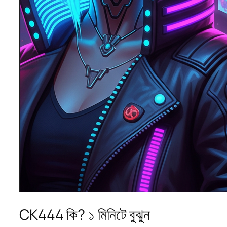
CK444 কি? ১ মিনিটে বুঝুন