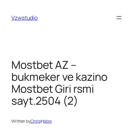
Skip
liganbet
pusulabet güncel adres
royalbet
galabet
jojob
to
Vzwstudio
content
Mostbet AZ –
bukmeker ve kazino
Mostbet Giri rsmi
sayt.2504 (2)
Written by
Chris
in
blog