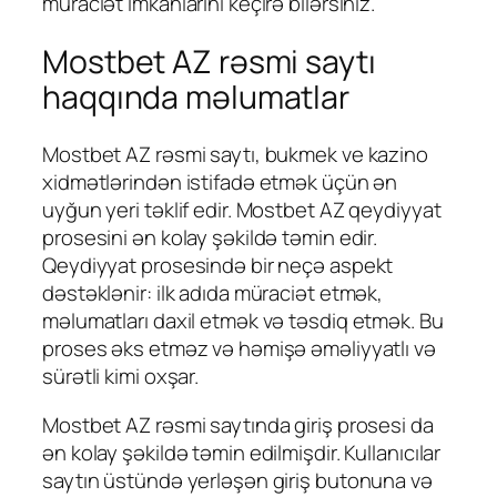
müraciət imkanlarını keçirə bilərsiniz.
Mostbet AZ rəsmi saytı
haqqında məlumatlar
Mostbet AZ rəsmi saytı, bukmek ve kazino
xidmətlərindən istifadə etmək üçün ən
uyğun yeri təklif edir. Mostbet AZ qeydiyyat
prosesini ən kolay şəkildə təmin edir.
Qeydiyyat prosesində bir neçə aspekt
dəstəklənir: ilk adıda müraciət etmək,
məlumatları daxil etmək və təsdiq etmək. Bu
proses əks etməz və həmişə əməliyyatlı və
sürətli kimi oxşar.
Mostbet AZ rəsmi saytında giriş prosesi da
ən kolay şəkildə təmin edilmişdir. Kullanıcılar
saytın üstündə yerləşən giriş butonuna və