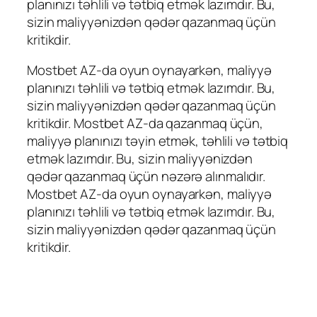
planınızı təhlili və tətbiq etmək lazımdır. Bu,
sizin maliyyənizdən qədər qazanmaq üçün
kritikdir.
Mostbet AZ-da oyun oynayarkən, maliyyə
planınızı təhlili və tətbiq etmək lazımdır. Bu,
sizin maliyyənizdən qədər qazanmaq üçün
kritikdir. Mostbet AZ-da qazanmaq üçün,
maliyyə planınızı təyin etmək, təhlili və tətbiq
etmək lazımdır. Bu, sizin maliyyənizdən
qədər qazanmaq üçün nəzərə alınmalıdır.
Mostbet AZ-da oyun oynayarkən, maliyyə
planınızı təhlili və tətbiq etmək lazımdır. Bu,
sizin maliyyənizdən qədər qazanmaq üçün
kritikdir.