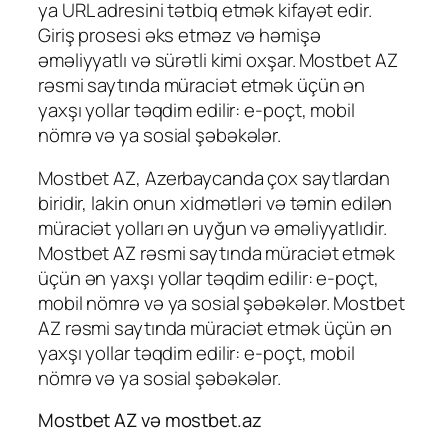
ya URL adresini tətbiq etmək kifayət edir.
Giriş prosesi əks etməz və həmişə
əməliyyatlı və sürətli kimi oxşar. Mostbet AZ
rəsmi saytında müraciət etmək üçün ən
yaxşı yollar təqdim edilir: e-poçt, mobil
nömrə və ya sosial şəbəkələr.
Mostbet AZ, Azerbaycanda çox saytlardan
biridir, lakin onun xidmətləri və təmin edilən
müraciət yolları ən uyğun və əməliyyatlıdir.
Mostbet AZ rəsmi saytında müraciət etmək
üçün ən yaxşı yollar təqdim edilir: e-poçt,
mobil nömrə və ya sosial şəbəkələr. Mostbet
AZ rəsmi saytında müraciət etmək üçün ən
yaxşı yollar təqdim edilir: e-poçt, mobil
nömrə və ya sosial şəbəkələr.
Mostbet AZ və mostbet.az