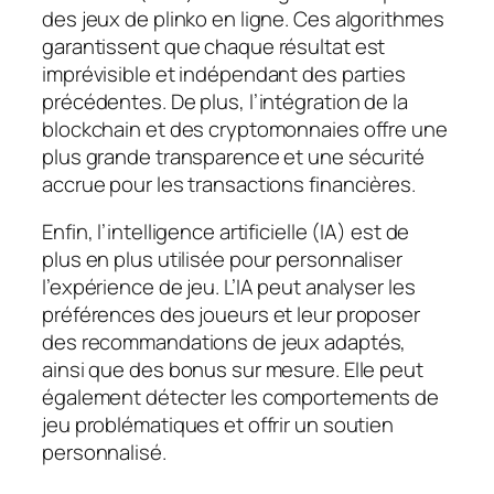
des jeux de plinko en ligne. Ces algorithmes
garantissent que chaque résultat est
imprévisible et indépendant des parties
précédentes. De plus, l’intégration de la
blockchain et des cryptomonnaies offre une
plus grande transparence et une sécurité
accrue pour les transactions financières.
Enfin, l’intelligence artificielle (IA) est de
plus en plus utilisée pour personnaliser
l’expérience de jeu. L’IA peut analyser les
préférences des joueurs et leur proposer
des recommandations de jeux adaptés,
ainsi que des bonus sur mesure. Elle peut
également détecter les comportements de
jeu problématiques et offrir un soutien
personnalisé.