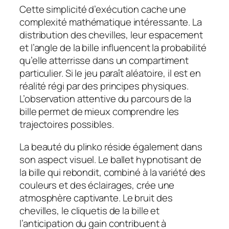
Cette simplicité d’exécution cache une
complexité mathématique intéressante. La
distribution des chevilles, leur espacement
et l’angle de la bille influencent la probabilité
qu’elle atterrisse dans un compartiment
particulier. Si le jeu paraît aléatoire, il est en
réalité régi par des principes physiques.
L’observation attentive du parcours de la
bille permet de mieux comprendre les
trajectoires possibles.
La beauté du plinko réside également dans
son aspect visuel. Le ballet hypnotisant de
la bille qui rebondit, combiné à la variété des
couleurs et des éclairages, crée une
atmosphère captivante. Le bruit des
chevilles, le cliquetis de la bille et
l’anticipation du gain contribuent à