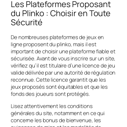
Les Plateformes Proposant
du Plinko : Choisir en Toute
Sécurité
De nombreuses plateformes de jeux en
ligne proposent du plinko, mais il est
important de choisir une plateforme fiable et
sécurisée. Avant de vous inscrire sur un site,
vérifiez qu’il est titulaire d’une licence de jeu
valide délivrée par une autorité de régulation
reconnue. Cette licence garantit que les
jeux proposés sont équitables et que les
fonds des joueurs sont protégés.
Lisez attentivement les conditions
générales du site, notamment en ce qui
concerne les bonus de bienvenue, les