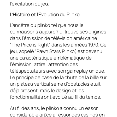
l’excitation du jeu.
L’Histoire et l’Evolution du Plinko
L’ancêtre du plinko tel que nous le
connaissons aujourd’hui trouve ses origines
dans l’émission de télévision américaine
“The Price is Right” dans les années 1970. Ce
jeu, appelé “Pawn Stars Plinko”, est devenu
une caractéristique emblématique de
l’émission, attire l’attention des
téléspectateurs avec son gameplay unique.
Le principe de base de la chute de la bille sur
un plateau vertical semé d’obstacles était
déjà présent, mais le design et les
fonctionnalités ont évolué au fil du temps.
Au fil des ans, le plinko a connu un essor
considérable grâce à l’essor des casinos en