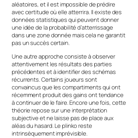
aléatoires, et il est impossible de prédire
avec certitude où elle atterrira. Il existe des
données statistiques qui peuvent donner
une idée de la probabilité d’atterrissage
dans une zone donnée mais cela ne garantit
pas un succès certain.
Une autre approche consiste à observer
attentivement les résultats des parties
précédentes et à identifier des schémas
récurrents. Certains joueurs sont
convaincus que les compartiments qui ont
récemment produit des gains ont tendance
à continuer de le faire. Encore une fois, cette
théorie repose sur une interprétation
subjective et ne laisse pas de place aux
aléas du hasard. Le plinko reste
intrinsèquement imprévisible.