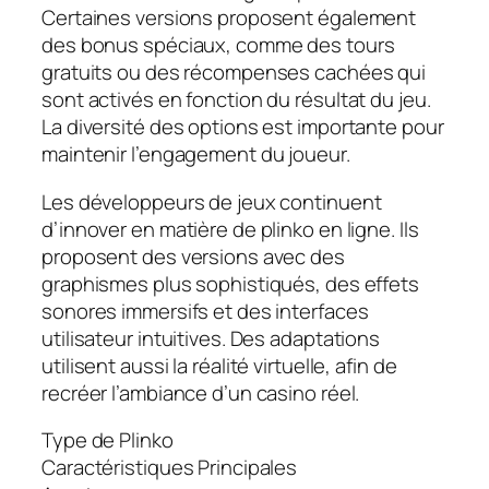
Certaines versions proposent également
des bonus spéciaux, comme des tours
gratuits ou des récompenses cachées qui
sont activés en fonction du résultat du jeu.
La diversité des options est importante pour
maintenir l’engagement du joueur.
Les développeurs de jeux continuent
d’innover en matière de plinko en ligne. Ils
proposent des versions avec des
graphismes plus sophistiqués, des effets
sonores immersifs et des interfaces
utilisateur intuitives. Des adaptations
utilisent aussi la réalité virtuelle, afin de
recréer l’ambiance d’un casino réel.
Type de Plinko
Caractéristiques Principales