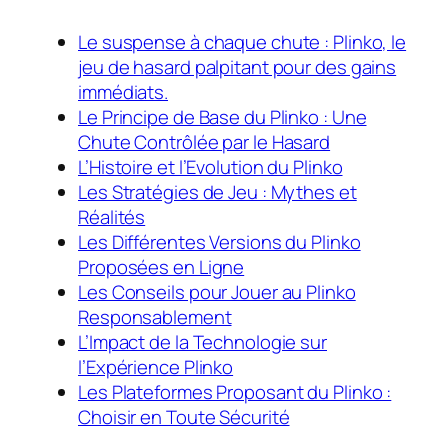
Le suspense à chaque chute : Plinko, le
jeu de hasard palpitant pour des gains
immédiats.
Le Principe de Base du Plinko : Une
Chute Contrôlée par le Hasard
L’Histoire et l’Evolution du Plinko
Les Stratégies de Jeu : Mythes et
Réalités
Les Différentes Versions du Plinko
Proposées en Ligne
Les Conseils pour Jouer au Plinko
Responsablement
L’Impact de la Technologie sur
l’Expérience Plinko
Les Plateformes Proposant du Plinko :
Choisir en Toute Sécurité