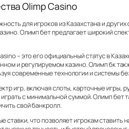
тва Olimp Casino
жность для игроков из Казахстана и других
азино. Олимп бет предлагает широкий спектр
sino – это его официальный статус в Казахс
конном и регулируемом казино. Олимп бк та
зуя современные технологии и системы бе
ктр игр, включая слоты, карточные игры, ру
ть играть с минимальной суммой. Олимп бет
ичить свой банкролл.
е ставки, что позволяет игрокам ставить 
т высокую точность и быстрый процессинг 