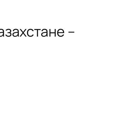
азахстане –