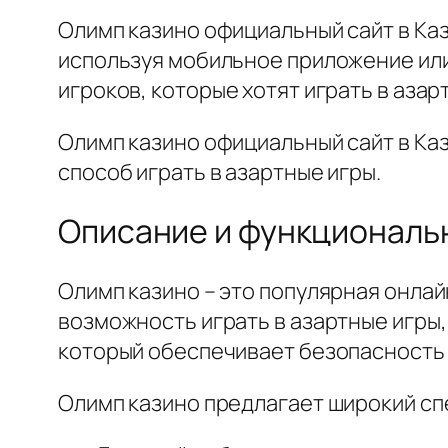
Олимп казино официальный сайт в Каз
используя мобильное приложение или
игроков, которые хотят играть в азар
Олимп казино официальный сайт в Каз
способ играть в азартные игры.
Описание и функциональ
Олимп казино – это популярная онлай
возможность играть в азартные игры, 
который обеспечивает безопасность
Олимп казино предлагает широкий сп