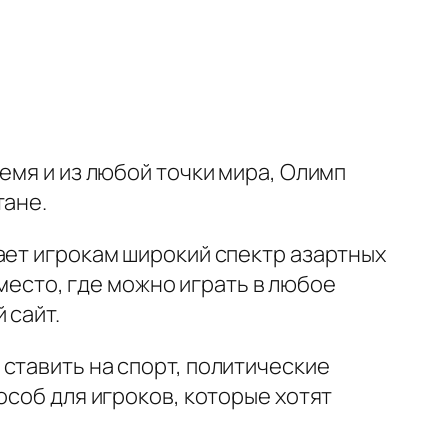
емя и из любой точки мира, Олимп
тане.
ает игрокам широкий спектр азартных
 место, где можно играть в любое
 сайт.
ставить на спорт, политические
особ для игроков, которые хотят