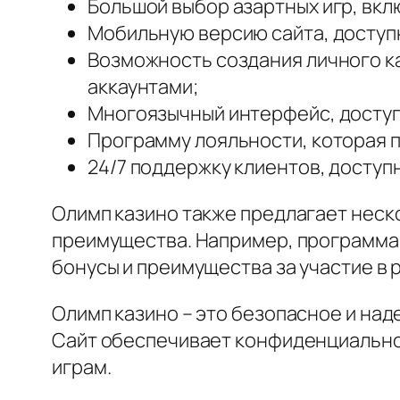
Большой выбор азартных игр, вклю
Мобильную версию сайта, доступн
Возможность создания личного ка
аккаунтами;
Многоязычный интерфейс, доступн
Программу лояльности, которая п
24/7 поддержку клиентов, доступн
Олимп казино также предлагает неск
преимущества. Например, программа 
бонусы и преимущества за участие в 
Олимп казино – это безопасное и над
Сайт обеспечивает конфиденциальнос
играм.