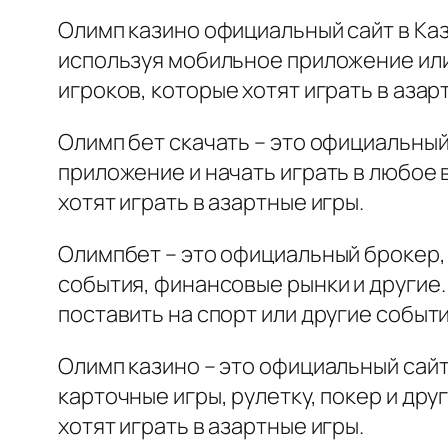
Олимп казино официальный сайт в Каз
используя мобильное приложение или
игроков, которые хотят играть в азар
Олимп бет скачать – это официальны
приложение и начать играть в любое 
хотят играть в азартные игры.
Олимпбет – это официальный брокер,
события, финансовые рынки и другие.
поставить на спорт или другие событи
Олимп казино – это официальный сайт
карточные игры, рулетку, покер и дру
хотят играть в азартные игры.