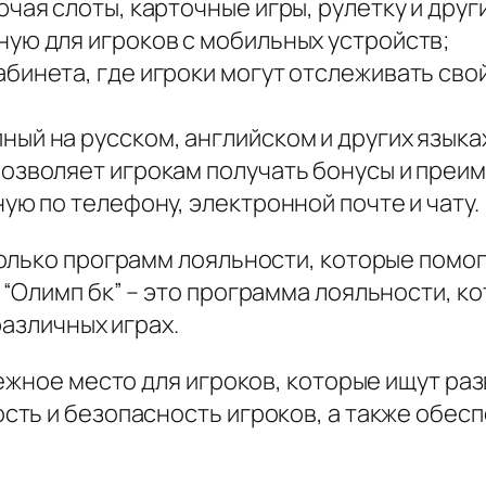
чая слоты, карточные игры, рулетку и друг
ую для игроков с мобильных устройств;
бинета, где игроки могут отслеживать сво
ый на русском, английском и других языка
озволяет игрокам получать бонусы и преи
ую по телефону, электронной почте и чату.
олько программ лояльности, которые помог
“Олимп бк” – это программа лояльности, ко
различных играх.
ежное место для игроков, которые ищут ра
ть и безопасность игроков, а также обесп