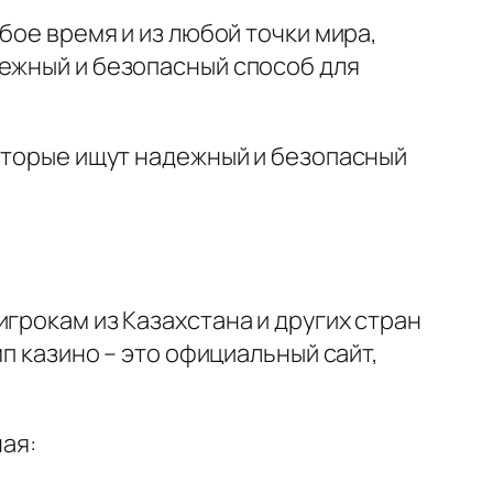
бое время и из любой точки мира,
дежный и безопасный способ для
которые ищут надежный и безопасный
грокам из Казахстана и других стран
мп казино – это официальный сайт,
ая: