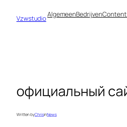
Skip
et
stake
royalbet
galabet
jojobet
casino siteleri
Algemeen
Bedrijven
Content
to
Vzwstudio
content
официальный сайт
Written by
Chris
in
News