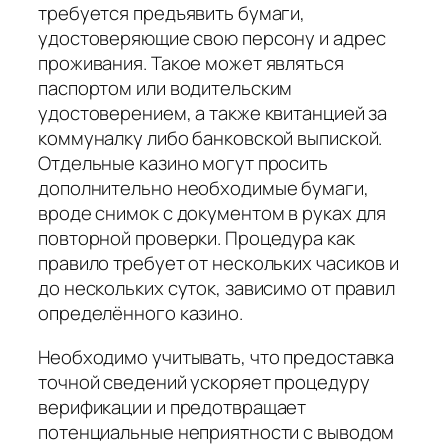
требуется предъявить бумаги,
удостоверяющие свою персону и адрес
проживания. Такое может являться
паспортом или водительским
удостоверением, а также квитанцией за
коммуналку либо банковской выпиской.
Отдельные казино могут просить
дополнительно необходимые бумаги,
вроде снимок с документом в руках для
повторной проверки. Процедура как
правило требует от нескольких часиков и
до нескольких суток, зависимо от правил
определённого казино.
Необходимо учитывать, что предоставка
точной сведений ускоряет процедуру
верификации и предотвращает
потенциальные неприятности с выводом