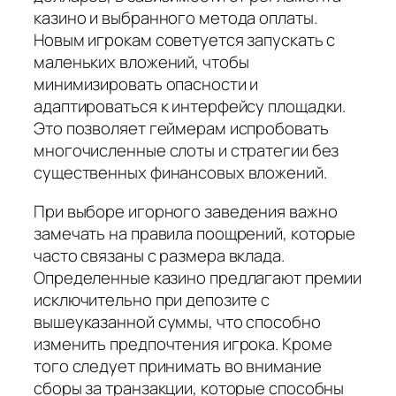
казино и выбранного метода оплаты.
Новым игрокам советуется запускать с
маленьких вложений, чтобы
минимизировать опасности и
адаптироваться к интерфейсу площадки.
Это позволяет геймерам испробовать
многочисленные слоты и стратегии без
существенных финансовых вложений.
При выборе игорного заведения важно
замечать на правила поощрений, которые
часто связаны с размера вклада.
Определенные казино предлагают премии
исключительно при депозите с
вышеуказанной суммы, что способно
изменить предпочтения игрока. Кроме
того следует принимать во внимание
сборы за транзакции, которые способны