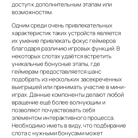
доступ к дополнительным этапам или
возможностям.
Одним среди очень привлекательных
характеристик таких устройств является
их умение привлекать фокус геймеров
благодаря различию игровых функций. В
некоторых слотах удаётся встретить
уникальные бонусные этапы, где
геймерам предоставляется шанс
подобрать из нескольких засекреченных
выигрышей или принимать участие в мини-
играх. Данные компоненты делают любой
вращение ещё более волнующим и
позволяют почувствовать себя
элементом интерактивного процесса.
Необходимо иметь в виду, что подбирание
слота с нужными бонусами может