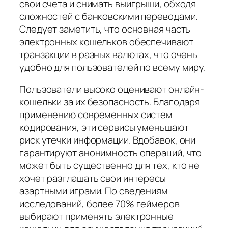
свои счета и снимать выигрыши, обходя
сложностей с банковскими переводами.
Следует заметить, что основная часть
электронных кошельков обеспечивают
транзакции в разных валютах, что очень
удобно для пользователей по всему миру.
Пользователи высоко оценивают онлайн-
кошельки за их безопасность. Благодаря
применению современных систем
кодирования, эти сервисы уменьшают
риск утечки информации. Вдобавок, они
гарантируют анонимность операций, что
может быть существенно для тех, кто не
хочет разглашать свои интересы
азартными играми. По сведениям
исследований, более 70% геймеров
выбирают применять электронные