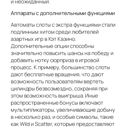
и неожиданный.
Аппараты с дополнительными функциями
Автоматы слоты с экстра функциями стали
подлинным хитом среди любителей
азартных игр в Кэт Казино.
Дополнительные опции способны
значительно повысить шансы на победу и
добавить нотку сюрприза в игровой
процесс. К примеру, большинство слоты
дают бесплатные вращения, что дают
возможность пользователям вертеть
цилиндры безвозмездно, сохраняя при
этом возможность выигрыша. Иные
распространенные бонусы включают
мультипликаторы, увеличивающие добычу
в несколько раз, и особые символы, такие
как Wild и Scatter, которые предоставляют