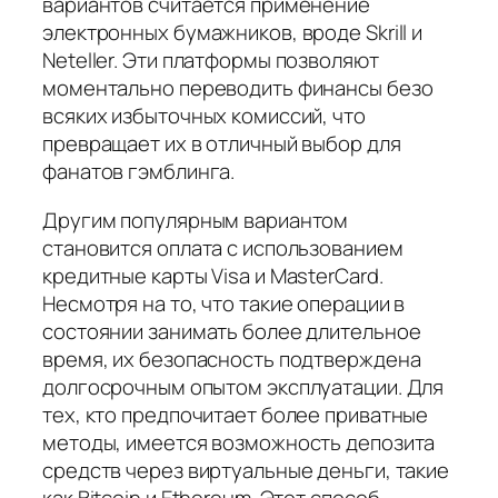
вариантов считается применение
электронных бумажников, вроде Skrill и
Neteller. Эти платформы позволяют
моментально переводить финансы безо
всяких избыточных комиссий, что
превращает их в отличный выбор для
фанатов гэмблинга.
Другим популярным вариантом
становится оплата с использованием
кредитные карты Visa и MasterCard.
Несмотря на то, что такие операции в
состоянии занимать более длительное
время, их безопасность подтверждена
долгосрочным опытом эксплуатации. Для
тех, кто предпочитает более приватные
методы, имеется возможность депозита
средств через виртуальные деньги, такие
как Bitcoin и Ethereum. Этот способ