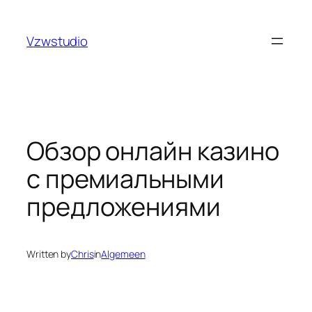
Skip
t güncel adres
royalbet
galabet
jojobet
casino siteleri
p
to
Vzwstudio
content
Обзор онлайн казино
с премиальными
предложениями
Written by
Chris
in
Algemeen