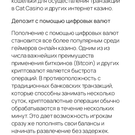
кошельки для осуществления транзакций
в Cat Casino и других интернет казино.
Депозит с помощью цифровых валют
Пополнение с помощью цифровых валют
становится все более популярным среди
геймеров онлайн казино. Одним из из
числа важнейших преимуществ
применения биткоинов (Bitcoin) и других
криптовалют является быстрота
операций. В противоположность с
традиционных банковских транзакций,
которые способны занимать несколько
суток, криптовалютные операции обычно
обрабатываются в течение нескольких
минут. Это дает возможность игрокам
сразу же пополнять свои балансы и
начинать развлечение без задержек.