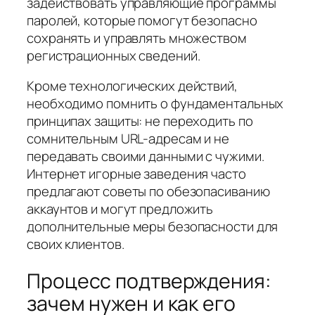
задействовать управляющие программы
паролей, которые помогут безопасно
сохранять и управлять множеством
регистрационных сведений.
Кроме технологических действий,
необходимо помнить о фундаментальных
принципах защиты: не переходить по
сомнительным URL-адресам и не
передавать своими данными с чужими.
Интернет игорные заведения часто
предлагают советы по обезопасиванию
аккаунтов и могут предложить
дополнительные меры безопасности для
своих клиентов.
Процесс подтверждения:
зачем нужен и как его