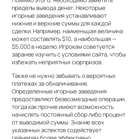
Помимо этого, необходимо заметить
пределы вывода денег. Некоторые
игорные заведения устанавливают
нижние и верхние суммы для каждой
сделки. Например, наименьшая величина
может составлять $10, а наибольшая —
$5,000 в неделю. Игрокам советуется
заранее изучить с условиями сайта, чтобы
избежать неприятных сюрпризов.
Также не нужно забывать о вероятных
платежах за обналичивание.
Определенные игорные заведения
предоставляют безвозмездные операции,
тогда как прочие имеют возможность
начислять постоянный сбор либо процент
от выводимой суммы. Знание всех
указанных аспектов содействует
геймерам более эффективно