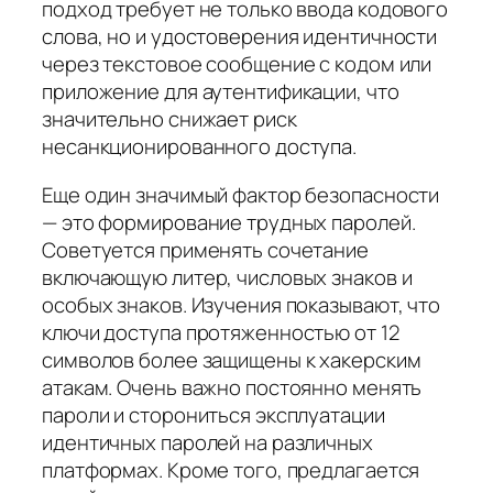
подход требует не только ввода кодового
слова, но и удостоверения идентичности
через текстовое сообщение с кодом или
приложение для аутентификации, что
значительно снижает риск
несанкционированного доступа.
Еще один значимый фактор безопасности
— это формирование трудных паролей.
Советуется применять сочетание
включающую литер, числовых знаков и
особых знаков. Изучения показывают, что
ключи доступа протяженностью от 12
символов более защищены к хакерским
атакам. Очень важно постоянно менять
пароли и сторониться эксплуатации
идентичных паролей на различных
платформах. Кроме того, предлагается