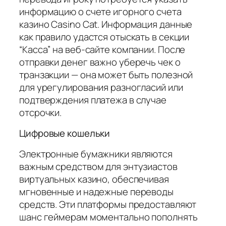
информацию о счете игорного счета
казино Casino Cat. Информация данные
как правило удастся отыскать в секции
“Касса” на веб-сайте компании. После
отправки денег важно уберечь чек о
транзакции — она может быть полезной
для урегулирования разногласий или
подтверждения платежа в случае
отсрочки.
Цифровые кошельки
Электронные бумажники являются
важным средством для энтузиастов
виртуальных казино, обеспечивая
мгновенные и надежные переводы
средств. Эти платформы предоставляют
шанс геймерам моментально пополнять