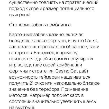
существенно повлиять на стратегический
подход к игре и размер потенциального
выигрыша.
Столовые забавы гемблинга
Карточные забавы казино, включая
блэкджек, колесо фортуны, и пунто банко,
завлекают интерес как новобранцев, так и
ветеранов. Блэкджек, к примеру,
признается одной из самых популярных
игр вследствие своей комбинации
фортуны и стратегии. Casino Cat даёт
возможность геймерам нацеливаться
получить 21 очко или максимально близкое
значение без перебора. Применение
методов, например подсчет карт, в
состоянии значительно увеличить шансы
на выигрыш.