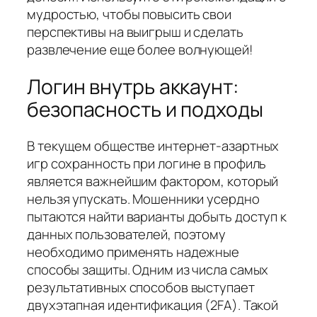
мудростью, чтобы повысить свои
перспективы на выигрыш и сделать
развлечение еще более волнующей!
Логин внутрь аккаунт:
безопасность и подходы
В текущем обществе интернет-азартных
игр сохранность при логине в профиль
является важнейшим фактором, который
нельзя упускать. Мошенники усердно
пытаются найти варианты добыть доступ к
данных пользователей, поэтому
необходимо применять надежные
способы защиты. Одним из числа самых
результативных способов выступает
двухэтапная идентификация (2FA). Такой