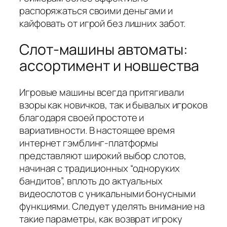
распоряжаться своими деньгами и
кайфовать от игрой без лишних забот.
Слот-машины автоматы:
ассортимент и новшества
Игровые машины всегда притягивали
взоры как новичков, так и бывалых игроков
благодаря своей простоте и
вариативности. В настоящее время
интернет гэмблинг-платформы
представляют широкий выбор слотов,
начиная с традиционных “одноруких
бандитов”, вплоть до актуальных
видеослотов с уникальными бонусными
функциями. Следует уделять внимание на
такие параметры, как возврат игроку