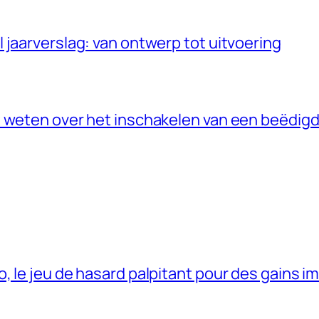
 jaarverslag: van ontwerp tot uitvoering
 weten over het inschakelen van een beëdigd
, le jeu de hasard palpitant pour des gains i