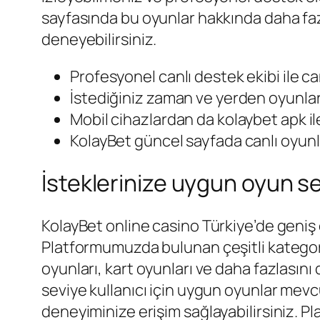
sayfasında bu oyunlar hakkında daha fazla
deneyebilirsiniz.
Profesyonel canlı destek ekibi ile c
İstediğiniz zaman ve yerden oyunlar
Mobil cihazlardan da kolaybet apk i
KolayBet güncel sayfada canlı oyunl
İsteklerinize uygun oyun s
KolayBet online casino Türkiye’de geniş
Platformumuzda bulunan çeşitli kategoril
oyunları, kart oyunları ve daha fazlasını
seviye kullanıcı için uygun oyunlar mev
deneyiminize erişim sağlayabilirsiniz. 