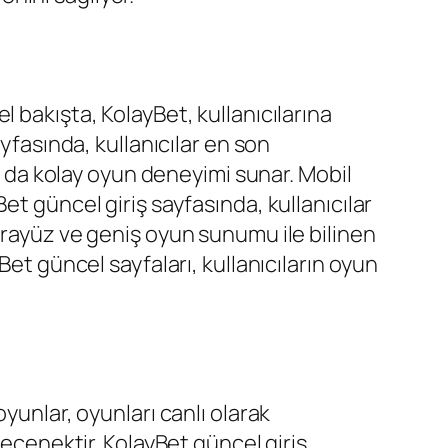
 bakışta, KolayBet, kullanıcılarına
yfasında, kullanıcılar en son
da da kolay oyun deneyimi sunar. Mobil
et güncel giriş sayfasında, kullanıcılar
arayüz ve geniş oyun sunumu ile bilinen
Bet güncel sayfaları, kullanıcıların oyun
yunlar, oyunları canlı olarak
seçenektir. KolayBet güncel giriş