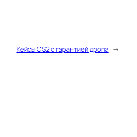
Кейсы CS2 с гарантией дропа
→