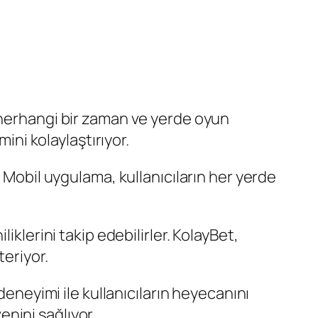
 herhangi bir zaman ve yerde oyun
ini kolaylaştırıyor.
 Mobil uygulama, kullanıcıların her yerde
iklerini takip edebilirler. KolayBet,
teriyor.
deneyimi ile kullanıcıların heyecanını
enini sağlıyor.