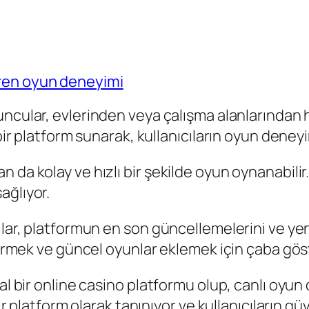
iren oyun deneyimi
yuncular, evlerinden veya çalışma alanlarından
bir platform sunarak, kullanıcıların oyun deneyim
 da kolay ve hızlı bir şekilde oyun oynanabilir.
ağlıyor.
lar, platformun en son güncellemelerini ve yenil
ştirmek ve güncel oyunlar eklemek için çaba gös
al bir online casino platformu olup, canlı oyun 
ir platform olarak tanınıyor ve kullanıcıların güv