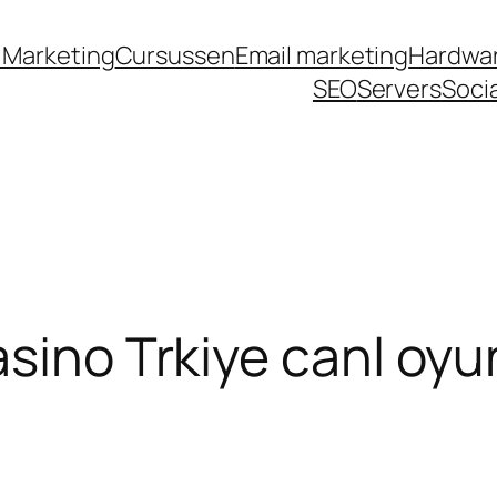
e
royalbet
galabet
jojobet
casino siteleri
casino s
 Marketing
Cursussen
Email marketing
Hardwa
SEO
Servers
Soci
asino Trkiye canl oy