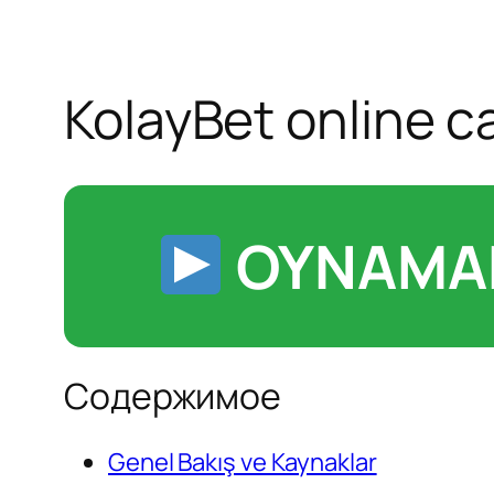
KolayBet online c
OYNAMA
Содержимое
Genel Bakış ve Kaynaklar