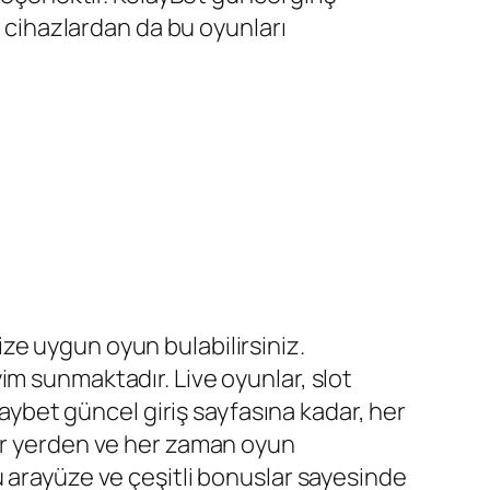
l cihazlardan da bu oyunları
ze uygun oyun bulabilirsiniz.
im sunmaktadır. Live oyunlar, slot
laybet güncel giriş sayfasına kadar, her
her yerden ve her zaman oyun
u arayüze ve çeşitli bonuslar sayesinde