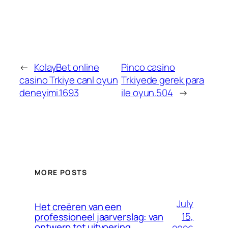
←
KolayBet online
Pinco casino
casino Trkiye canl oyun
Trkiyede gerek para
deneyimi.1693
ile oyun.504
→
MORE POSTS
July
Het creëren van een
15,
professioneel jaarverslag: van
ontwerp tot uitvoering