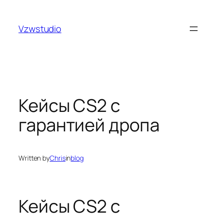
Skip
sulabet güncel adres
royalbet
galabet
jojobet
grandpa
to
Vzwstudio
content
Кейсы CS2 с
гарантией дропа
Written by
Chris
in
blog
Кейсы CS2 с