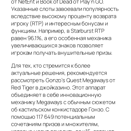
от NetEnt и Book of Dead от Play’n GO.
Указанные слоты завоевали популярность
вследствие высокому проценту возврата
игроку (RTP) и интересным бонусам и
функциям. Например, в Starburst RTP
равен 96.1%, а его особенная механика
увеличивающихся знаков позволяет
игрокам получать внушительные призы.
Для тех, кто стремится к более
актуальные решения, рекомендуется
рассмотреть Gonzo’s Quest Megaways от
Red Tiger в джойказино. Этот аппарат
объединяет в себе инновационную
механику Megaways с обычным сюжетом
об кастильском конкистадоре Гонзо. С
помощью 117 649 потенциальным
сочетаниям призов и множителям,