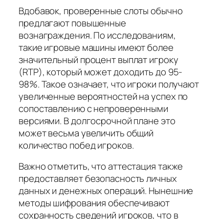
Вдобавок, проверенные слоты обычно
предлагают повышенные
вознаграждения. По исследованиям,
такие игровые машины имеют более
значительный процент выплат игроку
(RTP), который может доходить до 95-
98%. Такое означает, что игроки получают
увеличенные вероятностей на успех по
сопоставлению с непроверенными
версиями. В долгосрочной плане это
может весьма увеличить общий
количество побед игроков.
Важно отметить, что аттестация также
предоставляет безопасность личных
данных и денежных операций. Нынешние
методы шифрования обеспечивают
сохранность сведений игроков, что в