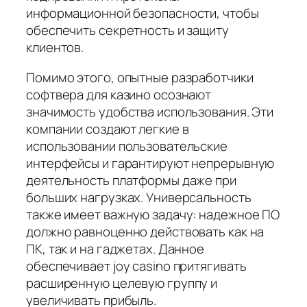
информационной безопасности, чтобы
обеспечить секретность и защиту
клиентов.
Помимо этого, опытные разработчики
софтвера для казино осознают
значимость удобства использования. Эти
компании создают легкие в
использовании пользовательские
интерфейсы и гарантируют непрерывную
деятельность платформы даже при
больших нагрузках. Универсальность
также имеет важную задачу: надежное ПО
должно равноценно действовать как на
ПК, так и на гаджетах. Данное
обеспечивает joy casino притягивать
расширенную целевую группу и
увеличивать прибыль.