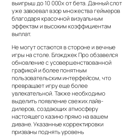
выигрыш до 10 000x от бета. Данный слот
уже завоевал взор множества геймеров
благодаря красочной визуальным
эффектам и высоким коэффициентам
выплат.
Не могут остаются в стороне и вечные
игры на столе. Блэкджек Про обзавелся
обновление с усовершенствованной
графикой и более понятным
пользовательским интерфейсом, что
превращает игру еще более
увлекательной. Также необходимо
выделить появление свежих лайв-
дилеров, создающих атмосферу
настоящего казино прямо на вашем
диване. Указанные корректировки
призваны поднять уровень