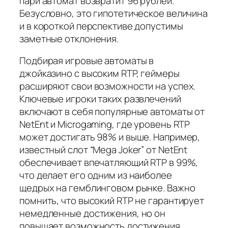
пари автомат возвратит 96 рублей.
Безусловно, это гипотетическое величина
и в короткой перспективе допустимы
заметные отклонения.
Подбирая игровые автоматы в
джойказино с высоким RTP, геймеры
расширяют свои возможности на успех.
Ключевые игроки таких развлечений
включают в себя популярные автоматы от
NetEnt и Microgaming, где уровень RTP
может достигать 98% и выше. Например,
известный слот “Mega Joker” от NetEnt
обеспечивает впечатляющий RTP в 99%,
что делает его одним из наиболее
щедрых на гемблинговом рынке. Важно
помнить, что высокий RTP не гарантирует
немедленные достижения, но он
повышает возможность достижения