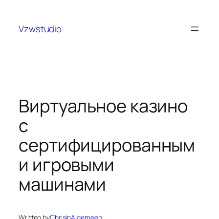
Skip
abet güncel adres
royalbet
galabet
jojobet
grandpasha
to
Vzwstudio
content
Виртуальное казино
с
сертифицированным
и игровыми
машинами
Written by
Chris
in
Algemeen