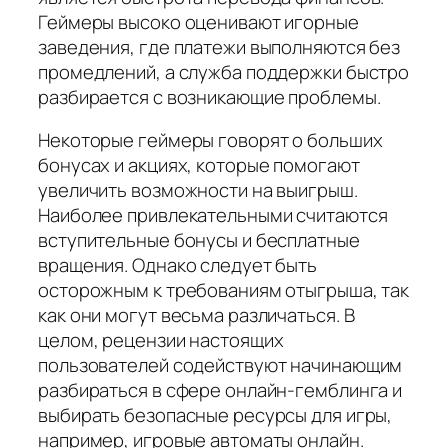
Геймеры высоко оценивают игорные
заведения, где платежи выполняются без
промедлений, а служба поддержки быстро
разбирается с возникающие проблемы.
Некоторые геймеры говорят о больших
бонусах и акциях, которые помогают
увеличить возможности на выигрыш.
Наиболее привлекательными считаются
вступительные бонусы и бесплатные
вращения. Однако следует быть
осторожным к требованиям отыгрыша, так
как они могут весьма различаться. В
целом, рецензии настоящих
пользователей содействуют начинающим
разбираться в сфере онлайн-гемблинга и
выбирать безопасные ресурсы для игры,
например, игровые автоматы онлайн.