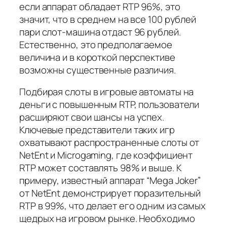
если аппарат обладает RTP 96%, это
значит, что в среднем на все 100 рублей
пари слот-машина отдаст 96 рублей.
Естественно, это предполагаемое
величина и в короткой перспективе
возможны существенные различия.
Подбирая слоты в игровые автоматы на
деньги с повышенным RTP, пользователи
расширяют свои шансы на успех.
Ключевые представители таких игр
охватывают распространенные слоты от
NetEnt и Microgaming, где коэффициент
RTP может составлять 98% и выше. К
примеру, известный аппарат “Mega Joker”
от NetEnt демонстрирует поразительный
RTP в 99%, что делает его одним из самых
щедрых на игровом рынке. Необходимо