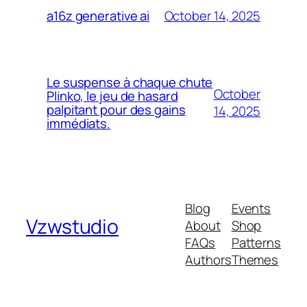
October 14, 2025
a16z generative ai
Le suspense à chaque chute
October
Plinko, le jeu de hasard
palpitant pour des gains
14, 2025
immédiats.
Blog
Events
Vzwstudio
About
Shop
FAQs
Patterns
Authors
Themes