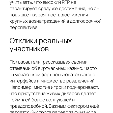
учитывать, что высокий RTP не
гарантирует сразу же достижения, но он
повышает вероятность достижения
крупных вознаграждений в долгосрочной
перспективе.
Отклики реальных
участников
Пользователи, рассказывая своими
отзывами об виртуальных казино, часто
отмечают комфорт пользовательского
интерфейса и множество развлечений.
Например, многие игроки подчеркивают,
что присутствие живых дилеров делает
геймплей более волнующей и
правдоподобной. Важным фактором ещё
является быстрота перевода финансов.