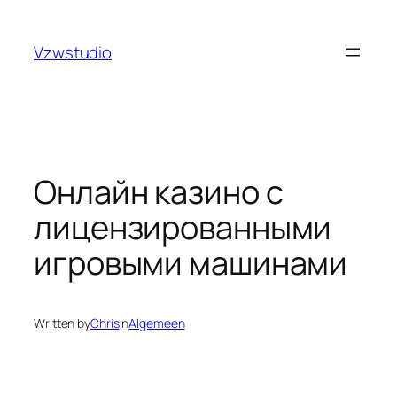
Skip
l adres
royalbet
galabet
jojobet
grandpashabet
grandpa
to
Vzwstudio
content
Онлайн казино с
лицензированными
игровыми машинами
Written by
Chris
in
Algemeen