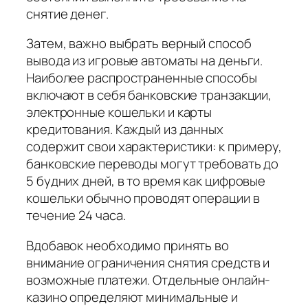
снятие денег.
Затем, важно выбрать верный способ
вывода из игровые автоматы на деньги.
Наиболее распространенные способы
включают в себя банковские транзакции,
электронные кошельки и карты
кредитования. Каждый из данных
содержит свои характеристики: к примеру,
банковские переводы могут требовать до
5 будних дней, в то время как цифровые
кошельки обычно проводят операции в
течение 24 часа.
Вдобавок необходимо принять во
внимание ограничения снятия средств и
возможные платежи. Отдельные онлайн-
казино определяют минимальные и