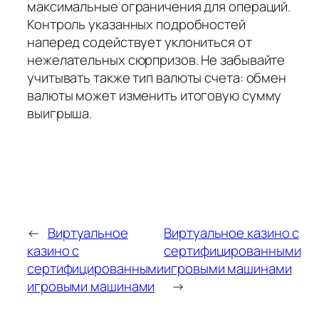
максимальные ограничения для операций.
Контроль указанных подробностей
наперед содействует уклониться от
нежелательных сюрпризов. Не забывайте
учитывать также тип валюты счета: обмен
валюты может изменить итоговую сумму
выигрыша.
←
Виртуальное
Виртуальное казино с
казино с
сертифицированными
сертифицированными
игровыми машинами
игровыми машинами
→