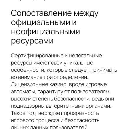
Сопоставление между
официальными и
неофициальными
ресурсами
Сертифицированные и нелегальные
ресурсы имеют свои уникальные
особенности, которые следует принимать
во внимание при определении.
Лицензионные казино, вроде игровые
автоматы, гарантируют пользователям
высокий степень безопасности, ведь они
поднадзорны авторитетными органами.
Такое подтверждает прозрачность
игрового процесса и безопасность
личных данных пользователей.