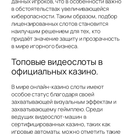
данных игроков, что в особенности важно
в обстоятельствах увеличивающейся
киберопасности. Таким образом, подбор
лицензированных слотов становится
наилучшим решением для тех, кто
придаёт значение защиту и прозрачность
в мире игорного бизнеса.
Топовые видеослоты в
официальных казино.
В мире онлайн-казино слоты имеют
особое статус благодаря своей
захватывающей визуальным эффектам и
захватывающему геймплею. Среди
ведущих видеослот-машин в
сертифицированных казино, таких как
игровые автоматы, можно отметить такие