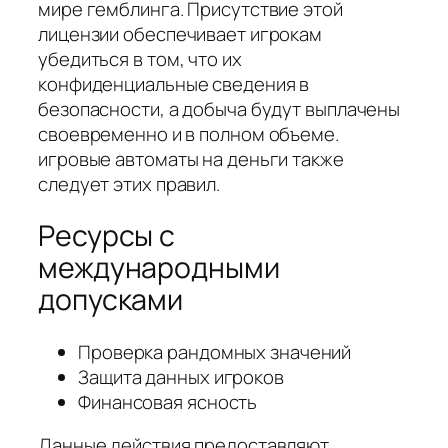
мире гемблинга. Присутствие этой
лицензии обеспечивает игрокам
убедиться в том, что их
конфиденциальные сведения в
безопасности, а добыча будут выплачены
своевременно и в полном объеме.
игровые автоматы на деньги также
следует этих правил.
Ресурсы с
международными
допусками
Проверка рандомных значений
Защита данных игроков
Финансовая ясность
Данные действия предоставляют