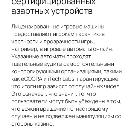
сертифицированных
азартных устройств
Лицензированные игровые машины
предоставляют игрокам гарантию в
честности и прозрачности игры,
например, в игровые автоматы онлайн.
Указанные автоматы проходят
тщательные аудиты самостоятельными
контролирующими организациями, такими
как eCOGRA и iTech Labs, гарантирующие,
что итоги игр зависят от случайных чисел.
Это означает, что значит, то, что
пользователи могут быть убеждены в том,
что всякий вращение по-настоящему
случаен и не подвержен манипуляциям со
стороны казино.