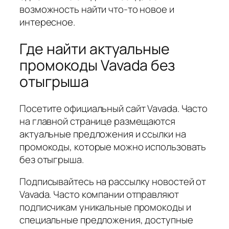
возможность найти что-то новое и
интересное.
Где найти актуальные
промокоды Vavada без
отыгрыша
Посетите официальный сайт Vavada. Часто
на главной странице размещаются
актуальные предложения и ссылки на
промокоды, которые можно использовать
без отыгрыша.
Подписывайтесь на рассылку новостей от
Vavada. Часто компании отправляют
подписчикам уникальные промокоды и
специальные предложения, доступные