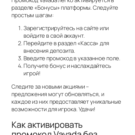
разделе «Бонусы» платформы. Следуйте
простым шагам:
Зарегистрируйтесь на сайте или
войдите в свой аккаунт.
Перейдите в раздел «Касса» для
внесения депозита.
Введите промокод в указанное поле.
Получите бонус и наслаждайтесь
игрой!
Следите за новыми акциями –
предложения могут обновляться, и
каждое из них предоставляет уникальные
возможности для игрока. Удачи!
Как активировать
промокод Vavada без