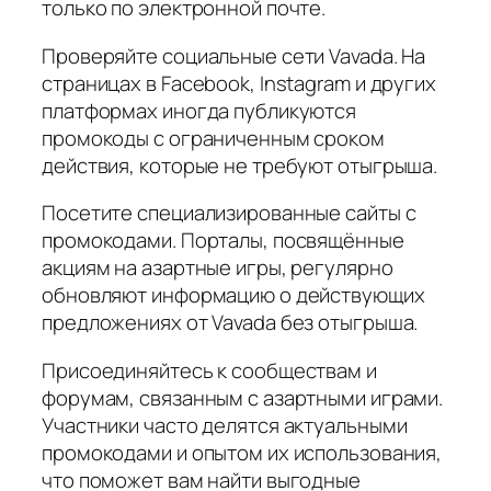
только по электронной почте.
Проверяйте социальные сети Vavada. На
страницах в Facebook, Instagram и других
платформах иногда публикуются
промокоды с ограниченным сроком
действия, которые не требуют отыгрыша.
Посетите специализированные сайты с
промокодами. Порталы, посвящённые
акциям на азартные игры, регулярно
обновляют информацию о действующих
предложениях от Vavada без отыгрыша.
Присоединяйтесь к сообществам и
форумам, связанным с азартными играми.
Участники часто делятся актуальными
промокодами и опытом их использования,
что поможет вам найти выгодные