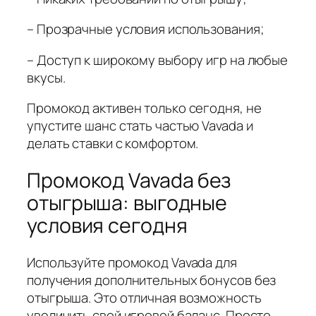
– Прозрачные условия использования;
– Доступ к широкому выбору игр на любые
вкусы.
Промокод активен только сегодня, не
упустите шанс стать частью Vavada и
делать ставки с комфортом.
Промокод Vavada без
отыгрыша: выгодные
условия сегодня
Используйте промокод Vavada для
получения дополнительных бонусов без
отыгрыша. Это отличная возможность
увеличить свой игровой баланс. Просто