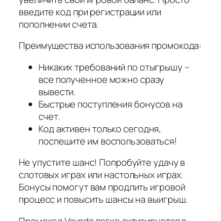
введите код при регистрации или
пополнении счета.
Преимущества использования промокода:
Никаких требований по отыгрышу –
все полученное можно сразу
вывести.
Быстрые поступления бонусов на
счет.
Код активен только сегодня,
поспешите им воспользоваться!
Не упустите шанс! Попробуйте удачу в
слотовых играх или настольных играх.
Бонусы помогут вам продлить игровой
процесс и повысить шансы на выигрыш.
Промокод Vavada легко активируется в