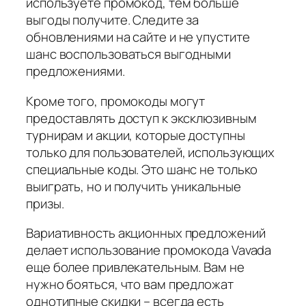
используете промокод, тем больше
выгоды получите. Следите за
обновлениями на сайте и не упустите
шанс воспользоваться выгодными
предложениями.
Кроме того, промокоды могут
предоставлять доступ к эксклюзивным
турнирам и акции, которые доступны
только для пользователей, использующих
специальные коды. Это шанс не только
выиграть, но и получить уникальные
призы.
Вариативность акционных предложений
делает использование промокода Vavada
еще более привлекательным. Вам не
нужно бояться, что вам предложат
однотипные скидки – всегда есть