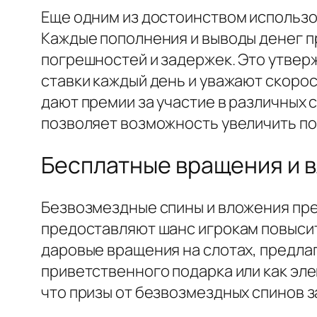
Еще одним из достоинством использ
Каждые пополнения и выводы денег п
погрешностей и задержек. Это утвер
ставки каждый день и уважают скорос
дают премии за участие в различных с
позволяет возможность увеличить по
Бесплатные вращения и 
Безвозмездные спины и вложения пр
предоставляют шанс игрокам повысит
даровые вращения на слотах, предла
приветственного подарка или как эл
что призы от безвозмездных спинов 