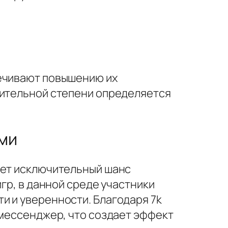
печивают повышению их
чительной степени определяется
ими
яет исключительный шанс
гр, в данной среде участники
и и уверенности. Благодаря 7k
 мессенджер, что создает эффект