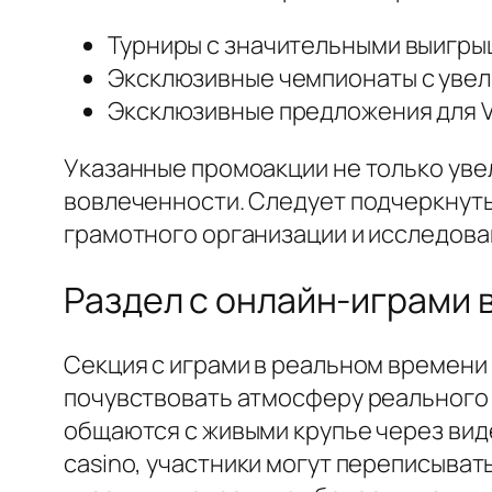
Турниры с значительными выигры
Эксклюзивные чемпионаты с уве
Эксклюзивные предложения для V
Указанные промоакции не только уве
вовлеченности. Следует подчеркнуть
грамотного организации и исследова
Раздел с онлайн-играми 
Секция с играми в реальном времени
почувствовать атмосферу реального к
общаются с живыми крупье через вид
casino, участники могут переписыват