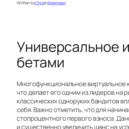
Written by
Chris
in
Algemeen
Универсальное и
бетами
Многофункциональное виртуальное ка
что делает его одним из лидеров на 
классических одноруких бандитов вп
себя. Важно отметить, что для начи
стопроцентного первого взноса. Дан
и существенно увеличить шанс на усп