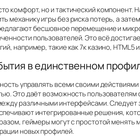
то комфорт, но и тактический компонент. Н
ть механику игры без риска потерь, а зат
редлагают бесшовное перемещение и микрос
ченности пользователей. Это всё достигае
ий, например, такие как 7к казино, HTML5 
бытия в единственном профи
бность управлять всеми своими действиями 
тью. Это даёт возможность пользователям 
между различными интерфейсами. Следует 
спечивают интегрированные решения, кото
бразом, геймеры могут с простотой менять
рации новых профилей.