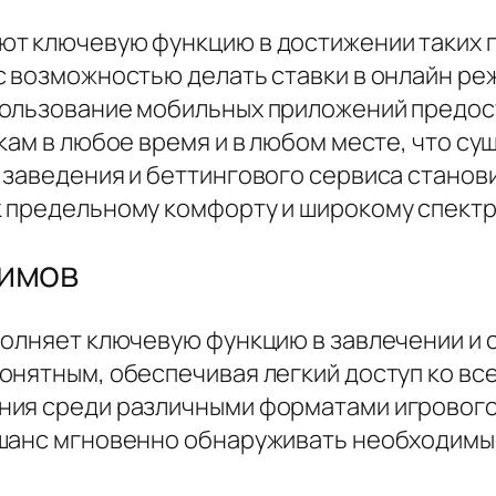
ют ключевую функцию в достижении таких 
с возможностью делать ставки в онлайн ре
пользование мобильных приложений предос
кам в любое время и в любом месте, что с
 заведения и беттингового сервиса стано
 предельному комфорту и широкому спектр
жимов
полняет ключевую функцию в завлечении и
нятным, обеспечивая легкий доступ ко все
ия среди различными форматами игрового п
 шанс мгновенно обнаруживать необходимы