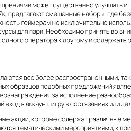
ощрениями может существенно улучшить иг
о 7к, предлагают смешанные наборы, где б
ожность геймерам не исключительно исполь
урсы для пари. Необходимо принять во вни
от одного оператора к другому и содержать 
лаются все более распространенными, так 
бных образцов подобных предложений явля
т вознаграждения за исполнение разнообра
 вход в аккаунт, игру в состязаниях или де
ные акции, которые содержат различные ме
ются тематическими мероприятиями, к при