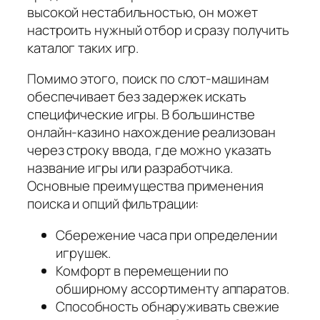
высокой нестабильностью, он может
настроить нужный отбор и сразу получить
каталог таких игр.
Помимо этого, поиск по слот-машинам
обеспечивает без задержек искать
специфические игры. В большинстве
онлайн-казино нахождение реализован
через строку ввода, где можно указать
название игры или разработчика.
Основные преимущества применения
поиска и опций фильтрации:
Сбережение часа при определении
игрушек.
Комфорт в перемещении по
обширному ассортименту аппаратов.
Способность обнаруживать свежие