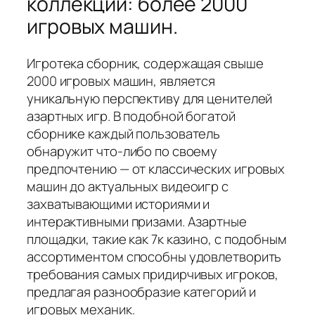
коллекции: более 2000
игровых машин.
Игротека сборник, содержащая свыше
2000 игровых машин, является
уникальную перспективу для ценителей
азартных игр. В подобной богатой
сборнике каждый пользователь
обнаружит что-либо по своему
предпочтению — от классических игровых
машин до актуальных видеоигр с
захватывающими историями и
интерактивными призами. Азартные
площадки, такие как 7к казино, с подобным
ассортиментом способны удовлетворить
требования самых придирчивых игроков,
предлагая разнообразие категорий и
игровых механик.