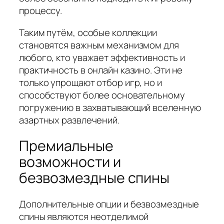
процессу.
Таким путём, особые коллекции
становятся важным механизмом для
любого, кто уважает эффективность и
практичность в онлайн казино. Эти не
только упрощают отбор игр, но и
способствуют более основательному
погружению в захватывающий вселенную
азартных развлечений.
Премиальные
возможности и
безвозмездные спины
Дополнительные опции и безвозмездные
спины являются неотделимой