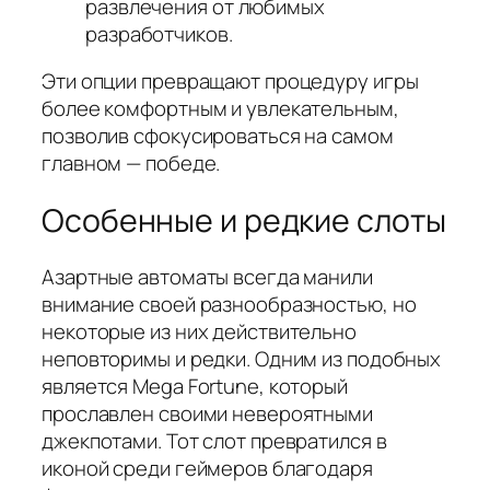
развлечения от любимых
разработчиков.
Эти опции превращают процедуру игры
более комфортным и увлекательным,
позволив сфокусироваться на самом
главном — победе.
Особенные и редкие слоты
Азартные автоматы всегда манили
внимание своей разнообразностью, но
некоторые из них действительно
неповторимы и редки. Одним из подобных
является Mega Fortune, который
прославлен своими невероятными
джекпотами. Тот слот превратился в
иконой среди геймеров благодаря