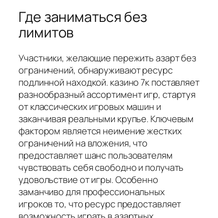
Где заниматься без
лимитов
Участники, желающие пережить азарт без
ограничений, обнаруживают ресурс
подлинной находкой. казино 7к поставляет
разнообразный ассортимент игр, стартуя
от классических игровых машин и
заканчивая реальными крупье. Ключевым
фактором является неимение жестких
ограничений на вложения, что
предоставляет шанс пользователям
чувствовать себя свободно и получать
удовольствие от игры. Особенно
заманчиво для профессиональных
игроков то, что ресурс предоставляет
возможность играть в азартных