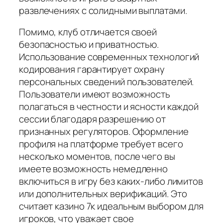
развлечениях с солидными выплатами.
Помимо, клуб отличается своей
безопасностью и приватностью.
Использование современных технологий
кодирования гарантирует охрану
персональных сведений пользователей.
Пользователи имеют возможность
полагаться в честности и ясности каждой
сессии благодаря разрешению от
признанных регуляторов. Оформление
профиля на платформе требует всего
несколько моментов, после чего вы
имеете возможность немедленно
включиться в игру без каких-либо лимитов
или дополнительных верификаций. Это
считает казино 7к идеальным выбором для
игроков, что уважает свое