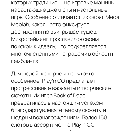
которых традиционные игровые машины,
нарастающие джекпоты и настольные
игры. Особенно отличается их серия Mega
Moolah, какая часто фиксирует
достижения по выигрышам кушев.
Микрогейминг прославился своим
поиском к идеалу, что подкрепляется
многочисленными наградами в области
гемблинга.
Для людей, которые ищет что-то
особенное, Play'n GO предлагает
прогрессивные варианты и творческие
сюжеты. Их игра Book of Dead
превратилась в настоящим успехом
благодаря увлекательному сюжету и
щедрым вознаграждениям. Более 150
слотов в ассортименте Play'n GO