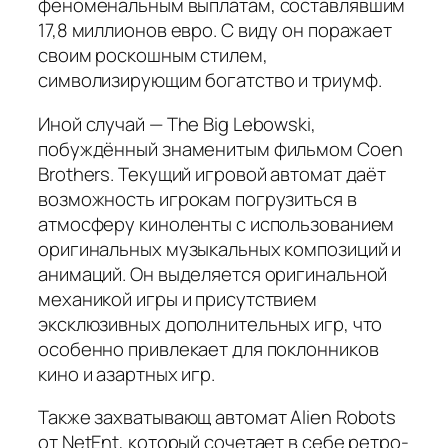
феноменальным выплатам, составлявшим
17,8 миллионов евро. С виду он поражает
своим роскошным стилем,
символизирующим богатство и триумф.
Иной случай — The Big Lebowski,
побуждённый знаменитым фильмом Coen
Brothers. Текущий игровой автомат даёт
возможность игрокам погрузиться в
атмосферу киноленты с использованием
оригинальных музыкальных композиций и
анимаций. Он выделяется оригинальной
механикой игры и присутствием
эксклюзивных дополнительных игр, что
особенно привлекает для поклонников
кино и азартных игр.
Также захватывающ автомат Alien Robots
от NetEnt, который сочетает в себе ретро-