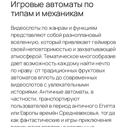
Игровые автоматы по
типам и механикам
Видеослоты по жанрам и функциям
представляют собой разноплановый
вселенную, который привлекает геймеров
своей неповторимостью и захватывающей
атмосферой. Тематическое многообразие
дает возможность каждому найти нечто
по нраву: от традиционных фруктовых
автоматов вплоть до современных
видеослотов с увлекательными
историями. Античные автоматы, в
частности, транспортируют
пользователей в период античного Египта
или Европы времён Средневековья, тогда
как фантастические и игры-приключения