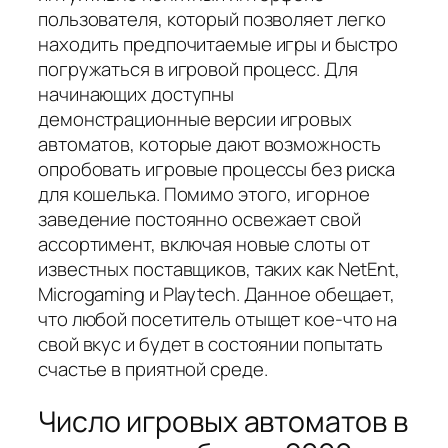
пользователя, который позволяет легко
находить предпочитаемые игры и быстро
погружаться в игровой процесс. Для
начинающих доступны
демонстрационные версии игровых
автоматов, которые дают возможность
опробовать игровые процессы без риска
для кошелька. Помимо этого, игорное
заведение постоянно освежает свой
ассортимент, включая новые слоты от
известных поставщиков, таких как NetEnt,
Microgaming и Playtech. Данное обещает,
что любой посетитель отыщет кое-что на
свой вкус и будет в состоянии попытать
счастье в приятной среде.
Число игровых автоматов в