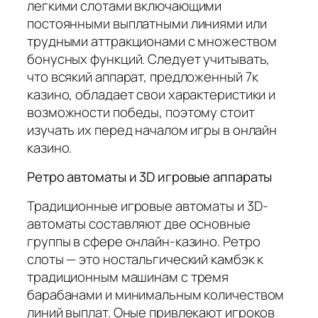
легкими слотами включающими
постоянными выплатными линиями или
трудными аттракционами с множеством
бонусных функций. Следует учитывать,
что всякий аппарат, предложенный 7к
казино, обладает свои характеристики и
возможности победы, поэтому стоит
изучать их перед началом игры в онлайн
казино.
Ретро автоматы и 3D игровые аппараты
Традиционные игровые автоматы и 3D-
автоматы составляют две основные
группы в сфере онлайн-казино. Ретро
слоты — это ностальгический камбэк к
традиционным машинам с тремя
барабанами и минимальным количеством
линий выплат. Оные привлекают игроков