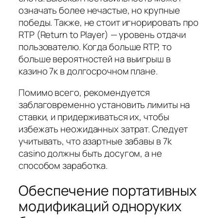
означать более нечастые, но крупные
победы. Также, не стоит игнорировать про
RTP (Return to Player) — уровень отдачи
пользователю. Когда больше RTP, то
больше вероятностей на выигрыш в
казино 7к в долгосрочном плане.
Помимо всего, рекомендуется
заблаговременно установить лимиты на
ставки, и придерживаться их, чтобы
избежать неожиданных затрат. Следует
учитывать, что азартные забавы в 7k
casino должны быть досугом, а не
способом заработка.
Обеспечение портативных
модификаций одноруких