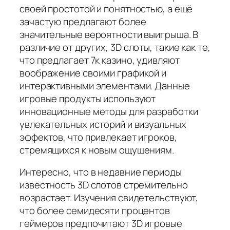
своей простотой и понятностью, а ещё
зачастую предлагают более
значительные вероятности выигрыша. В
различие от других, 3D слоты, такие как те,
что предлагает 7к казино, удивляют
воображение своими графикой и
интерактивными элементами. Данные
игровые продукты используют
инновационные методы для разработки
увлекательных историй и визуальных
эффектов, что привлекает игроков,
стремящихся к новым ощущениям.
Интересно, что в недавние периоды
известность 3D слотов стремительно
возрастает. Изучения свидетельствуют,
что более семидесяти процентов
геймеров предпочитают 3D игровые