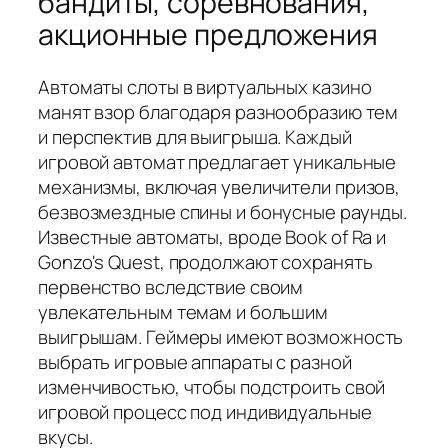
бандиты, соревнования,
акционные предложения
Автоматы слоты в виртуальных казино
манят взор благодаря разнообразию тем
и перспектив для выигрыша. Каждый
игровой автомат предлагает уникальные
механизмы, включая увеличители призов,
безвозмездные спины и бонусные раунды.
Известные автоматы, вроде Book of Ra и
Gonzo's Quest, продолжают сохранять
первенство вследствие своим
увлекательным темам и большим
выигрышам. Геймеры имеют возможность
выбрать игровые аппараты с разной
изменчивостью, чтобы подстроить свой
игровой процесс под индивидуальные
вкусы.