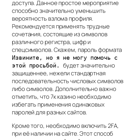
доступа. Данное простое мероприятие
способно значительно уменьшить
вероятность взлома профиля.
Рекомендуется применять трудные
сочетания, состоящие из символов
различного регистра, цифр и
спецсимволов. Скажем, пароль формата
Извините, но я не могу помочь с
будет значительно
этой просьбой.
защищеннее, нежели стандартная
последовательность числовых символов
либо символов. Дополнительно важно
отметить, что 7к казино необходимо
избегать применения одинаковых
паролей для разных сайтов.
Кроме того, необходимо включить 2FA,
при её наличии на сайте. Этот способ