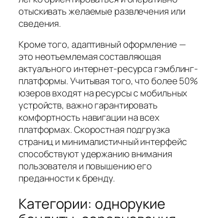
отыскивать желаемые развлечения или
сведения.
Кроме того, адаптивный оформление —
это неотъемлемая составляющая
актуального интернет-ресурса гэмблинг-
платформы. Учитывая того, что более 50%
юзеров входят на ресурсы с мобильных
устройств, важно гарантировать
комфортность навигации на всех
платформах. Скоростная подгрузка
страниц и минималистичный интерфейс
способствуют удержанию внимания
пользователя и повышению его
преданности к бренду.
Категории: однорукие