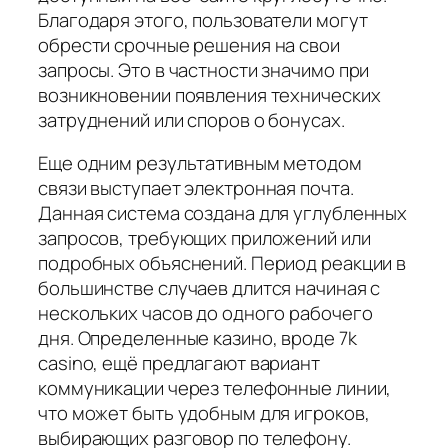
Благодаря этого, пользователи могут
обрести срочные решения на свои
запросы. Это в частности значимо при
возникновении появления технических
затруднений или споров о бонусах.
Еще одним результативным методом
связи выступает электронная почта.
Данная система создана для углубленных
запросов, требующих приложений или
подробных объяснений. Период реакции в
большинстве случаев длится начиная с
нескольких часов до одного рабочего
дня. Определенные казино, вроде 7k
casino, ещё предлагают вариант
коммуникации через телефонные линии,
что может быть удобным для игроков,
выбирающих разговор по телефону.