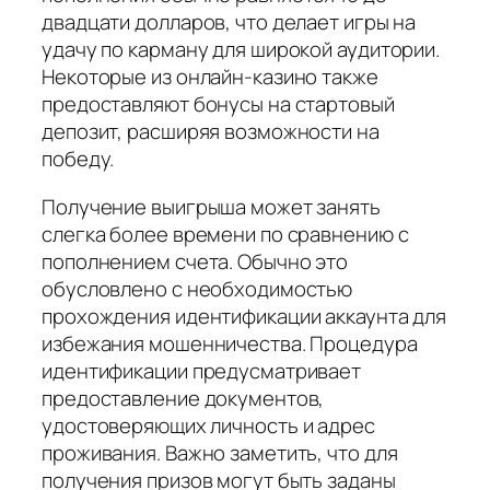
двадцати долларов, что делает игры на
удачу по карману для широкой аудитории.
Некоторые из онлайн-казино также
предоставляют бонусы на стартовый
депозит, расширяя возможности на
победу.
Получение выигрыша может занять
слегка более времени по сравнению с
пополнением счета. Обычно это
обусловлено с необходимостью
прохождения идентификации аккаунта для
избежания мошенничества. Процедура
идентификации предусматривает
предоставление документов,
удостоверяющих личность и адрес
проживания. Важно заметить, что для
получения призов могут быть заданы