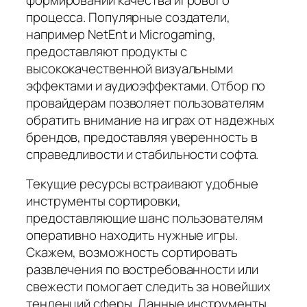
процесса. Популярные создатели,
например NetEnt и Microgaming,
предоставляют продукты с
высококачественной визуальными
эффектами и аудиоэффектами. Отбор по
провайдерам позволяет пользователям
обратить внимание на играх от надежных
брендов, предоставляя уверенность в
справедливости и стабильности софта.
Текущие ресурсы встраивают удобные
инструменты сортировки,
предоставляющие шанс пользователям
оперативно находить нужные игры.
Скажем, возможность сортировать
развлечения по востребованности или
свежести помогает следить за новейших
тенденций сферы. Данные инструменты