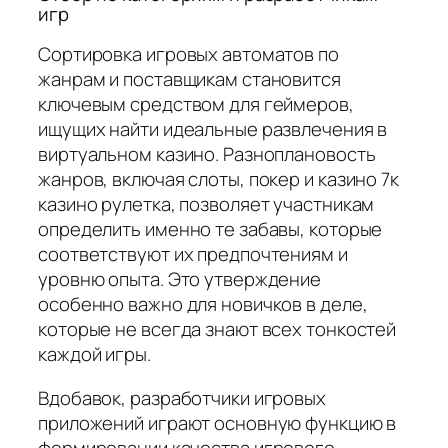
игр
Сортировка игровых автоматов по
жанрам и поставщикам становится
ключевым средством для геймеров,
ищущих найти идеальные развлечения в
виртуальном казино. Разноплановость
жанров, включая слоты, покер и казино 7к
казино рулетка, позволяет участникам
определить именно те забавы, которые
соответствуют их предпочтениям и
уровню опыта. Это утверждение
особенно важно для новичков в деле,
которые не всегда знают всех тонкостей
каждой игры.
Вдобавок, разработчики игровых
приложений играют основную функцию в
формировании качества игрового