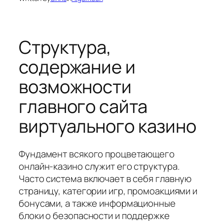
Структура,
содержание и
возможности
главного сайта
виртуального казино
Фундамент всякого процветающего
онлайн-казино служит его структура.
Часто система включает в себя главную
страницу, категории игр, промоакциями и
бонусами, а также информационные
блоки о безопасности и поддержке