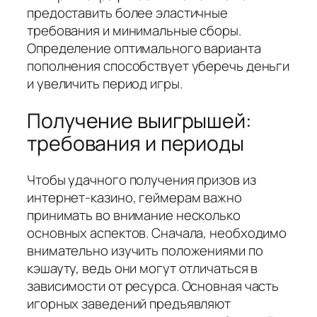
предоставить более эластичные
требования и минимальные сборы.
Определение оптимального варианта
пополнения способствует уберечь деньги
и увеличить период игры.
Получение выигрышей:
требования и периоды
Чтобы удачного получения призов из
интернет-казино, геймерам важно
принимать во внимание несколько
основных аспектов. Сначала, необходимо
внимательно изучить положениями по
кэшауту, ведь они могут отличаться в
зависимости от ресурса. Основная часть
игорных заведений предъявляют