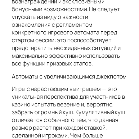
вознаграждений и эксклюзивными
бонусными возможностями. Не следует
упускать из виду о важности
ознакомления с регламентом
конкретного игрового автомата перед
стартом сессии: это поспособствует
предотвратить неожиданных ситуаций и
максимально эффективно использовать
все функции призовых этапов.
Автоматы с увеличивающимся джекпотом
Игры с нарастающим выигрышем — это
уникальная перспектива для участников в
казино испытать везение и, вероятно,
забрать огромный куш. Кумулятивный куш
отличается с обычного тем, что данная
размер растет при каждой ставкой,
сделанной игроками. Чем больше