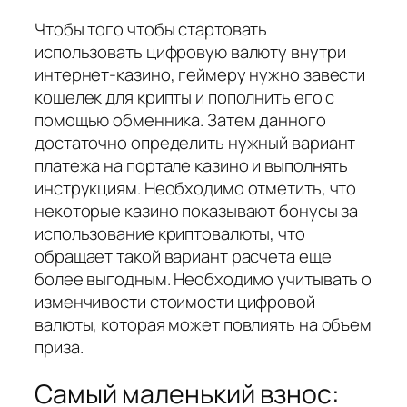
Чтобы того чтобы стартовать
использовать цифровую валюту внутри
интернет-казино, геймеру нужно завести
кошелек для крипты и пополнить его с
помощью обменника. Затем данного
достаточно определить нужный вариант
платежа на портале казино и выполнять
инструкциям. Необходимо отметить, что
некоторые казино показывают бонусы за
использование криптовалюты, что
обращает такой вариант расчета еще
более выгодным. Необходимо учитывать о
изменчивости стоимости цифровой
валюты, которая может повлиять на объем
приза.
Самый маленький взнос: