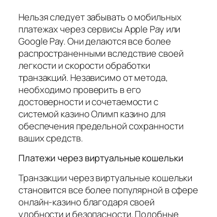
Нельзя следует забывать о мобильных
платежах через сервисы Apple Pay или
Google Pay. Они делаются все более
распространенными вследствие своей
легкости и скорости обработки
транзакций. Независимо от метода,
необходимо проверить в его
достоверности и сочетаемости с
системой казино Олимп казино для
обеспечения предельной сохранности
ваших средств.
Платежи через виртуальные кошельки
Транзакции через виртуальные кошельки
становится все более популярной в сфере
онлайн-казино благодаря своей
удобности и безопасности. Подобные