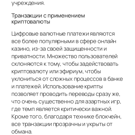
учреждения.
Транзакции с применением
криптовалюты
Цифровые валютные платежи являются
все более популярными в сфере онлайн
казино, из-за своей защищенности и
приватности. Множество пользователей
склоняются к тому, чтобы задействовать
криптовалюту или эфириум, чтобы
уклониться от сложных процессов в банке
и платежей. Использование крипты
позволяет проводить переводы сразу же,
что очень существенно для азартных игр,
где темп является критически важной.
Кроме того, благодаря технике блокчейн,
все транзакции прозрачны и укрыты от
обмана.