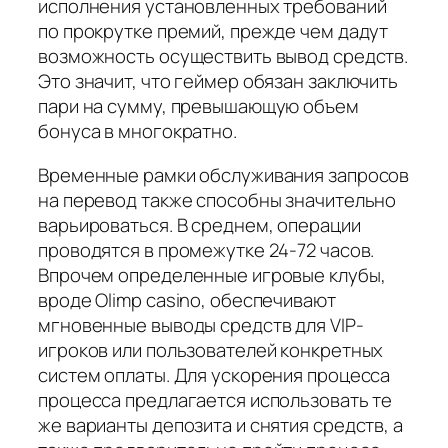
исполнения установленных требований
по прокрутке премий, прежде чем дадут
возможность осуществить вывод средств.
Это значит, что геймер обязан заключить
пари на сумму, превышающую объем
бонуса в многократно.
Временные рамки обслуживания запросов
на перевод также способны значительно
варьироваться. В среднем, операции
проводятся в промежутке 24-72 часов.
Впрочем определенные игровые клубы,
вроде Olimp casino, обеспечивают
мгновенные выводы средств для VIP-
игроков или пользователей конкретных
систем оплаты. Для ускорения процесса
процесса предлагается использовать те
же варианты депозита и снятия средств, а