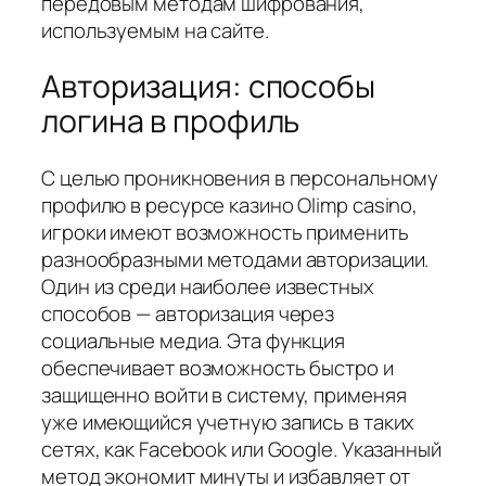
передовым методам шифрования,
используемым на сайте.
Авторизация: способы
логина в профиль
С целью проникновения в персональному
профилю в ресурсе казино Olimp casino,
игроки имеют возможность применить
разнообразными методами авторизации.
Один из среди наиболее известных
способов — авторизация через
социальные медиа. Эта функция
обеспечивает возможность быстро и
защищенно войти в систему, применяя
уже имеющийся учетную запись в таких
сетях, как Facebook или Google. Указанный
метод экономит минуты и избавляет от