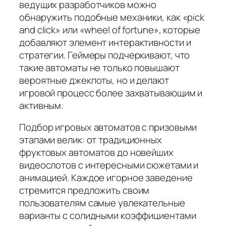
ведущих разработчиков можно
обнаружить подобные механики, как «pick
and click» или «wheel of fortune», которые
добавляют элемент интерактивности и
стратегии. Геймеры подчеркивают, что
такие автоматы не только повышают
вероятные джекпоты, но и делают
игровой процесс более захватывающим и
активным.
Подбор игровых автоматов с призовыми
этапами велик: от традиционных
фруктовых автоматов до новейших
видеослотов с интересными сюжетами и
анимацией. Каждое игорное заведение
стремится предложить своим
пользователям самые увлекательные
варианты с солидными коэффициентами