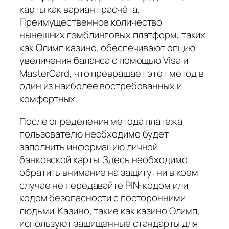
карты как вариант расчёта.
Преимущественное количество
нынешних гэмблинговых платформ, таких
как Олимп казино, обеспечивают опцию
увеличения баланса с помощью Visa и
MasterCard, что превращает этот метод в
один из наиболее востребованных и
комфортных.
После определения метода платежа
пользователю необходимо будет
заполнить информацию личной
банковской карты. Здесь необходимо
обратить внимание на защиту: ни в коем
случае не передавайте PIN-кодом или
кодом безопасности с посторонними
людьми. Казино, такие как казино Олимп,
используют защищенные стандарты для