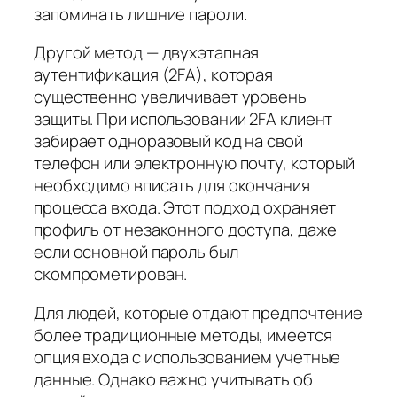
запоминать лишние пароли.
Другой метод — двухэтапная
аутентификация (2FA), которая
существенно увеличивает уровень
защиты. При использовании 2FA клиент
забирает одноразовый код на свой
телефон или электронную почту, который
необходимо вписать для окончания
процесса входа. Этот подход охраняет
профиль от незаконного доступа, даже
если основной пароль был
скомпрометирован.
Для людей, которые отдают предпочтение
более традиционные методы, имеется
опция входа с использованием учетные
данные. Однако важно учитывать об