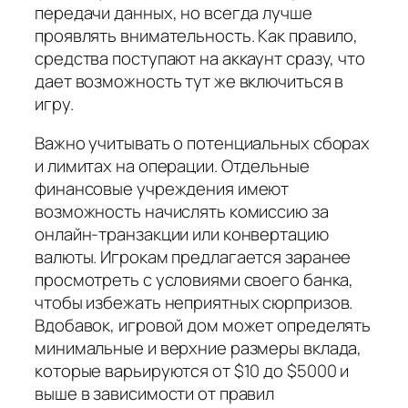
передачи данных, но всегда лучше
проявлять внимательность. Как правило,
средства поступают на аккаунт сразу, что
дает возможность тут же включиться в
игру.
Важно учитывать о потенциальных сборах
и лимитах на операции. Отдельные
финансовые учреждения имеют
возможность начислять комиссию за
онлайн-транзакции или конвертацию
валюты. Игрокам предлагается заранее
просмотреть с условиями своего банка,
чтобы избежать неприятных сюрпризов.
Вдобавок, игровой дом может определять
минимальные и верхние размеры вклада,
которые варьируются от $10 до $5000 и
выше в зависимости от правил