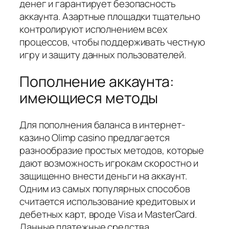
денег и гарантирует безопасность
аккаунта. Азартные площадки тщательно
контролируют исполнением всех
процессов, чтобы поддерживать честную
игру и защиту данных пользователей.
Пополнение аккаунта:
имеющиеся методы
Для пополнения баланса в интернет-
казино Olimp casino предлагается
разнообразие простых методов, которые
дают возможность игрокам скоростно и
защищенно внести деньги на аккаунт.
Одним из самых популярных способов
считается использование кредитовых и
дебетных карт, вроде Visa и MasterCard.
Данные платежные средства