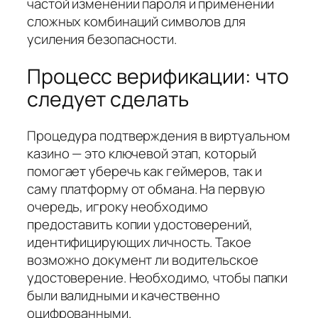
частой изменении пароля и применении
сложных комбинаций символов для
усиления безопасности.
Процесс верификации: что
следует сделать
Процедура подтверждения в виртуальном
казино — это ключевой этап, который
помогает уберечь как геймеров, так и
саму платформу от обмана. На первую
очередь, игроку необходимо
предоставить копии удостоверений,
идентифицирующих личность. Такое
возможно документ ли водительское
удостоверение. Необходимо, чтобы папки
были валидными и качественно
оцифрованными.