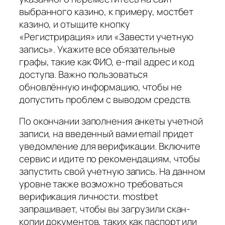
выбранного казино, к примеру, мостбет
казино, и отыщите кнопку
«Регистрирация» или «Завести учетную
запись». Укажите все обязательные
графы, такие как ФИО, e-mail адрес и код
доступа. Важно пользоваться
обновлённую информацию, чтобы не
допустить проблем с выводом средств.
По окончании заполнения анкеты учетной
записи, на введенный вами email придет
уведомление для верификации. Включите
сервис и идите по рекомендациям, чтобы
запустить свой учетную запись. На данном
уровне также возможно требоваться
верификация личности. mostbet
запрашивает, чтобы вы загрузили скан-
копии документов, таких как паспорт или