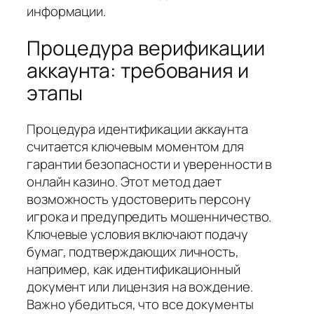
информации.
Процедура верификации
аккаунта: требования и
этапы
Процедура идентификации аккаунта
считается ключевым моментом для
гарантии безопасности и уверенности в
онлайн казино. Этот метод дает
возможность удостоверить персону
игрока и предупредить мошенничество.
Ключевые условия включают подачу
бумаг, подтверждающих личность,
например, как идентификационный
документ или лицензия на вождение.
Важно убедиться, что все документы