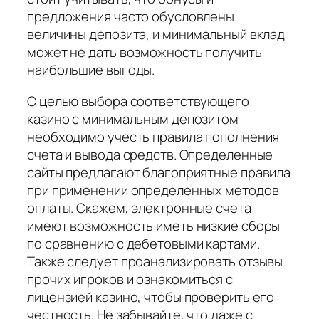
предложения часто обусловлены
величины депозита, и минимальный вклад
может не дать возможность получить
наибольшие выгоды.
С целью выбора соответствующего
казино с минимальным депозитом
необходимо учесть правила пополнения
счета и вывода средств. Определенные
сайты предлагают благоприятные правила
при применении определенных методов
оплаты. Скажем, электронные счета
имеют возможность иметь низкие сборы
по сравнению с дебетовыми картами.
Также следует проанализировать отзывы
прочих игроков и ознакомиться с
лицензией казино, чтобы проверить его
честность. Не забывайте, что даже с