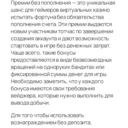
Премии без пополнения — это уникальная
шанс для геймеров виртуальных казино
испытать фортуна без обязательства
пополнения счета. Эти премии выдаются
новым участникам тотчас по завершении
создания аккаунта и дают возможность
стартовать в игре без денежных затрат.
Чаще всего, такие бонусы
предоставляются в виде безвозмездных
вращений на одноруких бандитах или
фиксированной суммы денег для игры.
Необходимо заметить, что у каждого
бонуса имеются свои требования
вейджера, которые нужно выполнить для
вывода добычи.
Для того чтобы использовать
вознаграждением без депозита,