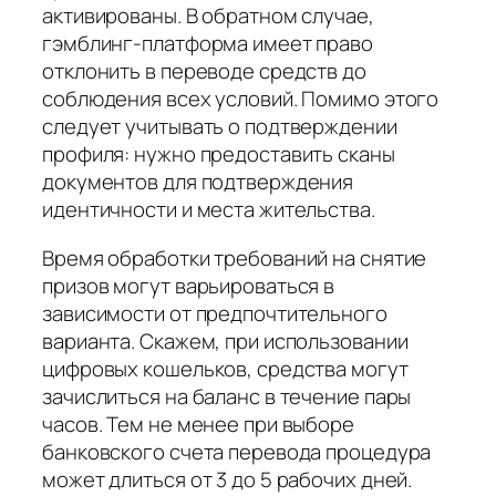
активированы. В обратном случае,
гэмблинг-платформа имеет право
отклонить в переводе средств до
соблюдения всех условий. Помимо этого
следует учитывать о подтверждении
профиля: нужно предоставить сканы
документов для подтверждения
идентичности и места жительства.
Время обработки требований на снятие
призов могут варьироваться в
зависимости от предпочтительного
варианта. Скажем, при использовании
цифровых кошельков, средства могут
зачислиться на баланс в течение пары
часов. Тем не менее при выборе
банковского счета перевода процедура
может длиться от 3 до 5 рабочих дней.