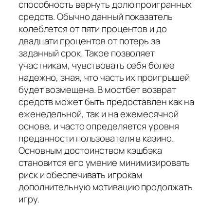
способность вернуть долю проигранных
средств. Обычно данный показатель
колеблется от пяти процентов и до
двадцати процентов от потерь за
заданный срок. Такое позволяет
участникам, чувствовать себя более
надежно, зная, что часть их проигрышей
будет возмещена. В мостбет возврат
средств может быть предоставлен как на
еженедельной, так и на ежемесячной
основе, и часто определяется уровня
преданности пользователя в казино.
Основным достоинством кэшбэка
становится его умение минимизировать
риск и обеспечивать игрокам
дополнительную мотивацию продолжать
игру.