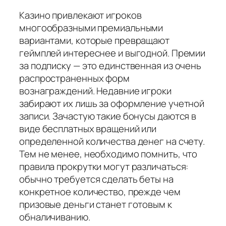
Казино привлекают игроков
многообразными премиальными
вариантами, которые превращают
геймплей интереснее и выгодной. Премии
за подписку — это единственная из очень
распространенных форм
вознаграждений. Недавние игроки
забирают их лишь за оформление учетной
записи. Зачастую такие бонусы даются в
виде бесплатных вращений или
определенной количества денег на счету.
Тем не менее, необходимо помнить, что
правила прокрутки могут различаться:
обычно требуется сделать беты на
конкретное количество, прежде чем
призовые деньги станет готовым к
обналичиванию.