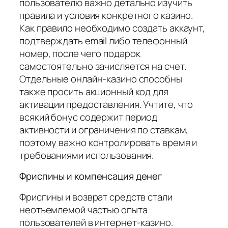
пользователю важно детально изучить
правила и условия конкретного казино.
Как правило необходимо создать аккаунт,
подтверждать email либо телефонный
номер, после чего подарок
самостоятельно зачисляется на счет.
Отдельные онлайн-казино способны
также просить акционный код для
активации предоставления. Учтите, что
всякий бонус содержит период
активности и ограничения по ставкам,
поэтому важно контролировать время и
требованиями использования.
Фриспины и компенсация денег
Фриспины и возврат средств стали
неотъемлемой частью опыта
пользователей в интернет-казино.