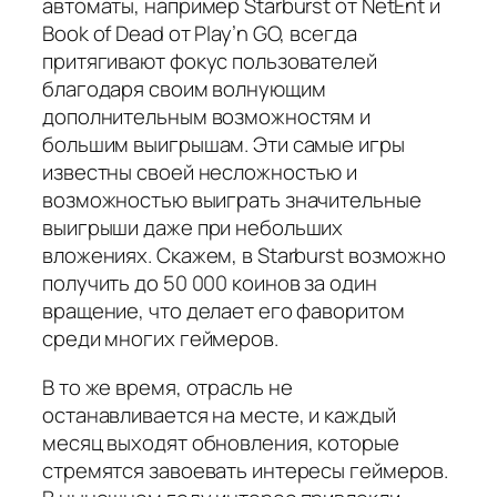
автоматы, например Starburst от NetEnt и
Book of Dead от Play’n GO, всегда
притягивают фокус пользователей
благодаря своим волнующим
дополнительным возможностям и
большим выигрышам. Эти самые игры
известны своей несложностью и
возможностью выиграть значительные
выигрыши даже при небольших
вложениях. Скажем, в Starburst возможно
получить до 50 000 коинов за один
вращение, что делает его фаворитом
среди многих геймеров.
В то же время, отрасль не
останавливается на месте, и каждый
месяц выходят обновления, которые
стремятся завоевать интересы геймеров.