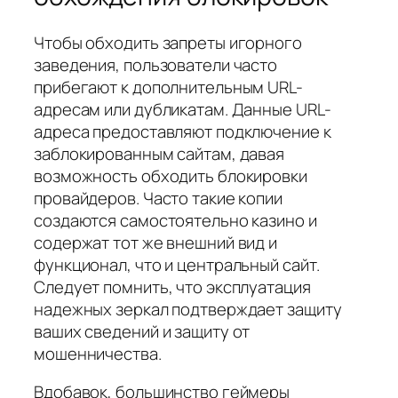
Чтобы обходить запреты игорного
заведения, пользователи часто
прибегают к дополнительным URL-
адресам или дубликатам. Данные URL-
адреса предоставляют подключение к
заблокированным сайтам, давая
возможность обходить блокировки
провайдеров. Часто такие копии
создаются самостоятельно казино и
содержат тот же внешний вид и
функционал, что и центральный сайт.
Следует помнить, что эксплуатация
надежных зеркал подтверждает защиту
ваших сведений и защиту от
мошенничества.
Вдобавок, большинство геймеры