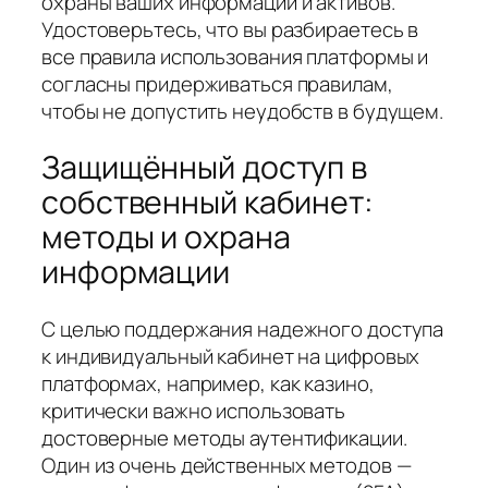
охраны ваших информации и активов.
Удостоверьтесь, что вы разбираетесь в
все правила использования платформы и
согласны придерживаться правилам,
чтобы не допустить неудобств в будущем.
Защищённый доступ в
собственный кабинет:
методы и охрана
информации
С целью поддержания надежного доступа
к индивидуальный кабинет на цифровых
платформах, например, как казино,
критически важно использовать
достоверные методы аутентификации.
Один из очень действенных методов —