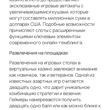
эксклюзивные игровые автоматы с
увеличивающимися кушами, которые
могут составлять миллионных сумм в
долларах США. Подобные возможности
причисляют слоты с расширенными
функциями ключевым элементом
современного онлайн-гемблинга.
Развлечения на площадках
Развлечения на игровых столах в
виртуальных казино завлекают внимание
как новичков, так и ветеранов. Одной из
известных азартных игр считается
двадцать одно, что дарит уникальное
комбинацию стратегии и везения.
Геймеры намереваются получить
двадцать одно балл или как можно ближе к