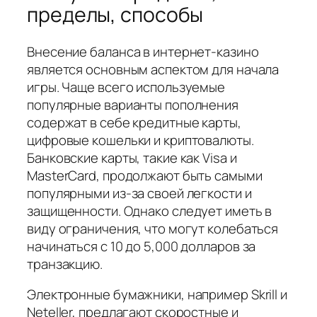
пределы, способы
Внесение баланса в интернет-казино
является основным аспектом для начала
игры. Чаще всего используемые
популярные варианты пополнения
содержат в себе кредитные карты,
цифровые кошельки и криптовалюты.
Банковские карты, такие как Visa и
MasterCard, продолжают быть самыми
популярными из-за своей легкости и
защищенности. Однако следует иметь в
виду ограничения, что могут колебаться
начинаться с 10 до 5,000 долларов за
транзакцию.
Электронные бумажники, например Skrill и
Neteller, предлагают скоростные и