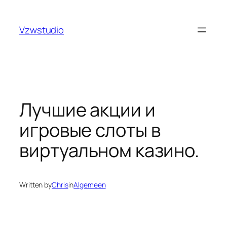
Skip
et güncel adres
royalbet
galabet
jojobet
casino siteleri
p
to
Vzwstudio
content
Лучшие акции и
игровые слоты в
виртуальном казино.
Written by
Chris
in
Algemeen