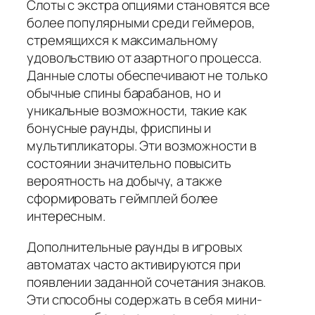
Слоты с экстра опциями становятся все
более популярными среди геймеров,
стремящихся к максимальному
удовольствию от азартного процесса.
Данные слоты обеспечивают не только
обычные спины барабанов, но и
уникальные возможности, такие как
бонусные раунды, фриспины и
мультипликаторы. Эти возможности в
состоянии значительно повысить
вероятность на добычу, а также
сформировать геймплей более
интересным.
Дополнительные раунды в игровых
автоматах часто активируются при
появлении заданной сочетания знаков.
Эти способны содержать в себя мини-