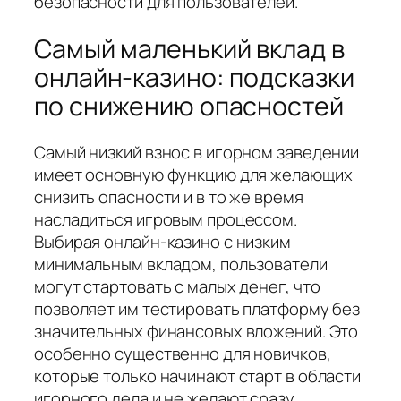
безопасности для пользователей.
Самый маленький вклад в
онлайн-казино: подсказки
по снижению опасностей
Самый низкий взнос в игорном заведении
имеет основную функцию для желающих
снизить опасности и в то же время
насладиться игровым процессом.
Выбирая онлайн-казино с низким
минимальным вкладом, пользователи
могут стартовать с малых денег, что
позволяет им тестировать платформу без
значительных финансовых вложений. Это
особенно существенно для новичков,
которые только начинают старт в области
игорного дела и не желают сразу