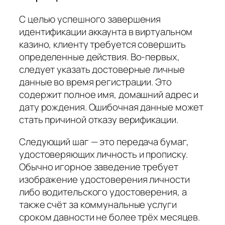
С целью успешного завершения
идентификации аккаунта в виртуальном
казино, клиенту требуется совершить
определенные действия. Во-первых,
следует указать достоверные личные
данные во время регистрации. Это
содержит полное имя, домашний адрес и
дату рождения. Ошибочная данные может
стать причиной отказу верификации.
Следующий шаг — это передача бумаг,
удостоверяющих личность и прописку.
Обычно игорное заведение требует
изображение удостоверения личности
либо водительского удостоверения, а
также счёт за коммунальные услуги
сроком давности не более трёх месяцев.