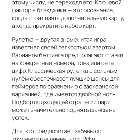
этому числу, не переходя его. Ключевой
фактор в блэкджеке — это осознание,
когда стоит взять дополнительную карту,
а когда прекратить набор карт.
Рулетка — другая знаменитая игра,
известная своей легкостью и азартом.
Варианты беттинга предполагают ставки
на конкретные номера, тона или сеты
цифр. Классическая рулетка с сольным
нулём обеспечивает лучшие шансы для
геймеров по сравнению с заокеанской
вариацией, где имеется двойной ноль.
Подбор подходящей стратегии пари
может значительно поднять шансы на
успех.
Для, кто предпочитает забавы со
трудными регламентами, Poker