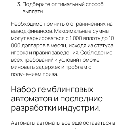
Подберите оптимальный способ
выплаты.
Необходимо помнить о ограничениях на
вывод финансов. Максимальные суммы
могут варьироваться с 1 000 вплоть до 10
000 долларов в месяц, исходя из статуса
игрока и правил заведения. Соблюдение
всех требований и условий поможет
миновать задержек и проблем с
получением приза.
Набор гемблинговых
автоматов и последние
разработки индустрии.
Автоматы автоматы всё ещё оставаться в