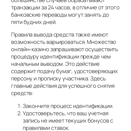
транзакции за 24 часов, в отличие от этого
банковские переводы могут занять до
пяти будних дней.
Правила вывода средств также имеют
возможность варьироваться. Множество
онлайн-казино запрашивают осуществить
процедуру идентификации прежде чем
начальным выводом. Это действие
содержит подачу бумаг, удостоверяющих
персону и прописку участника. Здесь
главные действия для успешного снятия
средств:
Закончите процесс идентификации.
Удостоверьтесь, что ваш учетная
запись не имеет текущих бонусов с
правилами ставок.