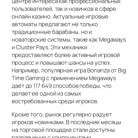
центре интереса как профессиональных
пользователей, так и новичков в сфере
онлайн казино. Актуальные игровые
автоматы предлагают не только
традиционные барабаны, но и
новаторские системы, такие как Megaways
и Cluster Pays. Эти механики
предоставляют более активный игровой
процесс и повышают шансы на успех.
Например, популярная игра Bonanza от Big
Time Gaming с применением Megaways
даёт до 117 649 способов победы, что
делает её одной из самых
востребованных среди игроков.
Кроме того, рынок регулярно радует
игроков новинками. В последние месяцы
на торговой площадке стали доступны
развлечения с компонентами