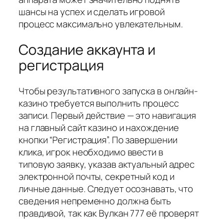
шансы на успех и сделать игровой
процесс максимально увлекательным.
Создание аккаунта и
регистрация
Чтобы результативного запуска в онлайн-
казино требуется выполнить процесс
записи. Первый действие — это навигация
на главный сайт казино и нахождение
кнопки “Регистрация”. По завершении
клика, игрок необходимо ввести в
типовую заявку, указав актуальный адрес
электронной почты, секретный код и
личные данные. Следует осознавать, что
сведения непременно должна быть
правдивой, так как Вулкан 777 её проверят