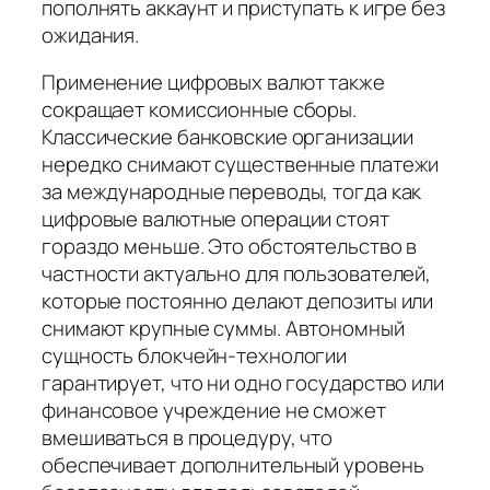
пополнять аккаунт и приступать к игре без
ожидания.
Применение цифровых валют также
сокращает комиссионные сборы.
Классические банковские организации
нередко снимают существенные платежи
за международные переводы, тогда как
цифровые валютные операции стоят
гораздо меньше. Это обстоятельство в
частности актуально для пользователей,
которые постоянно делают депозиты или
снимают крупные суммы. Автономный
сущность блокчейн-технологии
гарантирует, что ни одно государство или
финансовое учреждение не сможет
вмешиваться в процедуру, что
обеспечивает дополнительный уровень