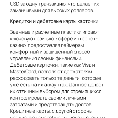
USD за одну транзакцию, что делает их
заманчивыми для высоких роллеров.
Кредитки и дебетовые карты карточки
Заемные и расчетные пластики играют
ключевую позицию в сфере интернет-
казино, предоставляя геймерам
комфортный и защищенный способ
управления своими финансами.
Дебетовые карточки, такие как Visa и
MasterCard, позволяют держателям
расходовать только те деньги, которые
уже есть на их аккаунтах. Данное делает
их отличным выбором для стремящихся
контролировать своими личными
затратами и предотвращать долгов.
Кредитные карты, с другой стороны,
предлагают способность делать ставки в