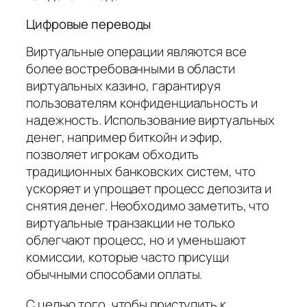
Цифровые переводы
Виртуальные операции являются все
более востребованными в области
виртуальных казино, гарантируя
пользователям конфиденциальность и
надежность. Использование виртуальных
денег, например биткойн и эфир,
позволяет игрокам обходить
традиционных банковских систем, что
ускоряет и упрощает процесс депозита и
снятия денег. Необходимо заметить, что
виртуальные транзакции не только
облегчают процесс, но и уменьшают
комиссии, которые часто присущи
обычными способами оплаты.
С целью того, чтобы приступить к