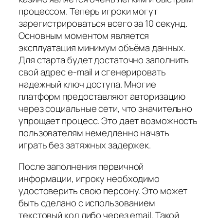
процессом. Теперь игроки могут
зарегистрироваться всего за 10 секунд.
Основным моментом является
эксплуатация минимум объёма данных.
Для старта будет достаточно заполнить
свой адрес e-mail и сгенерировать
надежный ключ доступа. Многие
платформ предоставляют авторизацию
через социальные сети, что значительно
упрощает процесс. Это дает возможность
пользователям немедленно начать
играть без затяжных задержек.
После заполнения первичной
информации, игроку необходимо
удостоверить свою персону. Это может
быть сделано с использованием
текстовый код либо через email. Такой