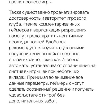
проще процесс игры.
Также существенно проанализировать
достоверность и авторитет игрового
клуба. Чтение комментариев иных
геймеров и верификация разрешения
помогут предотвратить негативных
неожиданностей. Вдобавок
рекомендуется изучить с условиями
получения выигрышей: отдельные
онлайн-казино, такие как Игровые
автоматы, устанавливают ограничения на
снятие выигрышей при небольших
вкладах. Принимая во внимание все
данные параметры, геймеры смогут
сделать осознанный решение и получать
удовольствие от игрой без
дополнительных забот.