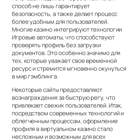
способ не лишь гарантирует
безопасность, а также делает процесс
более удобным для пользователей.
Многие казино интегрируют технологии
Игровые автоматы, что способствуют
проверять профиль без загрузки
документов. Это особенно значимо для
тех, которые уважает свое временной
ресурс и стремится мгновенно окунуться
в мир гэмблинга.
Некоторые сайты предоставляют
вознаграждения за быструю регу, что
привлекает свежих пользователей. Итак,
посредством современных технологий и
облегченным процессам, оформление
профиля в виртуальном казино стало
несложным и возможным для всех