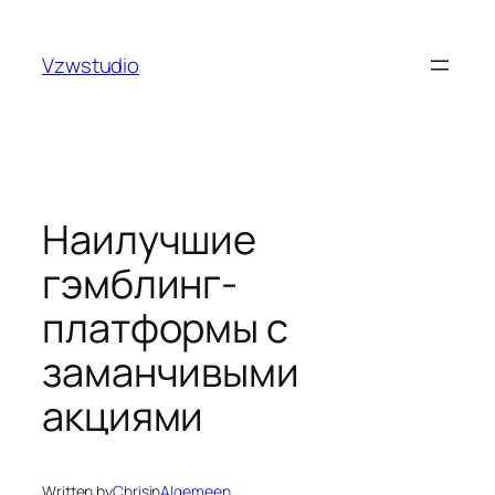
Skip
et güncel adres
stake
royalbet
galabet
jojobet
casino sit
to
Vzwstudio
content
Наилучшие
гэмблинг-
платформы с
заманчивыми
акциями
Written by
Chris
in
Algemeen