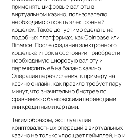
применять цифровые валюты в
виртуальном казино, пользователю
необходимо открыть электронный
кошелек. Такое допустимо сделать на
подобных платформах, как Coinbase или
Binance. После создания электронного
кошелька игрок в состоянии приобрести
необходимую цифровую валюту и
перечислить её на баланс казино.
Операция перечисления, к примеру на
казино онлайн, как правило требует пару
минут, что значительно быстрее по
сравнению с банковскими переводами
или кредитными картами.
Таким образом, эксплуатация
криптовалютных операций в виртуальных
казино не только упрощает геймплей, но и