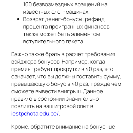
100 безвозмездных вращений на
известных слот-машинах.
Возврат денег-бонусы: рефанд
процента проигранных финансов
также может быть элементом
вступительного пакета.
Важно также брать в расчет требования
вэйджера бонусов. Например, когда
премия требует прокрутки в 40 раз, это
означает, что вы должны поставить сумму,
превышающую бонус в 40 раз, прежде чем
сможете вывести выигрыш. Данное
правило в состоянии значительно
повлиять на ваш игровой опыт в
iestpchota.edu.pe/
.
Кроме, обратите внимание на бонусные