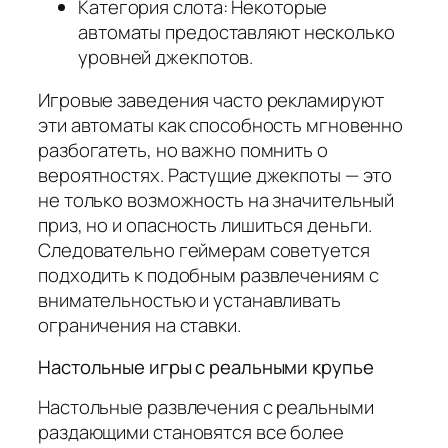
Категория слота: Некоторые
автоматы предоставляют несколько
уровней джекпотов.
Игровые заведения часто рекламируют
эти автоматы как способность мгновенно
разбогатеть, но важно помнить о
вероятностях. Растущие джекпоты — это
не только возможность на значительный
приз, но и опасность лишиться деньги.
Следовательно геймерам советуется
подходить к подобным развлечениям с
внимательностью и устанавливать
ограничения на ставки.
Настольные игры с реальными крупье
Настольные развлечения с реальными
раздающими становятся все более