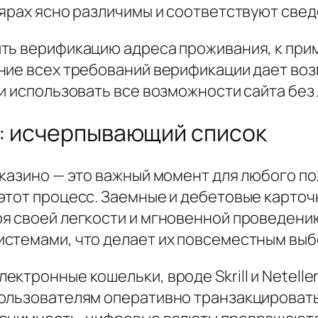
ярах ясно различимы и соответствуют свед
ть верификацию адреса проживания, к прим
ние всех требований верификации дает во
и использовать все возможности сайта без
а: исчерпывающий список
казино — это важный момент для любого по
этот процесс. Заемные и дебетовые карточ
я своей легкости и мгновенной проведению
стемами, что делает их повсеместным выб
ктронные кошельки, вроде Skrill и Netell
льзователям оперативно транзакцировать д