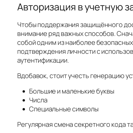
Авторизация в учетную з
Чтобы поддержания защищённого дост
внимание ряд важных способов. Снач
собой одним из наиболее безопасных
подтверждения личности с использов
аутентификации.
Вдобавок, стоит учесть генерацию ус
Большие и маленькие буквы
Числа
Специальные символы
Регулярная смена секретного кода т