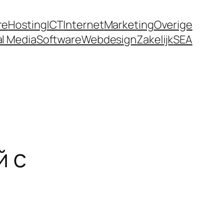
et
deneme bonusu
galabet.gold
betpipoappind
re
Hosting
ICT
Internet
Marketing
Overige
al Media
Software
Webdesign
Zakelijk
SEA
й с