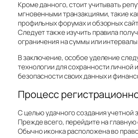
Кроме данного, стоит учитывать реп
мгновенными транзакциями, такие ка
профильных форумах и обзорных сайт
Следует также изучить правила полу
ограничения на суммы или интервалы 
В заключение, особое уделение след
технологии для сохранности личной и
безопасности своих данных и финанс
Процесс регистрационно
С целью удачного создания учетной 
Прежде всего, перейдите на главную 
Обычно иконка расположена во правом