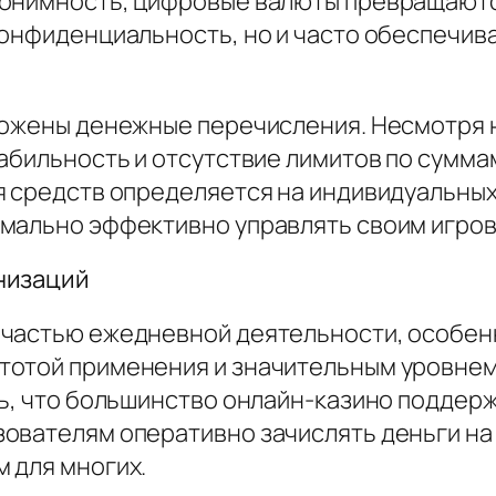
нонимность, цифровые валюты превращаютс
конфиденциальность, но и часто обеспечи
ожены денежные перечисления. Несмотря на
табильность и отсутствие лимитов по сумм
я средств определяется на индивидуальных 
имально эффективно управлять своим игро
низаций
частью ежедневной деятельности, особенн
тотой применения и значительным уровнем
ь, что большинство онлайн-казино поддерж
ователям оперативно зачислять деньги на 
 для многих.