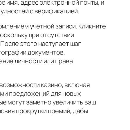
е имя, адрес электронной почты, и
рудностей с верификацией.
омлением учетной записи. Кликните
поскольку при отсутствии
После этого наступает шаг
тографии документов,
ние личности или права.
 возможности казино, включая
лами предложений для новых
ые могут заметно увеличить ваш
ловия прокрутки премий, дабы