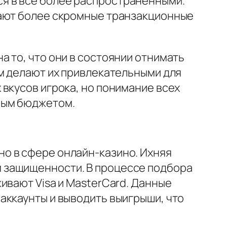
я в все более распространенными.
вают более скромные транзакционные
 то, что они в состоянии отнимать
ам делают их привлекательными для
вкусов игрока, но понимание всех
вым бюджетом.
о в сфере онлайн-казино. Ихняя
 защищенности. В процессе подбора
ивают Visa и MasterCard. Данные
аккаунты и выводить выигрыши, что