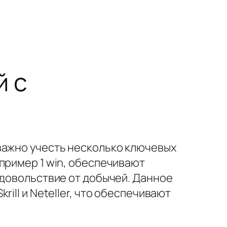
й с
важно учесть несколько ключевых
пример 1 win, обеспечивают
удовольствие от добычей. Данное
ill и Neteller, что обеспечивают