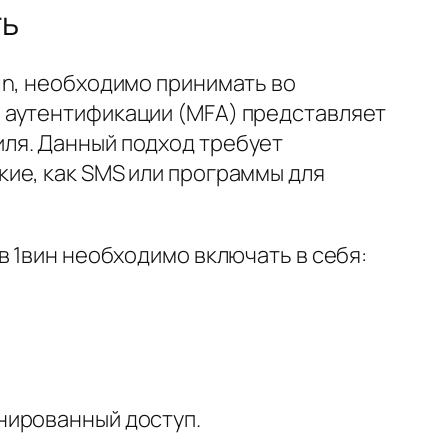
ть
in, необходимо принимать во
 аутентификации (MFA) представляет
ля. Данный подход требует
ие, как SMS или программы для
в 1вин необходимо включать в себя:
нированный доступ.