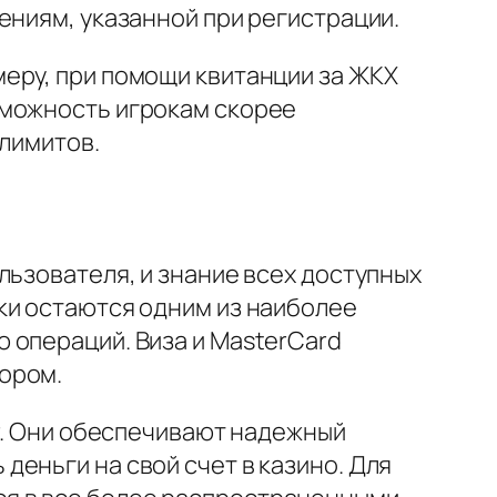
ениям, указанной при регистрации.
еру, при помощи квитанции за ЖКХ
зможность игрокам скорее
 лимитов.
льзователя, и знание всех доступных
ки остаются одним из наиболее
 операций. Виза и MasterCard
ором.
er. Они обеспечивают надежный
еньги на свой счет в казино. Для