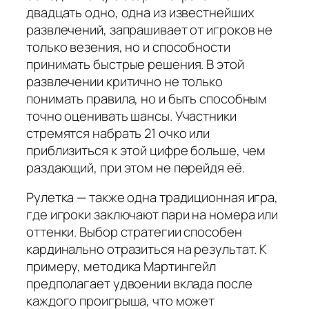
двадцать одно, одна из известнейших
развлечений, запрашивает от игроков не
только везения, но и способности
принимать быстрые решения. В этой
развлечении критично не только
понимать правила, но и быть способным
точно оценивать шансы. Участники
стремятся набрать 21 очко или
приблизиться к этой цифре больше, чем
раздающий, при этом не перейдя её.
Рулетка — также одна традиционная игра,
где игроки заключают пари на номера или
оттенки. Выбор стратегии способен
кардинально отразиться на результат. К
примеру, методика Мартингейл
предполагает удвоении вклада после
каждого проигрыша, что может