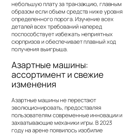
небольшую плату за транзакцию, главным
образом если объем средств ниже уровня
определенного порога. Изучение всех
деталей всех требований наперед
поспособствует избежать неприятных
сюрпризов и обеспечивает плавный ход
получения выигрыша.
Азартные машины:
ассортимент и свежие
изменения
Азартные машины не перестают
эволюционировать, предоставляя
пользователям современные инновации и
захватывающие механики игры. В 2023
году на арене появилось изобилие