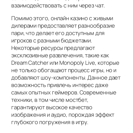
взаимодействовать с ним через чат.
Помимо этого, онлайн казино с живыми
дилерами предоставляет разнообразие
пари, что делает его доступным для
игроков с разными бюджетами.
Некоторые ресурсы предлагают
эксклюзивные развлечения, такие как
Dream Catcher или Monopoly Live, которые
не только обогащают процесс игры, но и
добавляют шоу-компоненты. Данное дает
возможность привлечь интерес даже
самых опытных геймеров. Современные
техники, в том числе мостбет,
гарантируют высокое качество
изображения и аудио, порождая эффект
глубокого погружения в игру.