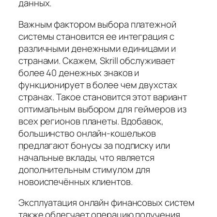
данных.
Важным фактором выбора платежной
системы становится ее интеграция с
различными денежными единицами и
странами. Скажем, Skrill обслуживает
более 40 денежных знаков и
функционирует в более чем двухстах
странах. Такое становится этот вариант
оптимальным выбором для геймеров из
всех регионов планеты. Вдобавок,
большинство онлайн-кошельков
предлагают бонусы за подписку или
начальные вклады, что является
дополнительным стимулом для
новоиспечённых клиентов.
Эксплуатация онлайн финансовых систем
также облегчает операцию получения