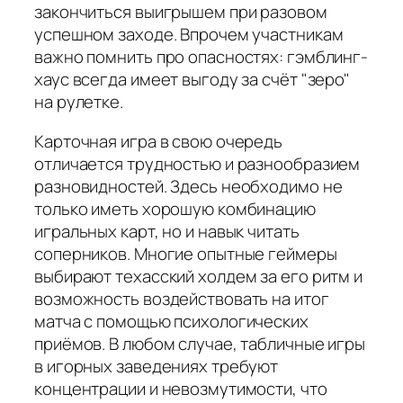
закончиться выигрышем при разовом
успешном заходе. Впрочем участникам
важно помнить про опасностях: гэмблинг-
хаус всегда имеет выгоду за счёт "зеро"
на рулетке.
Карточная игра в свою очередь
отличается трудностью и разнообразием
разновидностей. Здесь необходимо не
только иметь хорошую комбинацию
игральных карт, но и навык читать
соперников. Многие опытные геймеры
выбирают техасский холдем за его ритм и
возможность воздействовать на итог
матча с помощью психологических
приёмов. В любом случае, табличные игры
в игорных заведениях требуют
концентрации и невозмутимости, что