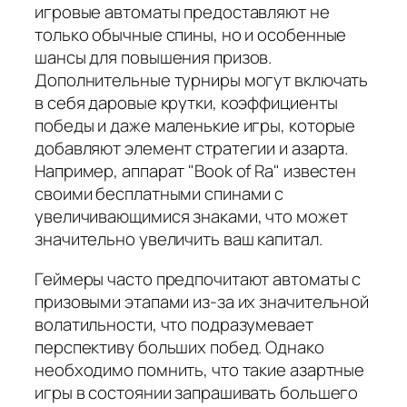
игровые автоматы предоставляют не
только обычные спины, но и особенные
шансы для повышения призов.
Дополнительные турниры могут включать
в себя даровые крутки, коэффициенты
победы и даже маленькие игры, которые
добавляют элемент стратегии и азартa.
Например, аппарат "Book of Ra" известен
своими бесплатными спинами с
увеличивающимися знаками, что может
значительно увеличить ваш капитал.
Геймеры часто предпочитают автоматы с
призовыми этапами из-за их значительной
волатильности, что подразумевает
перспективу больших побед. Однако
необходимо помнить, что такие азартные
игры в состоянии запрашивать большего