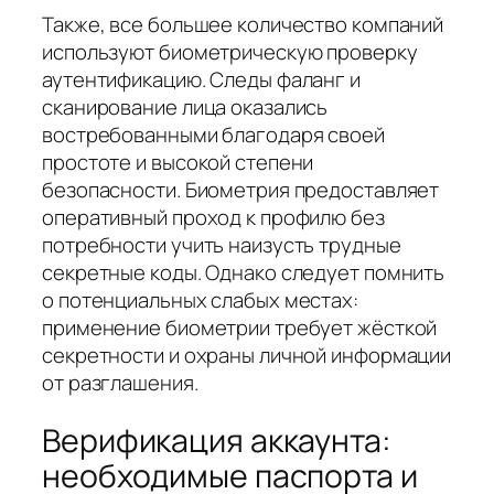
Также, все большее количество компаний
используют биометрическую проверку
аутентификацию. Следы фаланг и
сканирование лица оказались
востребованными благодаря своей
простоте и высокой степени
безопасности. Биометрия предоставляет
оперативный проход к профилю без
потребности учить наизусть трудные
секретные коды. Однако следует помнить
о потенциальных слабых местах:
применение биометрии требует жёсткой
секретности и охраны личной информации
от разглашения.
Верификация аккаунта:
необходимые паспорта и