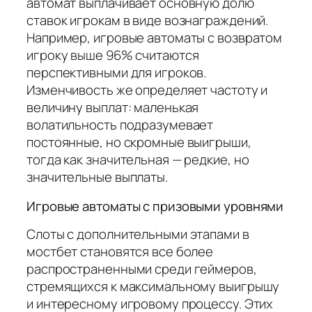
автомат выплачивает основную долю
ставок игрокам в виде вознаграждений.
Например, игровые автоматы с возвратом
игроку выше 96% считаются
перспективными для игроков.
Изменчивость же определяет частоту и
величину выплат: маленькая
волатильность подразумевает
постоянные, но скромные выигрыши,
тогда как значительная — редкие, но
значительные выплаты.
Игровые автоматы с призовыми уровнями
Слоты с дополнительными этапами в
мостбет становятся все более
распространенными среди геймеров,
стремящихся к максимальному выигрышу
и интересному игровому процессу. Этих