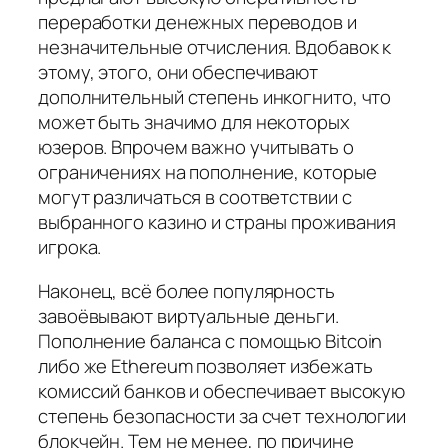
переработки денежных переводов и
незначительные отчисления. Вдобавок к
этому, этого, они обеспечивают
дополнительный степень инкогнито, что
может быть значимо для некоторых
юзеров. Впрочем важно учитывать о
ограничениях на пополнение, которые
могут различаться в соответствии с
выбранного казино и страны проживания
игрока.
Наконец, всё более популярность
завоёвывают виртуальные деньги.
Пополнение баланса с помощью Bitcoin
либо же Ethereum позволяет избежать
комиссий банков и обеспечивает высокую
степень безопасности за счет технологии
блокчейн. Тем не менее, по причине