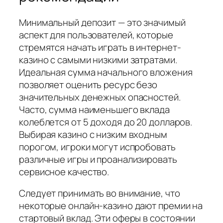
Минимальный депозит — это значимый
аспект для пользователей, которые
стремятся начать играть в интернет-
казино с самыми низкими затратами.
Идеальная сумма начального вложения
позволяет оценить ресурс безо
значительных денежных опасностей.
Часто, сумма наименьшего вклада
колеблется от 5 доходя до 20 долларов.
Выбирая казино с низким входным
порогом, игроки могут испробовать
различные игры и проанализировать
сервисное качество.
Следует принимать во внимание, что
некоторые онлайн-казино дают премии на
стартовый вклад. Эти оферы в состоянии