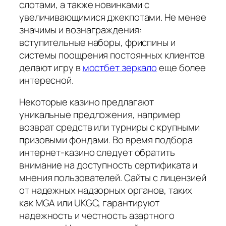
слотами, а также новинками с
увеличивающимися джекпотами. Не менее
значимы и вознаграждения:
вступительные наборы, фриспины и
системы поощрения постоянных клиентов
делают игру в
мостбет зеркало
еще более
интересной.
Некоторые казино предлагают
уникальные предложения, например
возврат средств или турниры с крупными
призовыми фондами. Во время подбора
интернет-казино следует обратить
внимание на доступность сертификата и
мнения пользователей. Сайты с лицензией
от надежных надзорных органов, таких
как MGA или UKGC, гарантируют
надежность и честность азартного