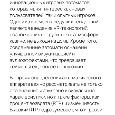
инновационных игровых автоматов,
которые манят интерес как новых
пользователей, так и опытных игроков.
Одной из ключевых ведущих тенденций
является введение VR-технологий,
позволяющих погрузиться в атмосферу
казино, не выходя из дома. Кроме того,
современные автоматы оснащены
улучшенной визуализацией и
аудиоэффектами, что превращает
геймплей еще более волнующим.
Во время определения автоматического
аппарата важно рассматривать не только
его внешние и звуковые и визуальные
характеристики, но и такие факторы, как
процент возврата (RTP) и изменчивость.
Высокий RTP подразумевает, что игровой