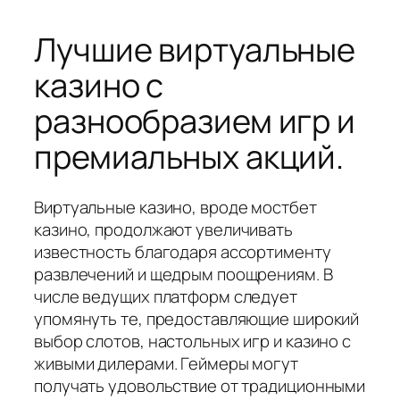
Лучшие виртуальные
казино с
разнообразием игр и
премиальных акций.
Виртуальные казино, вроде мостбет
казино, продолжают увеличивать
известность благодаря ассортименту
развлечений и щедрым поощрениям. В
числе ведущих платформ следует
упомянуть те, предоставляющие широкий
выбор слотов, настольных игр и казино с
живыми дилерами. Геймеры могут
получать удовольствие от традиционными