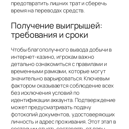
предотвратить лишних трат и сберечь
время на переводах средств.
Получение выигрышей:
требования и сроки
Чтобы благополучного вывода добычи в
интернет-казино, игрокам важно
детально ознакомиться с правилами и
временными рамками, которые могут
значительно варьироваться. Ключевым
фактором оказывается соблюдение всех
без исключения условий по
идентификации аккаунта. Подтверждение
может предусматривать подачу
фотокопий документов, удостоверяющих
личность и адрес проживания. Этот этап в
состоянии отнять составлять от пары