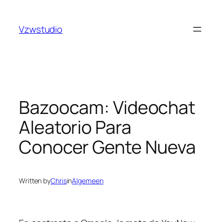
Skip
abet güncel adres
royalbet
galabet
jojobet
grandpasha
to
Vzwstudio
content
Bazoocam: Videochat
Aleatorio Para
Conocer Gente Nueva
Written by
Chris
in
Algemeen