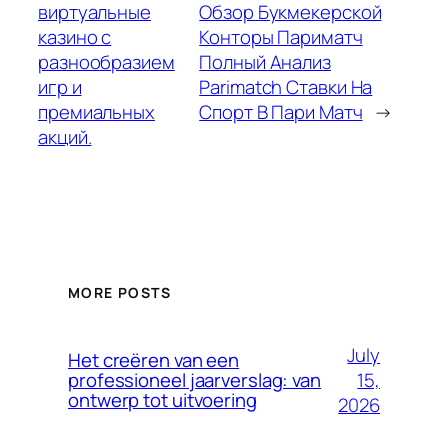
виртуальные
Обзор Букмекерской
казино с
Конторы Париматч
разнообразием
Полный Анализ
игр и
Parimatch Ставки На
премиальных
Спорт В Пари Матч
→
акций.
MORE POSTS
July
Het creëren van een
15,
professioneel jaarverslag: van
ontwerp tot uitvoering
2026