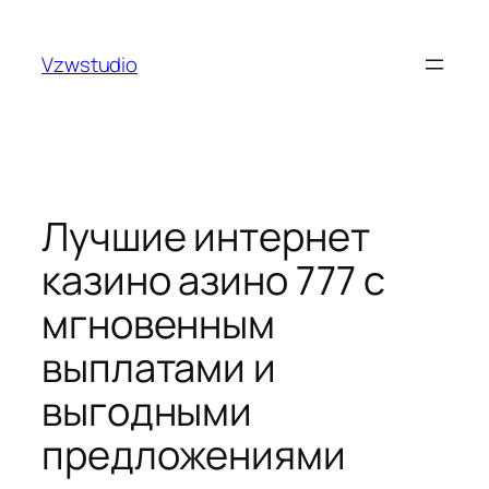
Skip
adres
royalbet
galabet
jojobet
grandpashabet
grandpas
to
Vzwstudio
content
Лучшие интернет
казино азино 777 с
мгновенным
выплатами и
выгодными
предложениями