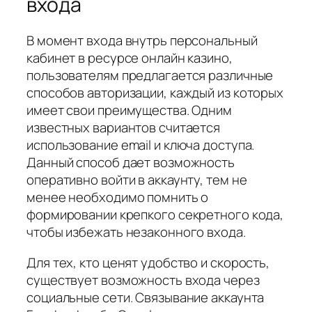
входа
В момент входа внутрь персональный
кабинет в ресурсе онлайн казино,
пользователям предлагается различные
способов авторизации, каждый из которых
имеет свои преимущества. Одним
известных вариантов считается
использование email и ключа доступа.
Данный способ дает возможность
оперативно войти в аккаунту, тем не
менее необходимо помнить о
формировании крепкого секретного кода,
чтобы избежать незаконного входа.
Для тех, кто ценят удобство и скорость,
существует возможность входа через
социальные сети. Связывание аккаунта