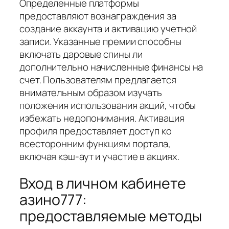
Определенные платформы
предоставляют вознаграждения за
создание аккаунта и активацию учетной
записи. Указанные премии способны
включать даровые спины ли
дополнительно начисленные финансы на
счет. Пользователям предлагается
внимательным образом изучать
положения использования акций, чтобы
избежать недопонимания. Активация
профиля предоставляет доступ ко
всесторонним функциям портала,
включая кэш-аут и участие в акциях.
Вход в личном кабинете
азино777:
предоставляемые методы