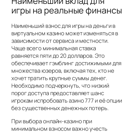
Наименьший вклад для
игры на реальные финансы
Наименьший взнос для игры на деньги в
виртуальном казино может изменяться в
зависимости от сервиса и местности.
Чаще всего минимальная ставка
равняется пяти до 20 долларов. Это
обеспечивает гэмблинг достижимыми для
множества юзеров, включая тех, кто не
хочет тратить крупные суммы денег.
Необходимо подчеркнуть, что низкий
порог доступа предоставляет шанс
игрокам испробовать азино 777 и её опции
без существенных денежных потерь.
При выбора онлайн-казино при
минимальном взносом важно учесть