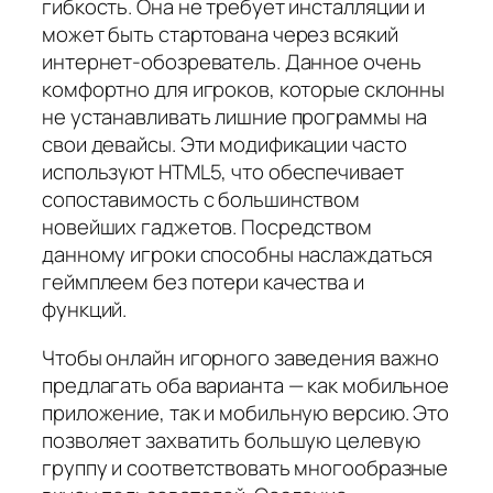
гибкость. Она не требует инсталляции и
может быть стартована через всякий
интернет-обозреватель. Данное очень
комфортно для игроков, которые склонны
не устанавливать лишние программы на
свои девайсы. Эти модификации часто
используют HTML5, что обеспечивает
сопоставимость с большинством
новейших гаджетов. Посредством
данному игроки способны наслаждаться
геймплеем без потери качества и
функций.
Чтобы онлайн игорного заведения важно
предлагать оба варианта — как мобильное
приложение, так и мобильную версию. Это
позволяет захватить большую целевую
группу и соответствовать многообразные