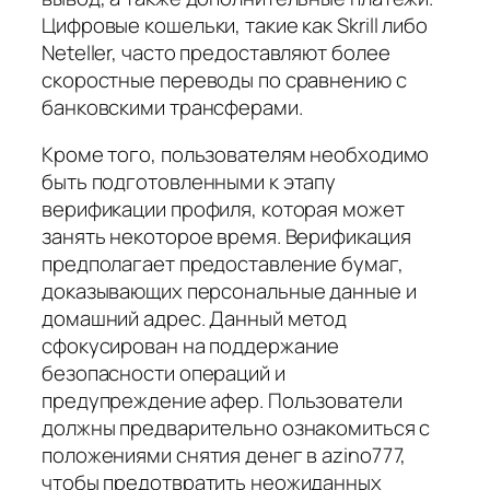
Цифровые кошельки, такие как Skrill либо
Neteller, часто предоставляют более
скоростные переводы по сравнению с
банковскими трансферами.
Кроме того, пользователям необходимо
быть подготовленными к этапу
верификации профиля, которая может
занять некоторое время. Верификация
предполагает предоставление бумаг,
доказывающих персональные данные и
домашний адрес. Данный метод
сфокусирован на поддержание
безопасности операций и
предупреждение афер. Пользователи
должны предварительно ознакомиться с
положениями снятия денег в azino777,
чтобы предотвратить неожиданных