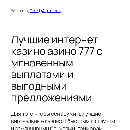
Written by
Chris
in
Algemeen
Лучшие интернет
казино азино 777 с
мгновенным
выплатами и
выгодными
предложениями
Для того чтобы обнаружить лучшие
виртуальные казино с быстрым кэшаутом
и заманчивыми бонусами, геймерам