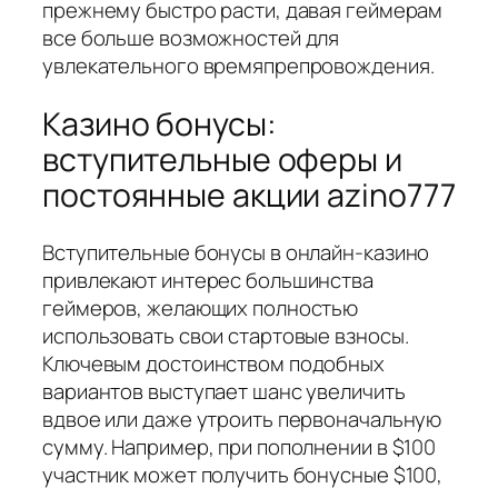
прежнему быстро расти, давая геймерам
все больше возможностей для
увлекательного времяпрепровождения.
Казино бонусы:
вступительные оферы и
постоянные акции azino777
Вступительные бонусы в онлайн-казино
привлекают интерес большинства
геймеров, желающих полностью
использовать свои стартовые взносы.
Ключевым достоинством подобных
вариантов выступает шанс увеличить
вдвое или даже утроить первоначальную
сумму. Например, при пополнении в $100
участник может получить бонусные $100,