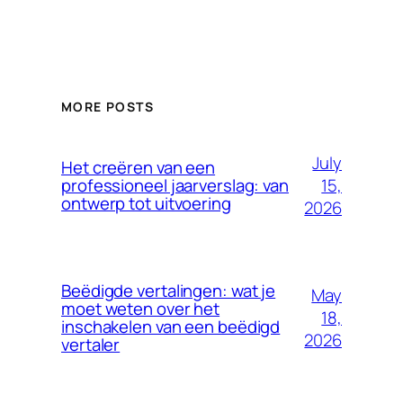
MORE POSTS
July
Het creëren van een
15,
professioneel jaarverslag: van
ontwerp tot uitvoering
2026
Beëdigde vertalingen: wat je
May
moet weten over het
18,
inschakelen van een beëdigd
2026
vertaler