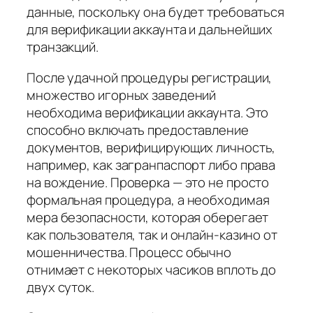
данные, поскольку она будет требоваться
для верификации аккаунта и дальнейших
транзакций.
После удачной процедуры регистрации,
множество игорных заведений
необходима верификации аккаунта. Это
способно включать предоставление
документов, верифицирующих личность,
например, как загранпаспорт либо права
на вождение. Проверка — это не просто
формальная процедура, а необходимая
мера безопасности, которая оберегает
как пользователя, так и онлайн-казино от
мошенничества. Процесс обычно
отнимает с некоторых часиков вплоть до
двух суток.