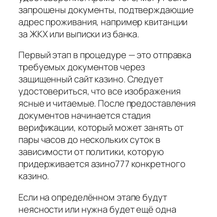
запрошены документы, подтверждающие
адрес проживания, например квитанции
за ЖКХ или выписки из банка.
Первый этап в процедуре — это отправка
требуемых документов через
защищенный сайт казино. Следует
удостовериться, что все изображения
ясные и читаемые. После предоставления
документов начинается стадия
верификации, который может занять от
пары часов до нескольких суток в
зависимости от политики, которую
придерживается азино777 конкретного
казино.
Если на определённом этапе будут
неясности или нужна будет ещё одна