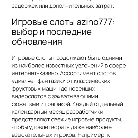
задержек или дополнительных затрат.
Игровые слоты azino777:
выбор и последние
обновления
Игровые слоты продолжают быть одними
из наиболее известных увлечений в сфере
интернет-казино. Ассортимент слотов
удивляет фантазию: от классических
фруктовых машин до новейших
видеослотов с захватывающими
сюжетами и графикой. Каждый отдельный
календарный месяц разработчики
представляют свежие игровые продукты,
чтобы удовлетворить даже наиболее
взыскательных игроков. Например, к