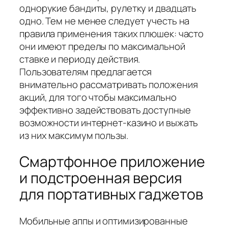
однорукие бандиты, рулетку и двадцать
одно. Тем не менее следует учесть на
правила применения таких плюшек: часто
они имеют пределы по максимальной
ставке и периоду действия.
Пользователям предлагается
внимательно рассматривать положения
акций, для того чтобы максимально
эффективно задействовать доступные
возможности интернет-казино и выжать
из них максимум пользы.
Смартфонное приложение
и подстроенная версия
для портативных гаджетов
Мобильные аппы и оптимизированные