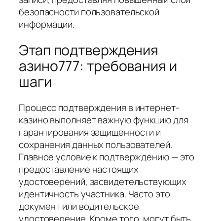
безопасности пользовательской
информации.
Этап подтверждения
азино777: требования и
шаги
Процесс подтверждения в интернет-
казино выполняет важную функцию для
гарантирования защищенности и
сохранения данных пользователей.
Главное условие к подтверждению — это
предоставление настоящих
удостоверений, засвидетельствующих
идентичность участника. Часто это
документ или водительское
удостоверение. Кроме того, могут быть