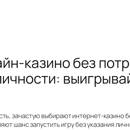
айн-казино без пот
ичности: выигрыва
ть, зачастую выбирают интернет-казино б
ляют шанс запустить игру без указания лич