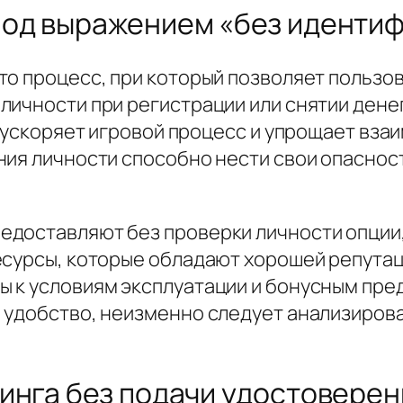
под выражением «без иденти
то процесс, при который позволяет пользо
ичности при регистрации или снятии денег
о ускоряет игровой процесс и упрощает вза
ия личности способно нести свои опасност
доставляют без проверки личности опции,
есурсы, которые обладают хорошей репута
 к условиям эксплуатации и бонусным пре
 удобство, неизменно следует анализиров
инга без подачи удостоверен