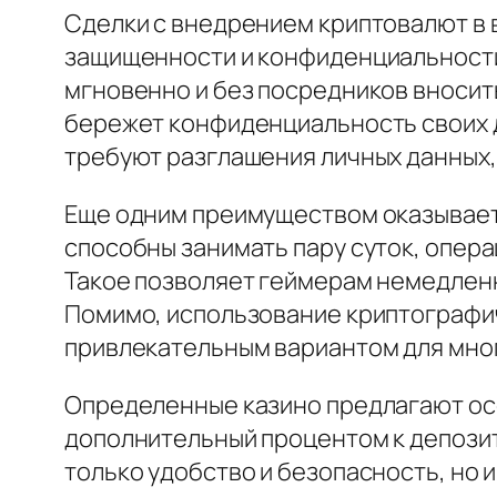
Сделки с внедрением криптовалют в 
защищенности и конфиденциальности.
мгновенно и без посредников вносит
бережет конфиденциальность своих д
требуют разглашения личных данных,
Еще одним преимуществом оказываетс
способны занимать пару суток, опера
Такое позволяет геймерам немедленн
Помимо, использование криптографиче
привлекательным вариантом для мног
Определенные казино предлагают осо
дополнительный процентом к депозит
только удобство и безопасность, но 