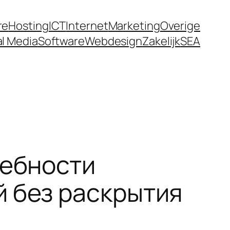
et
deneme bonusu
galabet.gold
betpipoappind
re
Hosting
ICT
Internet
Marketing
Overige
al Media
Software
Webdesign
Zakelijk
SEA
ребности
й без раскрытия