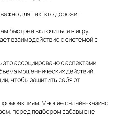
важно для тех, кто дорожит
ам быстрее включиться в игру.
ает взаимодействие с системой с
ь это ассоциировано с аспектами
объема мошеннических действий.
ий, чтобы защитить себя от
 промоакциям. Многие онлайн-казино
зом, перед подбором забавы вне