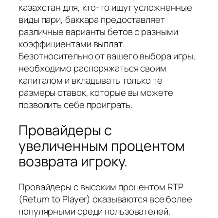
казахстан для, кто-то ищут усложненные
виды пари, баккара предоставляет
различные варианты бетов с разными
коэффициентами выплат.
Безотносительно от вашего выбора игры,
необходимо распоряжаться своим
капиталом и вкладывать только те
размеры ставок, которые вы можете
позволить себе проиграть.
Провайдеры с
увеличенным процентом
возврата игроку.
Провайдеры с высоким процентом RTP
(Return to Player) оказываются все более
популярными среди пользователей,