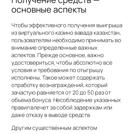
основные аспекты
Чтобы эффективного получения выигрыша
из виртуального казино вавада казахстан,
пользователям необходимо принимать во
внимание определенные важных
аспектов. Прежде основное, важно
удостовериться, чтобы абсолютно все
условия и требования по отыгрышу
исполнены. Такое может содержать
отработку вознаграждений, который
зачастую равняется от 20 до 50 раз от
объема бонуса. Несоблюдение указанных
правил влечет за собой задержкам или
даже отказу в выводе средств.
Другим существенным аспектом