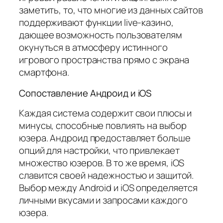
заметить, то, что многие из данных сайтов
поддерживают функции live-казино,
дающее возможность пользователям
окунуться в атмосферу истинного
игрового пространства прямо с экрана
смартфона.
Сопоставление Андроид и iOS
Каждая система содержит свои плюсы и
минусы, способные повлиять на выбор
юзера. Андроид предоставляет больше
опций для настройки, что привлекает
множество юзеров. В то же время, iOS
славится своей надежностью и защитой.
Выбор между Android и iOS определяется
личными вкусами и запросами каждого
юзера.