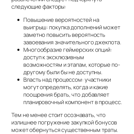
следующие факторы:
Повышение вероятностей на
выигрыш: покупка дополнений может
заметно повысить вероятность
завоевания значительного джекпота.
Многообразие геймерских опций:
доступ к эксклюзивным
возможностям и этапам, которые по-
другому были бы не доступны.
Власть над процессом: участники
могут определять, когда и какие
поощрения брать, что добавляет
планировочный компонент в процесс.
Тем не менее стоит осознавать, что
излишнее погружение закупкой бонусов
может обернуться существенным траты.