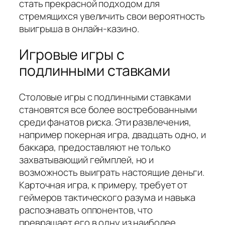
стать прекрасной подходом для
стремящихся увеличить свои вероятность
выигрыша в онлайн-казино.
Игровые игры с
подлинными ставками
Столовые игры с подлинными ставками
становятся все более востребованными
среди фанатов риска. Эти развлечения,
например покерная игра, двадцать одно, и
баккара, предоставляют не только
захватывающий геймплей, но и
возможность выиграть настоящие деньги.
Карточная игра, к примеру, требует от
геймеров тактического разума и навыка
распознавать оппонентов, что
превращает его в одну из наиболее