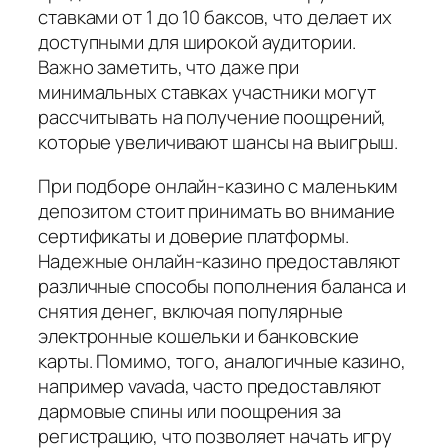
ставками от 1 до 10 баксов, что делает их
доступными для широкой аудитории.
Важно заметить, что даже при
минимальных ставках участники могут
рассчитывать на получение поощрений,
которые увеличивают шансы на выигрыш.
При подборе онлайн-казино с маленьким
депозитом стоит принимать во внимание
сертификаты и доверие платформы.
Надежные онлайн-казино предоставляют
различные способы пополнения баланса и
снятия денег, включая популярные
электронные кошельки и банковские
карты. Помимо, того, аналогичные казино,
например vavada, часто предоставляют
дармовые спины или поощрения за
регистрацию, что позволяет начать игру