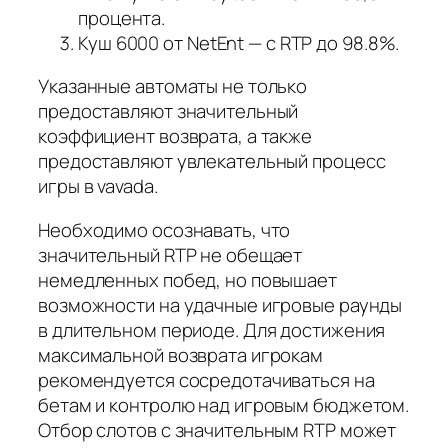
процента.
Куш 6000 от NetEnt — с RTP до 98.8%.
Указанные автоматы не только
предоставляют значительный
коэффициент возврата, а также
предоставляют увлекательный процесс
игры в vavada.
Необходимо осознавать, что
значительный RTP не обещает
немедленных побед, но повышает
возможности на удачные игровые раунды
в длительном периоде. Для достижения
максимальной возврата игрокам
рекомендуется сосредотачиваться на
бетам и контролю над игровым бюджетом.
Отбор слотов с значительным RTP может