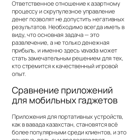
Ответственное отношение к азартному
процессу и скрупулезное управление
денег позволят не допустить негативных
результатов. Необходимо всегда иметь в
виду, что основная задача — это
развлечение, а не только денежная
прибыль, и именно здесь vavada может
стать замечательным решением для тех,
кто стремится к качественный игровой
опыт.
Сравнение приложений
для мобильных гаджетов
Приложения для портативных устройств,
как в вавада казахстан, становятся всё
более популярными среди клиентов, и это
понятно, ведь они предоставляют