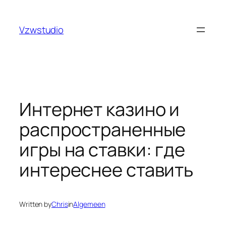
Skip
et güncel adres
royalbet
galabet
jojobet
casino siteleri
p
to
Vzwstudio
content
Интернет казино и
распространенные
игры на ставки: где
интереснее ставить
Written by
Chris
in
Algemeen