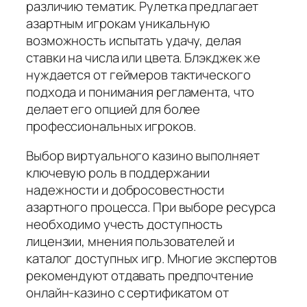
различию тематик. Рулетка предлагает
азартным игрокам уникальную
возможность испытать удачу, делая
ставки на числа или цвета. Блэкджек же
нуждается от геймеров тактического
подхода и понимания регламента, что
делает его опцией для более
профессиональных игроков.
Выбор виртуального казино выполняет
ключевую роль в поддержании
надежности и добросовестности
азартного процесса. При выборе ресурса
необходимо учесть доступность
лицензии, мнения пользователей и
каталог доступных игр. Многие экспертов
рекомендуют отдавать предпочтение
онлайн-казино с сертификатом от