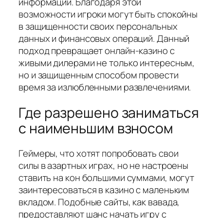
информации. Благодаря этой
возможности игроки могут быть спокойны
в защищенности своих персональных
данных и финансовых операций. Данный
подход превращает онлайн-казино с
живыми дилерами не только интересным,
но и защищенным способом провести
время за излюбленными развлечениями.
Где разрешено заниматься
с наименьшим взносом
Геймеры, что хотят попробовать свои
силы в азартных играх, но не настроены
ставить на кон большими суммами, могут
заинтересоваться в казино с маленьким
вкладом. Подобные сайты, как вавада,
предоставляют шанс начать игру с