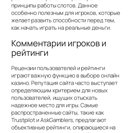
принципы работы слотов. Данное
особенно полезным для игроков, которые
желает развить способности перед тем,
как начать играть на реальные деньги.
Комментарии игроков и
рейтинги
Рецензии пользователей и рейтинги
играют важную функцию в выборе онлайн
казино. Репутация сайта часто выступает
определяющим критерием для новых
пользователей, ищущих отыскать
надежное место для игры. Самые
распространенные сайты, такие как
Trustpilot и AskGamblers, предлагают
объективные рейтинги, опирающиеся на