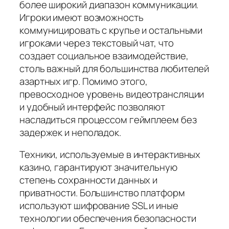
более широкий диапазон коммуникации.
Игроки имеют возможность
коммуницировать с крупье и остальными
игроками через текстовый чат, что
создает социальное взаимодействие,
столь важный для большинства любителей
азартных игр. Помимо этого,
превосходное уровень видеотрансляции
и удобный интерфейс позволяют
насладиться процессом геймплеем без
задержек и неполадок.
Техники, используемые в интерактивных
казино, гарантируют значительную
степень сохранности данных и
приватности. Большинство платформ
используют шифрование SSL и иные
технологии обеспечения безопасности