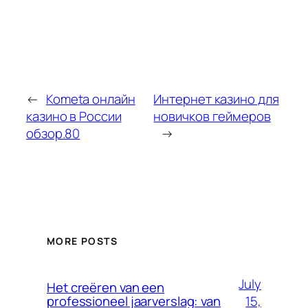
←
Kometa онлайн
Интернет казино для
казино в России
новичков геймеров
обзор.80
→
MORE POSTS
July
Het creëren van een
15,
professioneel jaarverslag: van