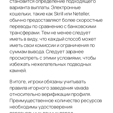
становится определение подходящего
варианта выплаты. Электронные
кошельки, такие как Skrill или Neteller,
обычно предоставляют более скоростные
переводы по сравнению с банковскими
трансферами. Тем не менее следует
иметь в виду, что каждый способ может
иметь свои комиссии и ограничения по
суммам вывода. Следует заранее
просмотреть с этими условиями, чтобы
избежать нежелательных подводных
камней.
В итоге, игроки обязаны учитывать
правила игорного заведения vavada
относительно верификации профиля.
Преимущественное количество ресурсов
необходимы удостоверения
персональных данных перед