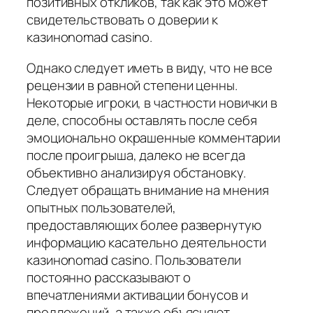
позитивных откликов, так как это может
свидетельствовать о доверии к
казиноnomad casino.
Однако следует иметь в виду, что не все
рецензии в равной степени ценны.
Некоторые игроки, в частности новички в
деле, способны оставлять после себя
эмоционально окрашенные комментарии
после проигрыша, далеко не всегда
объективно анализируя обстановку.
Следует обращать внимание на мнения
опытных пользователей,
предоставляющих более развернутую
информацию касательно деятельности
казиноnomad casino. Пользователи
постоянно рассказывают о
впечатлениями активации бонусов и
предложений, а также объясняют