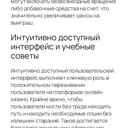
могут включать безвозмездные вращения
либо добавочные средства на счет, что
значительно увеличивает шансы на
выигрыш.
Интуитивно доступный
интерфейс и учебные
советы
Интуитивно доступный пользовательский
интерфейс выполняет ключевую роль в
положительном переживании
пользователя на платформах онлайн
казино. Крайне важно, чтобы
пользователи могли без труда находить
путь и находить необходимые опции без
излишних стараний. Такое достигается
благодаря аккуратному оформлению,