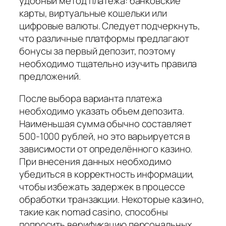
удобный метод платежа: банковские
карты, виртуальные кошельки или
цифровые валюты. Следует подчеркнуть,
что различные платформы предлагают
бонусы за первый депозит, поэтому
необходимо тщательно изучить правила
предложений.
После выбора варианта платежа
необходимо указать объем депозита.
Наименьшая сумма обычно составляет
500-1000 рублей, но это варьируется в
зависимости от определённого казино.
При внесения данных необходимо
убедиться в корректность информации,
чтобы избежать задержек в процессе
обработки транзакции. Некоторые казино,
такие как nomad casino, способны
попросить верификацию персональных