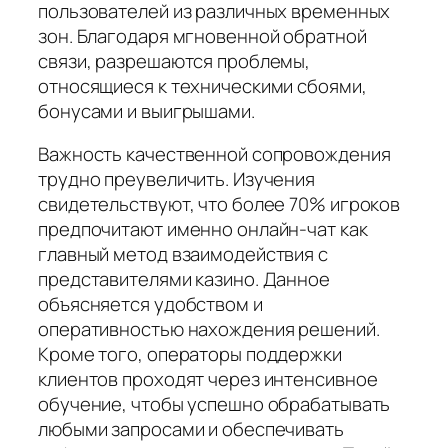
пользователей из различных временных
зон. Благодаря мгновенной обратной
связи, разрешаются проблемы,
относящиеся к техническими сбоями,
бонусами и выигрышами.
Важность качественной сопровождения
трудно преувеличить. Изучения
свидетельствуют, что более 70% игроков
предпочитают именно онлайн-чат как
главный метод взаимодействия с
представителями казино. Данное
объясняется удобством и
оперативностью нахождения решений.
Кроме того, операторы поддержки
клиентов проходят через интенсивное
обучение, чтобы успешно обрабатывать
любыми запросами и обеспечивать