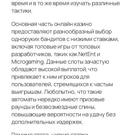
время и в то же время изучать различные
тактики.
Основная часть онлайн казино
предоставляют разнообразный выбор
одноруких бандитов с низкими ставками,
включая топовые игры от топовых
разработчиков, таких как NetEnt и
Microgaming. Данные слоты зачастую
обладают высокой выплатой, что
привлекает к ним игроков для
пользователей, стремящихся к частым
выигрышам. Любопытно, что такие
автоматы нередко имеют призовые
раунды и безвозмездные спины,
повышающие вероятности на удачу без
дополнительных издержек.
Помимо этого, низкие ставки