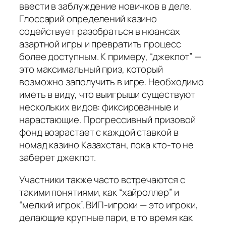
ввести в заблуждение новичков в деле.
Глоссарий определений казино
содействует разобраться в нюансах
азартной игры и превратить процесс
более доступным. К примеру, “джекпот” —
это максимальный приз, который
возможно заполучить в игре. Необходимо
иметь в виду, что выигрыши существуют
нескольких видов: фиксированные и
нарастающие. Прогрессивный призовой
фонд возрастает с каждой ставкой в
номад казино Казахстан, пока кто-то не
заберет джекпот.
Участники также часто встречаются с
такими понятиями, как “хайроллер” и
“мелкий игрок”. ВИП-игроки — это игроки,
делающие крупные пари, в то время как