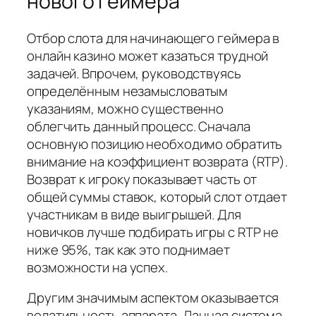
нового геймера
Отбор слота для начинающего геймера в
онлайн казино может казаться трудной
задачей. Впрочем, руководствуясь
определённым незамысловатым
указаниям, можно существенно
облегчить данный процесс. Сначала
основную позицию необходимо обратить
внимание на коэффициент возврата (RTP).
Возврат к игроку показывает часть от
общей суммы ставок, который слот отдает
участникам в виде выигрышей. Для
новичков лучше подбирать игры с RTP не
ниже 95%, так как это поднимает
возможности на успех.
Другим значимым аспектом оказывается
волатильность аппарата. Данная система