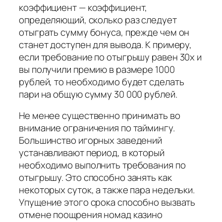
коэффициент — коэффициент,
определяющий, сколько раз следует
отыграть сумму бонуса, прежде чем он
станет доступен для вывода. К примеру,
если требование по отыгрышу равен 30x и
вы получили премию в размере 1000
рублей, то необходимо будет сделать
пари на общую сумму 30 000 рублей.
Не менее существенно принимать во
внимание ограничения по таймингу.
Большинство игорных заведений
устанавливают период, в который
необходимо выполнить требования по
отыгрышу. Это способно занять как
некоторых суток, а также пара недельки.
Упущение этого срока способно вызвать
отмене поощрения номад казино