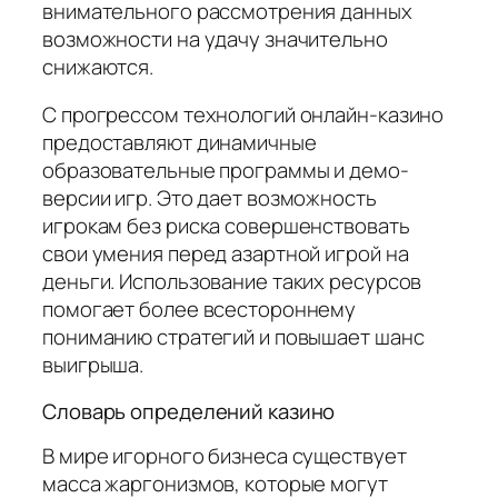
внимательного рассмотрения данных
возможности на удачу значительно
снижаются.
С прогрессом технологий онлайн-казино
предоставляют динамичные
образовательные программы и демо-
версии игр. Это дает возможность
игрокам без риска совершенствовать
свои умения перед азартной игрой на
деньги. Использование таких ресурсов
помогает более всестороннему
пониманию стратегий и повышает шанс
выигрыша.
Словарь определений казино
В мире игорного бизнеса существует
масса жаргонизмов, которые могут