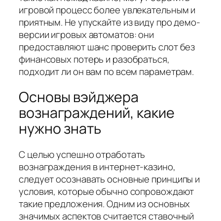
игровой процесс более увлекательным и
приятным. Не упускайте из виду про демо-
версии игровых автоматов: они
предоставляют шанс проверить слот без
финансовых потерь и разобраться,
подходит ли он вам по всем параметрам.
Основы вэйджера
вознаграждений, какие
нужно знать
С целью успешно отработать
вознаграждения в интернет-казино,
следует осознавать основные принципы и
условия, которые обычно сопровождают
такие предложения. Одним из основных
значимых аспектов считается ставочный