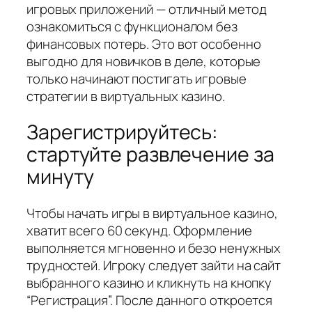
игровых приложений — отличный метод
ознакомиться с функционалом без
финансовых потерь. Это вот особенно
выгодно для новичков в деле, которые
только начинают постигать игровые
стратегии в виртуальных казино.
Зарегистрируйтесь:
стартуйте развлечение за
минуту
Чтобы начать игры в виртуальное казино,
хватит всего 60 секунд. Оформление
выполняется мгновенно и безо ненужных
трудностей. Игроку следует зайти на сайт
выбранного казино и кликнуть на кнопку
“Регистрация”. После данного откроется