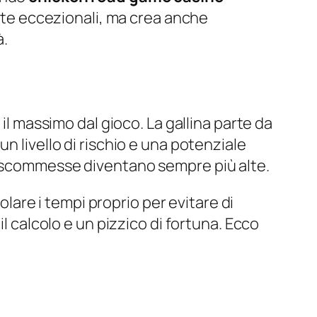
cite eccezionali, ma crea anche
à.
l massimo dal gioco. La gallina parte da
n livello di rischio e una potenziale
le scommesse diventano sempre più alte.
are i tempi proprio per evitare di
l calcolo e un pizzico di fortuna. Ecco