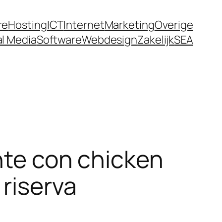
eme bonusu
galabet.gold
betpipoappindir.co
re
Hosting
ICT
Internet
Marketing
Overige
al Media
Software
Webdesign
Zakelijk
SEA
ente con chicken
 riserva