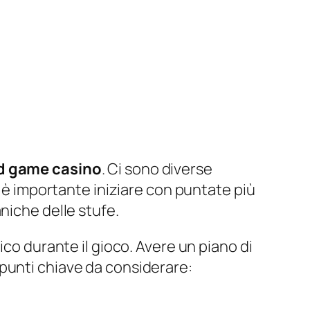
d game casino
. Ci sono diverse
, è importante iniziare con puntate più
niche delle stufe.
ico durante il gioco. Avere un piano di
punti chiave da considerare: