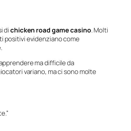
i di
chicken road game casino
. Molti
i positivi evidenziano come
.
apprendere ma difficile da
iocatori variano, ma ci sono molte
e.”