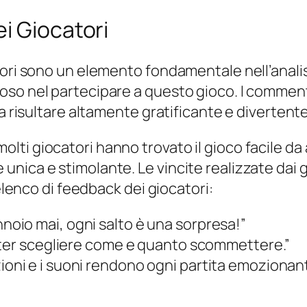
i Giocatori
tori sono un elemento fondamentale nell’analis
oso nel partecipare a questo gioco. I comment
a risultare altamente gratificante e divertente
ti giocatori hanno trovato il gioco facile da 
nica e stimolante. Le vincite realizzate dai g
 elenco di feedback dei giocatori:
nnoio mai, ogni salto è una sorpresa!”
oter scegliere come e quanto scommettere.”
zioni e i suoni rendono ogni partita emozionant