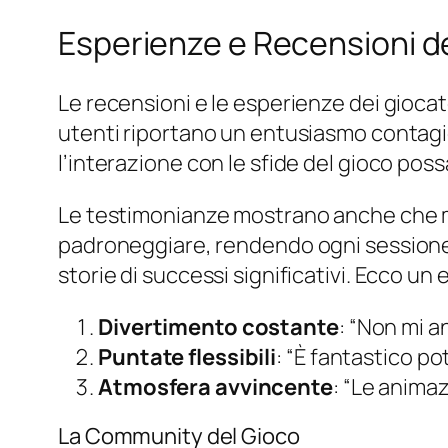
Esperienze e Recensioni de
Le recensioni e le esperienze dei gioca
utenti riportano un entusiasmo contagi
l’interazione con le sfide del gioco poss
Le testimonianze mostrano anche che mol
padroneggiare, rendendo ogni sessione u
storie di successi significativi. Ecco un
Divertimento costante
: “Non mi a
Puntate flessibili
: “È fantastico p
Atmosfera avvincente
: “Le anima
La Community del Gioco