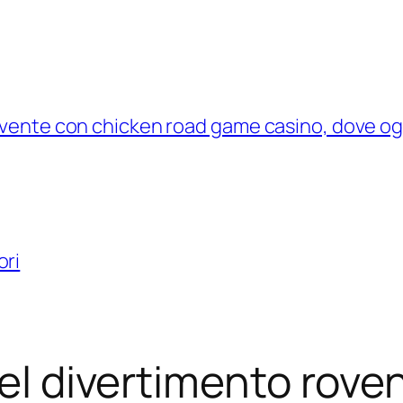
ovente con chicken road game casino, dove ogni 
ori
del divertimento rov