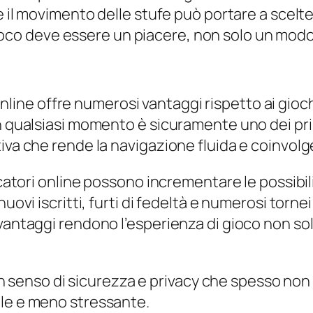
e il movimento delle stufe può portare a scelte
 gioco deve essere un piacere, non solo un mo
nline offre numerosi vantaggi rispetto ai gioch
 qualsiasi momento è sicuramente uno dei princi
iva che rende la navigazione fluida e coinvolg
ocatori online possono incrementare le possibili
 nuovi iscritti, furti di fedeltà e numerosi t
 vantaggi rendono l’esperienza di gioco non so
 un senso di sicurezza e privacy che spesso non 
ole e meno stressante.