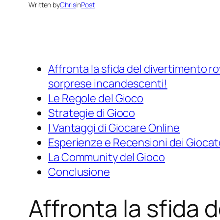
Written by
Chris
in
Post
Affronta la sfida del divertimento r
sorprese incandescenti!
Le Regole del Gioco
Strategie di Gioco
I Vantaggi di Giocare Online
Esperienze e Recensioni dei Giocat
La Community del Gioco
Conclusione
Affronta la sfida 