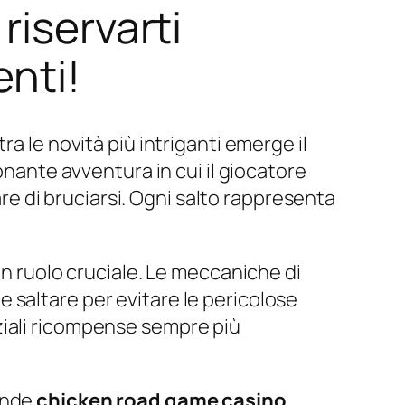
riservarti
enti!
a le novità più intriganti emerge il
ante avventura in cui il giocatore
are di bruciarsi. Ogni salto rappresenta
un ruolo cruciale. Le meccaniche di
 saltare per evitare le pericolose
ziali ricompense sempre più
ende
chicken road game casino