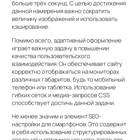
больше трёх секунд. С целью достижения
данной намерения важно сократить
величину изображений и использовать
кэширование.
Помимо всего, адаптивный оформление
играет важную задачу в повышении
качества пользовательского
взаимодействия. Он обеспечивает сайту
корректно отображаться на мониторах
различных габаритов, будь то мобильный
телефон или таблетка. Использование
гибких сеток и медиа-запросов CSS
способствует достичь данной задачи.
Не менее значим и элемент SEO-
настройки для смартфонов. Это содержит
в себя использование структурированных
сведений и оптимизацию мета-тэгов для