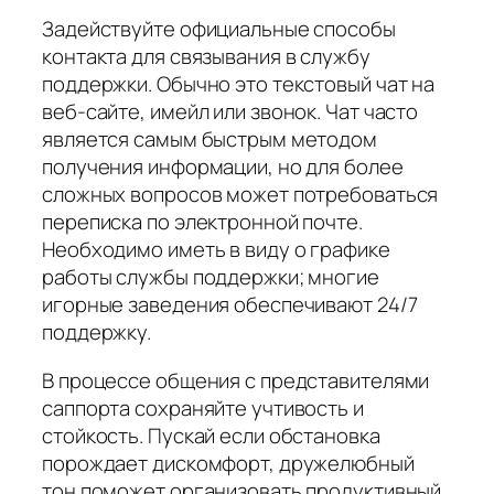
Задействуйте официальные способы
контакта для связывания в службу
поддержки. Обычно это текстовый чат на
веб-сайте, имейл или звонок. Чат часто
является самым быстрым методом
получения информации, но для более
сложных вопросов может потребоваться
переписка по электронной почте.
Необходимо иметь в виду о графике
работы службы поддержки; многие
игорные заведения обеспечивают 24/7
поддержку.
В процессе общения с представителями
саппорта сохраняйте учтивость и
стойкость. Пускай если обстановка
порождает дискомфорт, дружелюбный
тон поможет организовать продуктивный