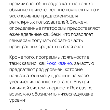
премии способны содержать не только
обычные приветственные комплекты, но и
эксклюзивные предложения для
регулярных пользователей. Скажем,
определенные платформы предоставляют
еженедельные кэшбеки, что позволяет
геймерам получать обратно часть
проигранных средств на свой счет.
Кроме того, программы лояльности в
таких казино, как
Рокс казино
, зачастую
предлагают ряд уровней, которые
пользователи могут достичь по мере
увеличения навыков и ставок. Внутри
типичной системы верности Rox casino
возможно обозначить нижеследующие
уровни: