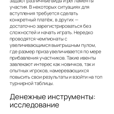
задают различные виды и регламенты
участия. В некоторых ситуациях для
вступления требуется сделать
конкретный платёж, в других —
достаточно зарегистрироваться без
сложностей и начать играть. Нередко
проводятся чемпионаты с
увеличивающимся выигрышным пулом,
где размер приза увеличивается по мере
прибавления участников. Такие ивенты
завлекают интерес как новичков, так и
опытных игроков, намеревающихся
повысить свои результаты и взойти на топ
турнирной таблицы.
Денежные инструменты:
исследование