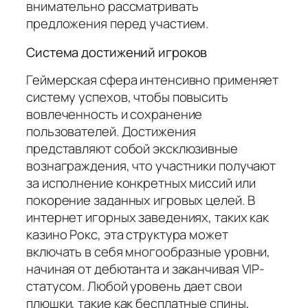
внимательно рассматривать
предложения перед участием.
Система достижений игроков
Геймерская сфера интенсивно применяет
систему успехов, чтобы повысить
вовлеченность и сохранение
пользователей. Достижения
представляют собой эксклюзивные
вознаграждения, что участники получают
за исполнение конкретных миссий или
покорение заданных игровых целей. В
интернет игорных заведениях, таких как
казино Рокс, эта структура может
включать в себя многообразные уровни,
начиная от дебютанта и заканчивая VIP-
статусом. Любой уровень дает свои
плюшки, такие как бесплатные спины,