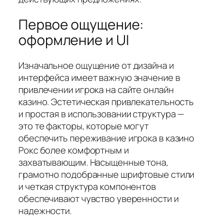
Первое ощущение:
оформление и UI
Изначальное ощущение от дизайна и
интерфейса имеет важную значение в
привлечении игрока на сайте онлайн
казино. Эстетическая привлекательность
и простая в использовании структура —
это те факторы, которые могут
обеспечить переживание игрока в казино
Рокс более комфортным и
захватывающим. Насыщенные тона,
грамотно подобранные шрифтовые стили
и четкая структура компонентов
обеспечивают чувство уверенности и
надежности.