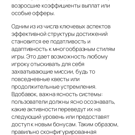
возросшие коэффициенты выплат или
особые офферы.
Одним из из числа ключевых аспектов
эффективной структуры достижений
становится ее податливость и
адаптивность к многообразным стилям
игры. Это дает возможность любому
игроку отыскивать для себя
захватывающие миссии, будь то
повседневные квесты или
продолжительные устремления.
Вдобавок, важна ясность системы:
пользователи должны ясно осознавать,
какие активности переведут их на
следующий уровень или предоставят
доступ к новым бонусам. Таким образом,
правильно сконфигурированная