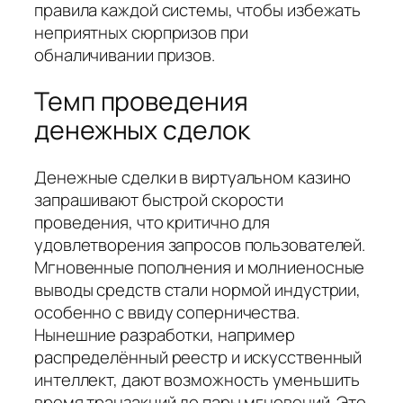
правила каждой системы, чтобы избежать
неприятных сюрпризов при
обналичивании призов.
Темп проведения
денежных сделок
Денежные сделки в виртуальном казино
запрашивают быстрой скорости
проведения, что критично для
удовлетворения запросов пользователей.
Мгновенные пополнения и молниеносные
выводы средств стали нормой индустрии,
особенно с ввиду соперничества.
Нынешние разработки, например
распределённый реестр и искусственный
интеллект, дают возможность уменьшить
время транзакций до пары мгновений. Это