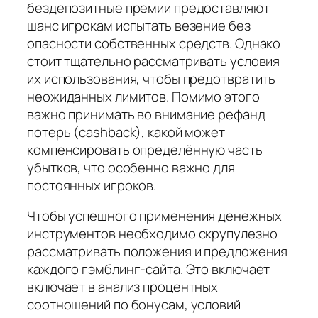
бездепозитные премии предоставляют
шанс игрокам испытать везение без
опасности собственных средств. Однако
стоит тщательно рассматривать условия
их использования, чтобы предотвратить
неожиданных лимитов. Помимо этого
важно принимать во внимание рефанд
потерь (cashback), какой может
компенсировать определённую часть
убытков, что особенно важно для
постоянных игроков.
Чтобы успешного применения денежных
инструментов необходимо скрупулезно
рассматривать положения и предложения
каждого гэмблинг-сайта. Это включает
включает в анализ процентных
соотношений по бонусам, условий