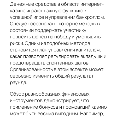
Денежные средства в области интернет-
казино играют важную функцию в
успешной игре и управлении банкроллом.
Следует осознавать, которые методы в
состоянии поддержать участнику
повысить шансы на победу и уменьшить
риски. Одним из подобных методов
становится план управления капиталом,
какая позволяет регулировать вкладыши и
предотвращать спонтанных шагов.
Организованность в этом аспекте может
серьезно изменить общий результат
раунда.
Обзор разнообразных финансовых
инструментов демонстрирует, что
применение бонусов и промоакций казино
может быть весьма выгодным. Например,