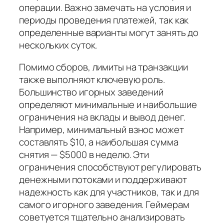
операции. Важно замечать на условия и
периоды проведения платежей, так как
определенные варианты могут занять до
нескольких суток.
Помимо сборов, лимиты на транзакции
также выполняют ключевую роль.
Большинство игорных заведений
определяют минимальные и наибольшие
ограничения на вклады и вывод денег.
Например, минимальный взнос может
составлять $10, а наибольшая сумма
снятия — $5000 в неделю. Эти
ограничения способствуют регулировать
денежными потоками и поддерживают
надежность как для участников, так и для
самого игорного заведения. Геймерам
советуется тщательно анализировать