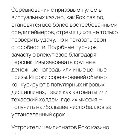
Соревнования с призовым пулом в
виртуальных казино, как Rox casino,
становятся все более востребованными
среди геймеров, стремящихся не только
проверить удачу, но и показать свои
способности. Подобные турниры
зачастую влекут взор благодаря
перспективы завоевать крупные
денежные награды или иные ценные
призы. Игроки соревнований обычно
конкурируют в популярных игровых
дисциплинах, таких как автоматы или
техасский холдем, где их миссия —
получить наибольшее число баллов за
установленный срок.
Устроители чемпионатов Рокс казино