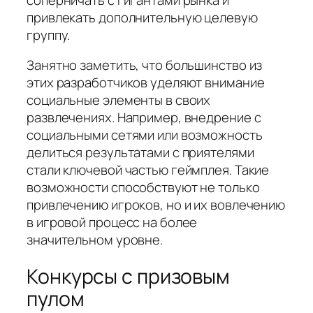
привлекать дополнительную целевую
группу.
Занятно заметить, что большинство из
этих разработчиков уделяют внимание
социальные элементы в своих
развлечениях. Например, внедрение с
социальными сетями или возможность
делиться результатами с приятелями
стали ключевой частью геймплея. Такие
возможности способствуют не только
привлечению игроков, но и их вовлечению
в игровой процесс на более
значительном уровне.
Конкурсы с призовым
пулом