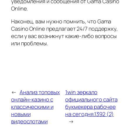
уведомления и сообщения от Gama Casino
Online.
Наконец, вам нужно помнить, что Gama
Casino Online предлагает 24/7 поддержку,
если у вас возникнут какие-либо вопросы
или проблемы.
←
Анализ топовых
1win зеркало
онлайн-казино с
официального сайта
классическими и
букмекера рабочее
новыми
на сегодня.1392 (2)
видеослотами
→