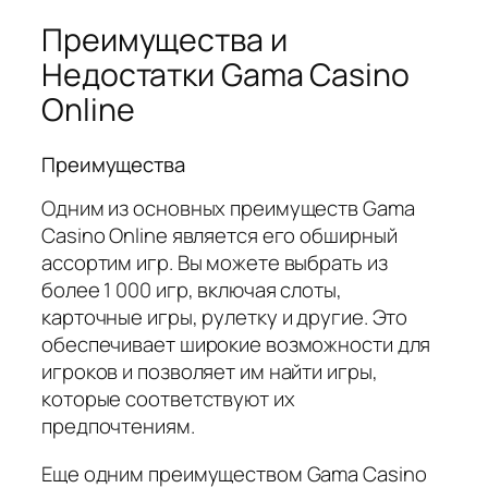
Преимущества и
Недостатки Gama Casino
Online
Преимущества
Одним из основных преимуществ Gama
Casino Online является его обширный
ассортим игр. Вы можете выбрать из
более 1 000 игр, включая слоты,
карточные игры, рулетку и другие. Это
обеспечивает широкие возможности для
игроков и позволяет им найти игры,
которые соответствуют их
предпочтениям.
Еще одним преимуществом Gama Casino