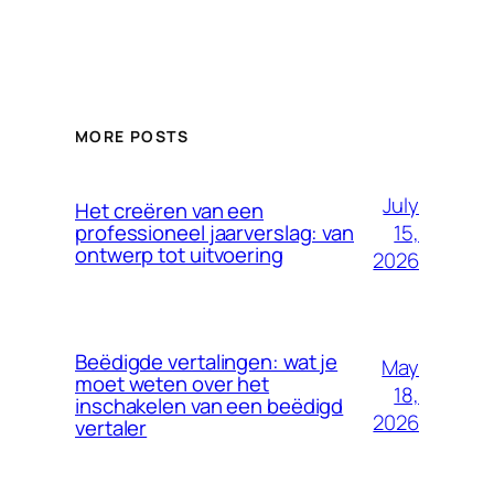
MORE POSTS
July
Het creëren van een
15,
professioneel jaarverslag: van
ontwerp tot uitvoering
2026
Beëdigde vertalingen: wat je
May
moet weten over het
18,
inschakelen van een beëdigd
2026
vertaler