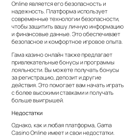
Online является его безопасность и
надежность. Платформа использует
современные технологии безопасности,
чтобы защитить вашу личную информацию
и финансовые данные. Это обеспечивает
безопасное и комфортное игровое опыта.
Гама казино онлайн также предлагает
привлекательные бонусы и программы
лояльности. Вы можете получать бонусы
за регистрацию, депозит и другие
действия. Это помогает вам начать играть
с более высокими ставками и получать
больше выигрышей.
Недостатки
Однако, как и любая платформа, Gama
Casino Online имеет и свои недостатки.