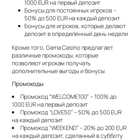
1000 EUR на первый депозит
Бонусы для постоянных игроков –
50% до 500 EUR на каждый депозит
Бонусы для игроков, которые делают
депозит в определенный день недели
Кроме того, Gama Casino предлагает
различные промокоды, которые
позволяют игрокам получать
дополнительные выгоды и бонусы.
Промокоды
Промокод “WELCOME100” – 100% до
1000 EUR на первый депозит
Промокод “LOVE50” – 50% до 500 EUR
на каждый депозит
Промокод “WEEKEND” – 20% до 200 EUR
на каждый депозит, сделанный в субботу