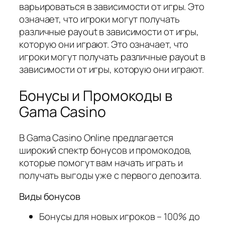
варьироваться в зависимости от игры. Это
означает, что игроки могут получать
различные payout в зависимости от игры,
которую они играют. Это означает, что
игроки могут получать различные payout в
зависимости от игры, которую они играют.
Бонусы и Промокоды в
Gama Casino
В Gama Casino Online предлагается
широкий спектр бонусов и промокодов,
которые помогут вам начать играть и
получать выгоды уже с первого депозита.
Виды бонусов
Бонусы для новых игроков – 100% до