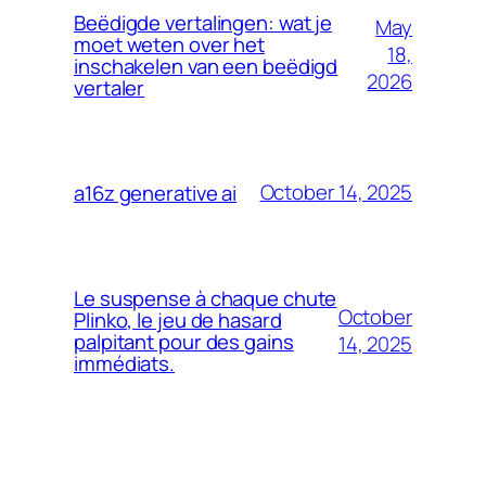
Beëdigde vertalingen: wat je
May
moet weten over het
18,
inschakelen van een beëdigd
2026
vertaler
October 14, 2025
a16z generative ai
Le suspense à chaque chute
October
Plinko, le jeu de hasard
palpitant pour des gains
14, 2025
immédiats.