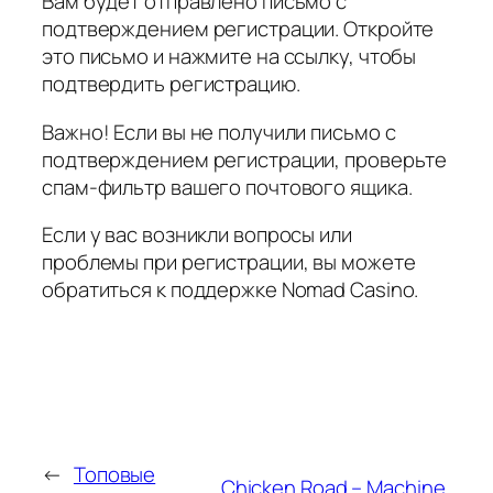
Вам будет отправлено письмо с
подтверждением регистрации. Откройте
это письмо и нажмите на ссылку, чтобы
подтвердить регистрацию.
Важно! Если вы не получили письмо с
подтверждением регистрации, проверьте
спам-фильтр вашего почтового ящика.
Если у вас возникли вопросы или
проблемы при регистрации, вы можете
обратиться к поддержке Nomad Casino.
←
Топовые
Chicken Road – Machine