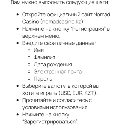
Вам нужно выполнить следующие шаги:
Откройте официальный сайт Nomad
Casino (nomadcasino.kz).
Нажмите на кнопку “Регистрация” в
верхнем меню.
Введите свои личные данные:
Имя
Фамилия
Дата рождения
Электронная почта
Пароль
Выберите валюту, в которой вы
хотите играть (USD, EUR, KZT).
Прочитайте и согласитесь с
условиями использования.
Нажмите на кнопку
“Зарегистрироваться”.