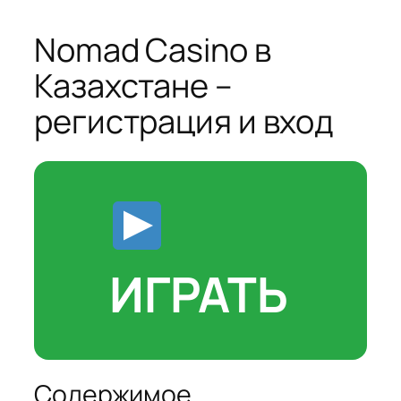
Nomad Casino в
Казахстане –
регистрация и вход
ИГРАТЬ
Содержимое