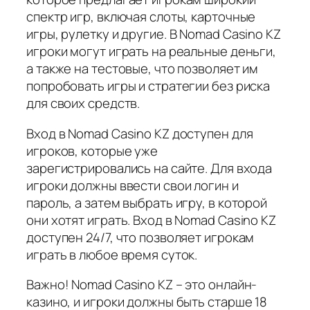
спектр игр, включая слоты, карточные
игры, рулетку и другие. В Nomad Casino KZ
игроки могут играть на реальные деньги,
а также на тестовые, что позволяет им
попробовать игры и стратегии без риска
для своих средств.
Вход в Nomad Casino KZ доступен для
игроков, которые уже
зарегистрировались на сайте. Для входа
игроки должны ввести свои логин и
пароль, а затем выбрать игру, в которой
они хотят играть. Вход в Nomad Casino KZ
доступен 24/7, что позволяет игрокам
играть в любое время суток.
Важно! Nomad Casino KZ – это онлайн-
казино, и игроки должны быть старше 18