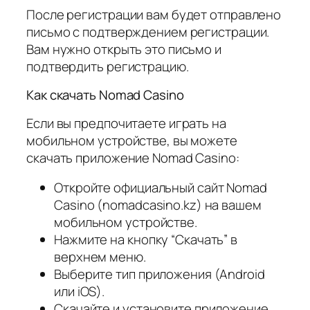
После регистрации вам будет отправлено
письмо с подтверждением регистрации.
Вам нужно открыть это письмо и
подтвердить регистрацию.
Как скачать Nomad Casino
Если вы предпочитаете играть на
мобильном устройстве, вы можете
скачать приложение Nomad Casino:
Откройте официальный сайт Nomad
Casino (nomadcasino.kz) на вашем
мобильном устройстве.
Нажмите на кнопку “Скачать” в
верхнем меню.
Выберите тип приложения (Android
или iOS).
Скачайте и установите приложение.