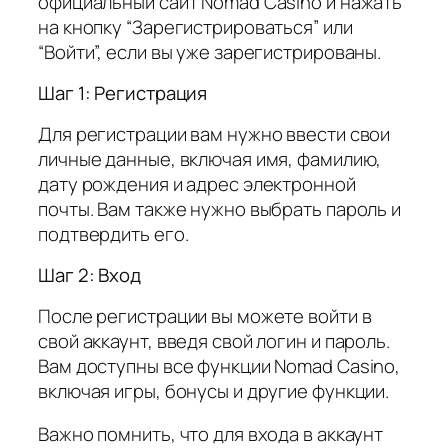
официальный сайт Nomad Casino и нажать
на кнопку “Зарегистрироваться” или
“Войти”, если вы уже зарегистрированы.
Шаг 1: Регистрация
Для регистрации вам нужно ввести свои
личные данные, включая имя, фамилию,
дату рождения и адрес электронной
почты. Вам также нужно выбрать пароль и
подтвердить его.
Шаг 2: Вход
После регистрации вы можете войти в
свой аккаунт, введя свой логин и пароль.
Вам доступны все функции Nomad Casino,
включая игры, бонусы и другие функции.
Важно помнить, что для входа в аккаунт