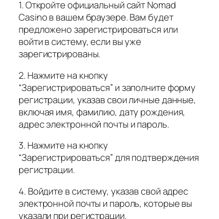
1. Откройте официальный сайт Nomad
Casino в вашем браузере. Вам будет
предложено зарегистрироваться или
войти в систему, если вы уже
зарегистрированы.
2. Нажмите на кнопку
“Зарегистрироваться” и заполните форму
регистрации, указав свои личные данные,
включая имя, фамилию, дату рождения,
адрес электронной почты и пароль.
3. Нажмите на кнопку
“Зарегистрироваться” для подтверждения
регистрации.
4. Войдите в систему, указав свой адрес
электронной почты и пароль, которые вы
указали при регистрации.