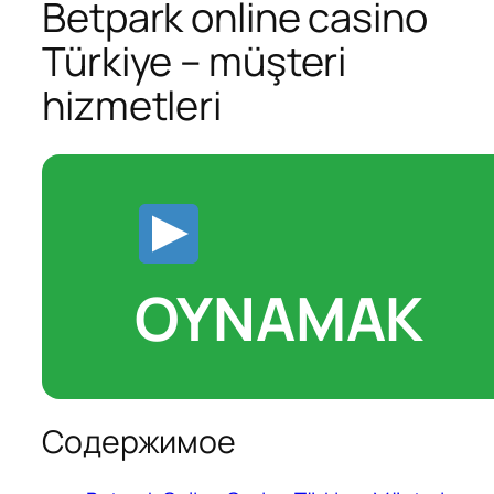
Betpark online casino
Türkiye – müşteri
hizmetleri
OYNAMAK
Содержимое