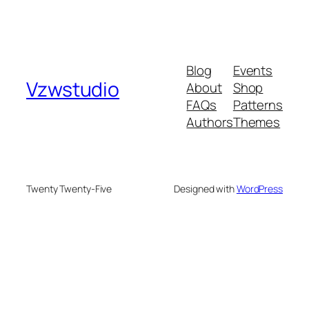
Blog
Events
Vzwstudio
About
Shop
FAQs
Patterns
Authors
Themes
Twenty Twenty-Five
Designed with
WordPress