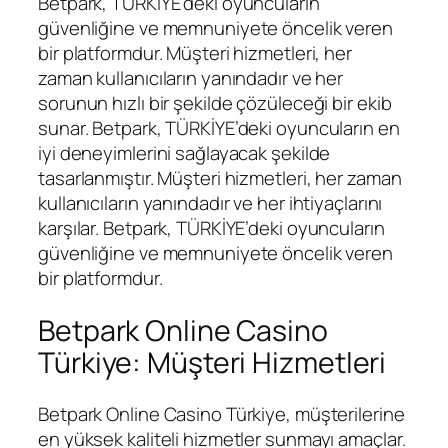
Betpark, TÜRKİYE’deki oyuncuların
güvenliğine ve memnuniyete öncelik veren
bir platformdur. Müşteri hizmetleri, her
zaman kullanıcıların yanındadır ve her
sorunun hızlı bir şekilde çözüleceği bir ekib
sunar. Betpark, TÜRKİYE’deki oyuncuların en
iyi deneyimlerini sağlayacak şekilde
tasarlanmıştır. Müşteri hizmetleri, her zaman
kullanıcıların yanındadır ve her ihtiyaçlarını
karşılar. Betpark, TÜRKİYE’deki oyuncuların
güvenliğine ve memnuniyete öncelik veren
bir platformdur.
Betpark Online Casino
Türkiye: Müşteri Hizmetleri
Betpark Online Casino Türkiye, müşterilerine
en yüksek kaliteli hizmetler sunmayı amaçlar.