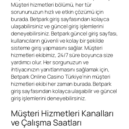
Müşteri hizmetleri bölümü, her tür
sorununuzun hızlı ve etkin çözümü için
burada. Betpark giriş sayfasından kolayca
ulaşabilirsiniz ve güncel giriş işlemlerini
deneyebilirsiniz. Betpark güncel giriş sayfası,
kullanıcıların güvenli ve kolay bir şekilde
sisteme giriş yapmasını sağlar. Müşteri
hizmetleri ekibimiz, 24/7 süre boyunca size
yardımcı olur. Her sorgunuzun ve
ihtiyacınızın yanıtlanmasını sağlamak için,
Betpark Online Casino Türkiye’nin müşteri
hizmetleri ekibi her zaman burada. Betpark
giriş sayfasından kolayca ulaşabilir ve güncel
giriş işlemlerini deneyebilirsiniz.
Müşteri Hizmetleri Kanalları
ve Çalışma Saatları