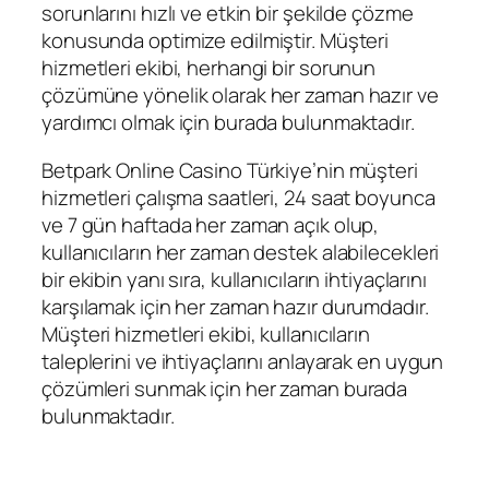
sorunlarını hızlı ve etkin bir şekilde çözme
konusunda optimize edilmiştir. Müşteri
hizmetleri ekibi, herhangi bir sorunun
çözümüne yönelik olarak her zaman hazır ve
yardımcı olmak için burada bulunmaktadır.
Betpark Online Casino Türkiye’nin müşteri
hizmetleri çalışma saatleri, 24 saat boyunca
ve 7 gün haftada her zaman açık olup,
kullanıcıların her zaman destek alabilecekleri
bir ekibin yanı sıra, kullanıcıların ihtiyaçlarını
karşılamak için her zaman hazır durumdadır.
Müşteri hizmetleri ekibi, kullanıcıların
taleplerini ve ihtiyaçlarını anlayarak en uygun
çözümleri sunmak için her zaman burada
bulunmaktadır.