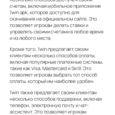
счетам, включая мобильное приложение
1win apk, которое доступно для
скачивания на официальном сайте. Это
позволяет игрокам делать ставки и
управлять своими счетами в любое время
и из любого места.
Кроме того, 1win предлагает своим
клиентам несколько способов оплаты,
включая популярные платежные системы,
такие как Visa, Mastercard и Skrill. Это
позволяет игрокам выбрать тот способ
оплаты, который им наиболее удобен.
1win также предлагает своим клиентам
несколько способов поддержки, включая
телефон, электронную почту и чат-
ассистент. Это позволяет игрокам