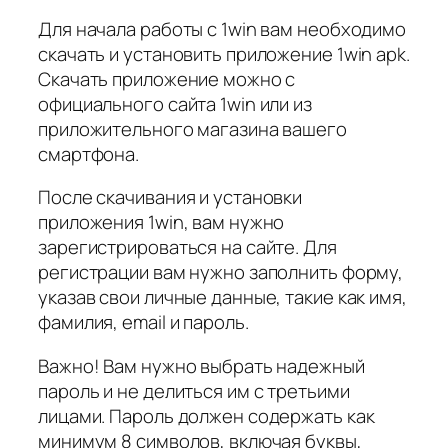
Для начала работы с 1win вам необходимо
скачать и установить приложение 1win apk.
Скачать приложение можно с
официального сайта 1win или из
приложительного магазина вашего
смартфона.
После скачивания и установки
приложения 1win, вам нужно
зарегистрироваться на сайте. Для
регистрации вам нужно заполнить форму,
указав свои личные данные, такие как имя,
фамилия, email и пароль.
Важно! Вам нужно выбрать надежный
пароль и не делиться им с третьими
лицами. Пароль должен содержать как
минимум 8 символов, включая буквы,