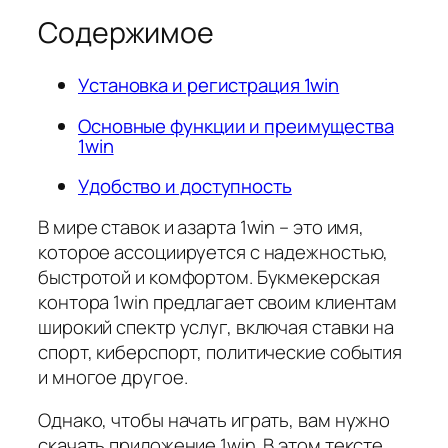
Содержимое
Установка и регистрация 1win
Основные функции и преимущества
1win
Удобство и доступность
В мире ставок и азарта 1win – это имя,
которое ассоциируется с надежностью,
быстротой и комфортом. Букмекерская
контора 1win предлагает своим клиентам
широкий спектр услуг, включая ставки на
спорт, киберспорт, политические события
и многое другое.
Однако, чтобы начать играть, вам нужно
скачать приложение 1win. В этом тексте