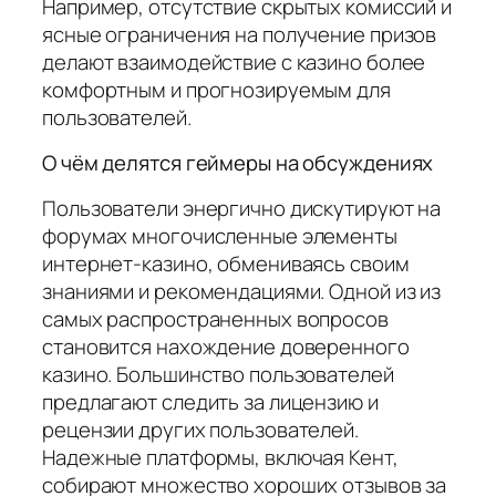
Например, отсутствие скрытых комиссий и
ясные ограничения на получение призов
делают взаимодействие с казино более
комфортным и прогнозируемым для
пользователей.
О чём делятся геймеры на обсуждениях
Пользователи энергично дискутируют на
форумах многочисленные элементы
интернет-казино, обмениваясь своим
знаниями и рекомендациями. Одной из из
самых распространенных вопросов
становится нахождение доверенного
казино. Большинство пользователей
предлагают следить за лицензию и
рецензии других пользователей.
Надежные платформы, включая Кент,
собирают множество хороших отзывов за