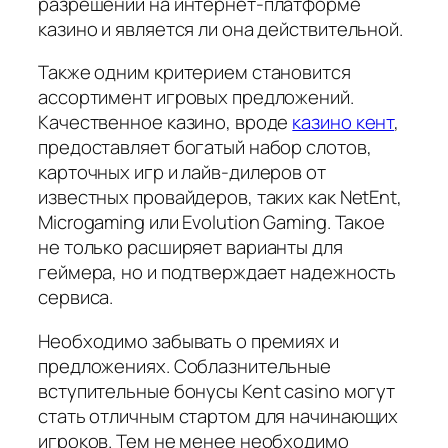
разрешении на интернет-платформе
казино и является ли она действительной.
Также одним критерием становится
ассортимент игровых предложений.
Качественное казино, вроде
казино кент
,
предоставляет богатый набор слотов,
карточных игр и лайв-дилеров от
известных провайдеров, таких как NetEnt,
Microgaming или Evolution Gaming. Такое
не только расширяет варианты для
геймера, но и подтверждает надежность
сервиса.
Необходимо забывать о премиях и
предложениях. Соблазнительные
вступительные бонусы Kent casino могут
стать отличным стартом для начинающих
игроков. Тем не менее необходимо