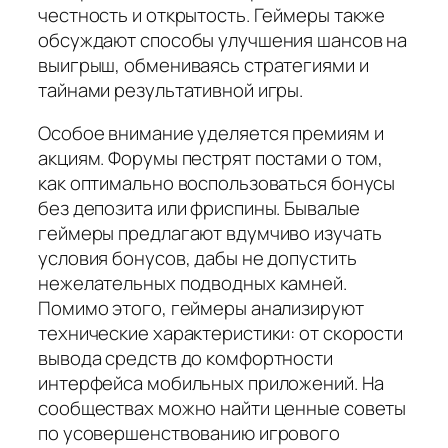
честность и открытость. Геймеры также
обсуждают способы улучшения шансов на
выигрыш, обмениваясь стратегиями и
тайнами результативной игры.
Особое внимание уделяется премиям и
акциям. Форумы пестрят постами о том,
как оптимально воспользоваться бонусы
без депозита или фриспины. Бывалые
геймеры предлагают вдумчиво изучать
условия бонусов, дабы не допустить
нежелательных подводных камней.
Помимо этого, геймеры анализируют
технические характеристики: от скорости
вывода средств до комфортности
интерфейса мобильных приложений. На
сообществах можно найти ценные советы
по усовершенствованию игрового