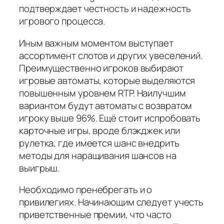
подтверждает честность и надежность
игрового процесса.
Иным важным моментом выступает
ассортимент слотов и других увеселений.
Преимущественно игроков выбирают
игровые автоматы, которые выделяются
повышенным уровнем RTP. Наилучшим
вариантом будут автоматы с возвратом
игроку выше 96%. Ещё стоит испробовать
карточные игры, вроде блэкджек или
рулетка, где имеется шанс внедрить
методы для наращивания шансов на
выигрыш.
Необходимо пренебрегать и о
привилегиях. Начинающим следует учесть
приветственные премии, что часто