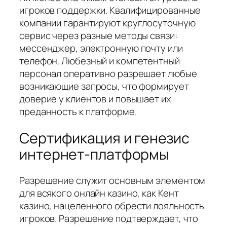
игроков поддержки. Квалифицированные
компании гарантируют круглосуточную
сервис через разные методы связи:
мессенджер, электронную почту или
телефон. Любезный и компетентный
персонал оперативно разрешает любые
возникающие запросы, что формирует
доверие у клиентов и повышает их
преданность к платформе.
Сертификация и генезис
интернет-платформы
Разрешение служит основным элементом
для всякого онлайн казино, как Кент
казино, нацеленного обрести лояльность
игроков. Разрешение подтверждает, что