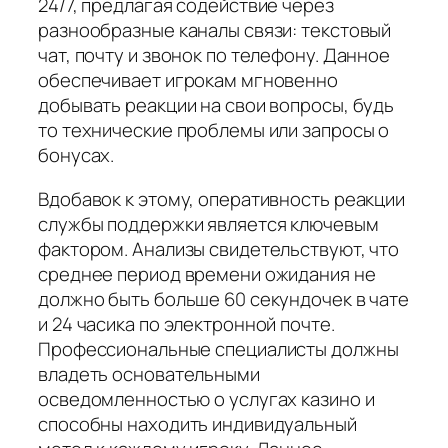
24/7, предлагая содействие через
разнообразные каналы связи: текстовый
чат, почту и звонок по телефону. Данное
обеспечивает игрокам мгновенно
добывать реакции на свои вопросы, будь
то технические проблемы или запросы о
бонусах.
Вдобавок к этому, оперативность реакции
службы поддержки является ключевым
фактором. Анализы свидетельствуют, что
среднее период времени ожидания не
должно быть больше 60 секундочек в чате
и 24 часика по электронной почте.
Профессиональные специалисты должны
владеть основательными
осведомленностью о услугах казино и
способны находить индивидуальный