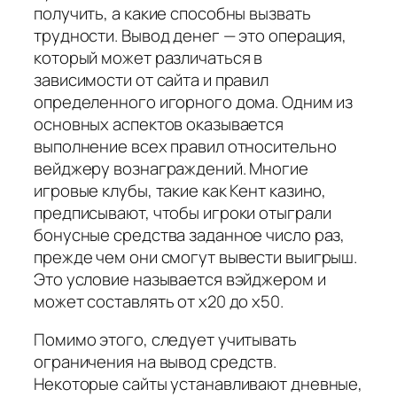
получить, а какие способны вызвать
трудности. Вывод денег — это операция,
который может различаться в
зависимости от сайта и правил
определенного игорного дома. Одним из
основных аспектов оказывается
выполнение всех правил относительно
вейджеру вознаграждений. Многие
игровые клубы, такие как Кент казино,
предписывают, чтобы игроки отыграли
бонусные средства заданное число раз,
прежде чем они смогут вывести выигрыш.
Это условие называется вэйджером и
может составлять от x20 до x50.
Помимо этого, следует учитывать
ограничения на вывод средств.
Некоторые сайты устанавливают дневные,