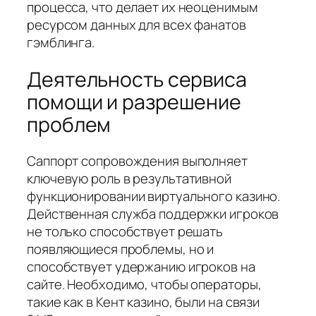
процесса, что делает их неоценимым
ресурсом данных для всех фанатов
гэмблинга.
Деятельность сервиса
помощи и разрешение
проблем
Саппорт сопровождения выполняет
ключевую роль в результативной
функционировании виртуального казино.
Действенная служба поддержки игроков
не только способствует решать
появляющиеся проблемы, но и
способствует удержанию игроков на
сайте. Необходимо, чтобы операторы,
такие как в Кент казино, были на связи