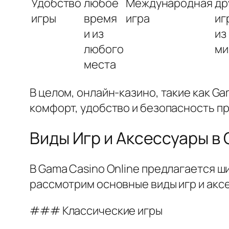
Удобство
любое
Международная
др
игры
время
игра
иг
и из
из
любого
ми
места
В целом, онлайн-казино, такие как G
комфорт, удобство и безопасность пр
Виды Игр и Аксессуары в 
В Gama Casino Online предлагается ши
рассмотрим основные виды игр и акс
### Классические игры