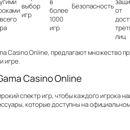
угими
в
защ
выбор
Безопасность
роками
более
от
игр
 всего
1000
дост
ра
игр
трет
лиц
ama Casino Online, предлагают множество 
и игре.
Gama Casino Online
рокий спектр игр, чтобы каждого игрока на
ессуары, которые доступны на официальном