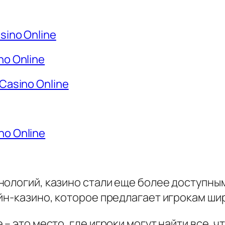
sino Online
o Online
Casino Online
o Online
нологий, казино стали еще более доступным
н-казино, которое предлагает игрокам широ
– это место, где игроки могут найти все, 