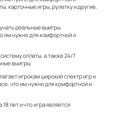
ы, карточные игры, рулетку и другие,
лучать реальные выигры.
что им нужно для комфортной и
систему оплаты, а также 24/7
ьные выигры.
лагает игрокам широкий спектр игр и
 все, что им нужно для комфортной и
18 лет и что игра является