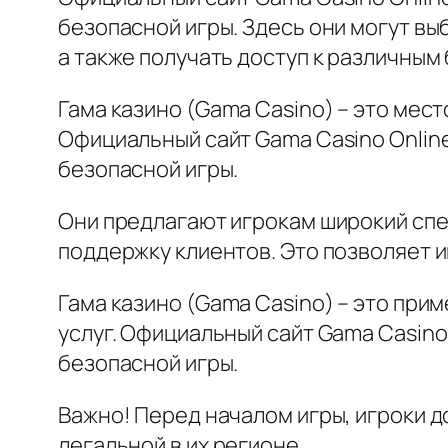
безопасной игры. Здесь они могут выб
а также получать доступ к различным 
Гама казино (Gama Casino) – это мест
Официальный сайт Gama Casino Online 
безопасной игры.
Они предлагают игрокам широкий спек
поддержку клиентов. Это позволяет и
Гама казино (Gama Casino) – это при
услуг. Официальный сайт Gama Casino 
безопасной игры.
Важно! Перед началом игры, игроки до
легальной в их регионе.