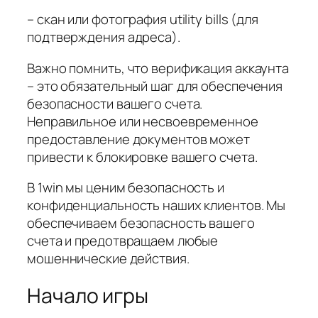
– скан или фотография utility bills (для
подтверждения адреса).
Важно помнить, что верификация аккаунта
– это обязательный шаг для обеспечения
безопасности вашего счета.
Неправильное или несвоевременное
предоставление документов может
привести к блокировке вашего счета.
В 1win мы ценим безопасность и
конфиденциальность наших клиентов. Мы
обеспечиваем безопасность вашего
счета и предотвращаем любые
мошеннические действия.
Начало игры