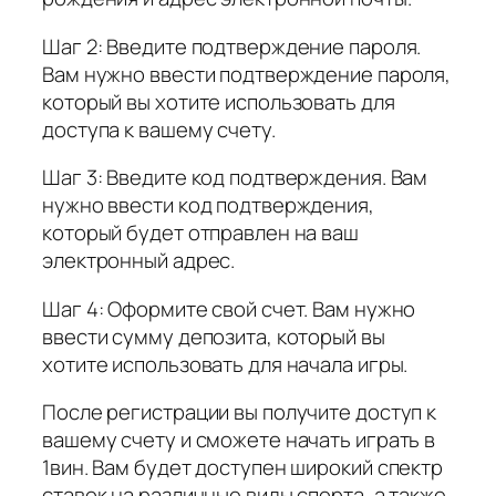
Шаг 2: Введите подтверждение пароля.
Вам нужно ввести подтверждение пароля,
который вы хотите использовать для
доступа к вашему счету.
Шаг 3: Введите код подтверждения. Вам
нужно ввести код подтверждения,
который будет отправлен на ваш
электронный адрес.
Шаг 4: Оформите свой счет. Вам нужно
ввести сумму депозита, который вы
хотите использовать для начала игры.
После регистрации вы получите доступ к
вашему счету и сможете начать играть в
1вин. Вам будет доступен широкий спектр
ставок на различные виды спорта, а также