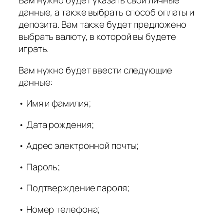
Вам нужно будет указать свои личные
данные, а также выбрать способ оплаты и
депозита. Вам также будет предложено
выбрать валюту, в которой вы будете
играть.
Вам нужно будет ввести следующие
данные:
• Имя и фамилия;
• Дата рождения;
• Адрес электронной почты;
• Пароль;
• Подтверждение пароля;
• Номер телефона;