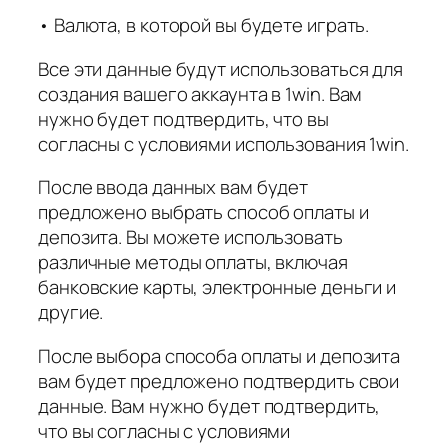
• Валюта, в которой вы будете играть.
Все эти данные будут использоваться для
создания вашего аккаунта в 1win. Вам
нужно будет подтвердить, что вы
согласны с условиями использования 1win.
После ввода данных вам будет
предложено выбрать способ оплаты и
депозита. Вы можете использовать
различные методы оплаты, включая
банковские карты, электронные деньги и
другие.
После выбора способа оплаты и депозита
вам будет предложено подтвердить свои
данные. Вам нужно будет подтвердить,
что вы согласны с условиями