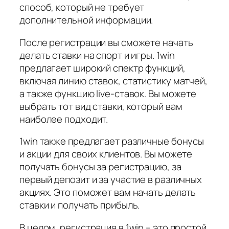
способ, который не требует
дополнительной информации.
После регистрации вы сможете начать
делать ставки на спорт и игры. 1win
предлагает широкий спектр функций,
включая линию ставок, статистику матчей,
а также функцию live-ставок. Вы можете
выбрать тот вид ставки, который вам
наиболее подходит.
1win также предлагает различные бонусы
и акции для своих клиентов. Вы можете
получать бонусы за регистрацию, за
первый депозит и за участие в различных
акциях. Это поможет вам начать делать
ставки и получать прибыль.
В целом, регистрация в 1win – это простой