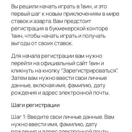
Вы решили начать играть в 1вин, и это
первый шаг к новым приключениям в мире
ставок и азарта. Вам предстоит
регистрация в букмекерской конторе
1вин, чтобы начать играть и получать
выгоды от своих ставок.
Для начала регистрации вам нужно
перейти на официальный сайт 1вин и
кликнуть на кнопку “Зарегистрироваться”.
Затем вам нужно ввести свои личные
данные, включая имя, фамилию, дату
рождения и адрес электронной почты.
Шаги регистрации
Шаг 1: Введите свои личные данные. Вам
нужно ввести имя, фамилию, дату
рождения и адрес электронной почты.