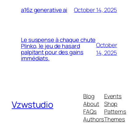
October 14, 2025
a16z generative ai
Le suspense à chaque chute
October
Plinko, le jeu de hasard
palpitant pour des gains
14, 2025
immédiats.
Blog
Events
Vzwstudio
About
Shop
FAQs
Patterns
Authors
Themes