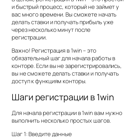
и быстрый процесс, который не займет у
вас много времени. Вы сможете начать
делать ставки и получать прибыль уже
через несколько минут после
регистрации.
Важно! Регистрация в 1win – это
обязательный шаг для начала работы в
конторе. Если вы не зарегистрировались,
вы не сможете делать ставки и получать
доступ к функциям конторы.
Шаги регистрации в 1win
Для начала регистрации в 1win вам нужно
выполнить несколько простых шагов.
Шаг 1: Введите данные