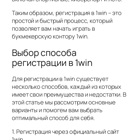
Таким образом, регистрация в 1win – это
простой и быстрый процесс, который
позволяет вам начать играть в
букмекерскую контору 1win.
Выбор способа
регистрации в 1win
Для регистрации в 1win существует
несколько способов, каждый из которых
имеет свои преимущества и недостатки. В
этой статье мы рассмотрим основные
варианты и помогем вам выбрать
оптимальный способ для себя.
1. Регистрация через официальный сайт
1win