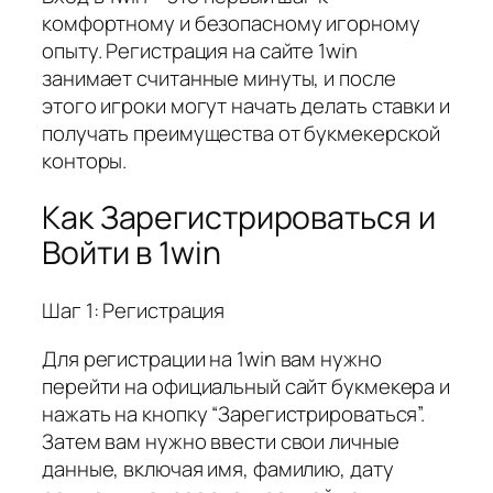
комфортному и безопасному игорному
опыту. Регистрация на сайте 1win
занимает считанные минуты, и после
этого игроки могут начать делать ставки и
получать преимущества от букмекерской
конторы.
Как Зарегистрироваться и
Войти в 1win
Шаг 1: Регистрация
Для регистрации на 1win вам нужно
перейти на официальный сайт букмекера и
нажать на кнопку “Зарегистрироваться”.
Затем вам нужно ввести свои личные
данные, включая имя, фамилию, дату