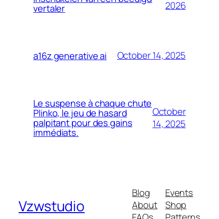
2026
vertaler
October 14, 2025
a16z generative ai
Le suspense à chaque chute
October
Plinko, le jeu de hasard
palpitant pour des gains
14, 2025
immédiats.
Blog
Events
Vzwstudio
About
Shop
FAQs
Patterns