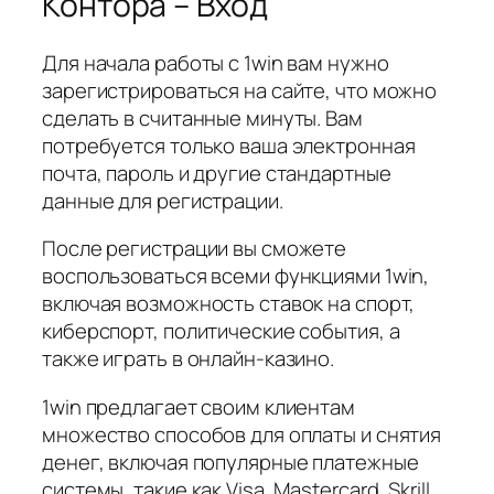
Контора – Вход
Для начала работы с 1win вам нужно
зарегистрироваться на сайте, что можно
сделать в считанные минуты. Вам
потребуется только ваша электронная
почта, пароль и другие стандартные
данные для регистрации.
После регистрации вы сможете
воспользоваться всеми функциями 1win,
включая возможность ставок на спорт,
киберспорт, политические события, а
также играть в онлайн-казино.
1win предлагает своим клиентам
множество способов для оплаты и снятия
денег, включая популярные платежные
системы, такие как Visa, Mastercard, Skrill,