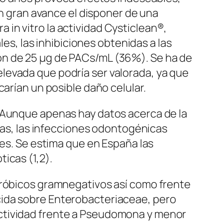
un gran avance el disponer de una
ra in vitro la actividad Cysticlean®,
les, las inhibiciones obtenidas a las
ón de 25 μg de PACs/mL (36%). Se ha de
levada que podría ser valorada, ya que
carían un posible daño celular.
. Aunque apenas hay datos acerca de la
llas, las infecciones odontogénicas
tes. Se estima que en España las
icas (1,2).
eróbicos gramnegativos así como frente
cida sobre Enterobacteriaceae, pero
actividad frente a Pseudomona y menor