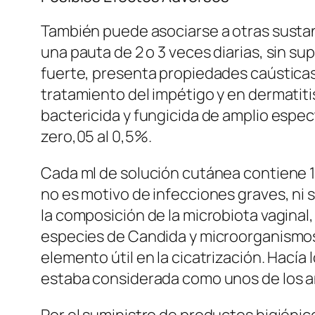
También puede asociarse a otras sustan
una pauta de 2 o 3 veces diarias, sin su
fuerte, presenta propiedades caústicas d
tratamiento del impétigo y en dermatit
bactericida y fungicida de amplio espe
zero,05 al 0,5%.
Cada ml de solución cutánea contiene 1
no es motivo de infecciones graves, ni s
la composición de la microbiota vaginal
especies de Candida y microorganismos 
elemento útil en la cicatrización. Hacía 
estaba considerada como unos de los an
Por el suministro de productos higién