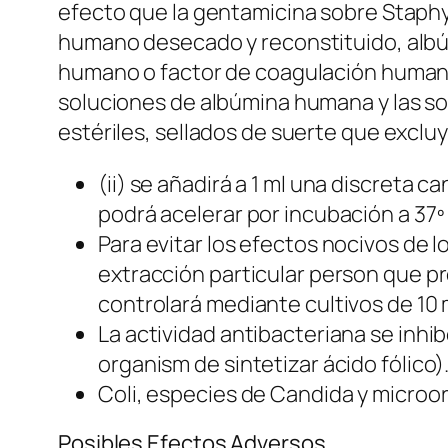
efecto que la gentamicina sobre Staph
humano desecado y reconstituido, albú
humano o factor de coagulación humano
soluciones de albúmina humana y las s
estériles, sellados de suerte que exclu
(ii) se añadirá a 1 ml una discreta 
podrá acelerar por incubación a 37º
Para evitar los efectos nocivos de 
extracción particular person que pr
controlará mediante cultivos de 10 
La actividad antibacteriana se inhi
organism de sintetizar ácido fólico)
Coli, especies de Candida y microo
Posibles Efectos Adversos