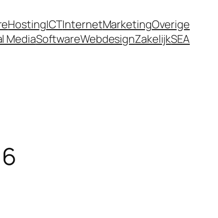
a
galabet.gold
betpipoappindir.com
Galabet Gir
re
Hosting
ICT
Internet
Marketing
Overige
al Media
Software
Webdesign
Zakelijk
SEA
 6