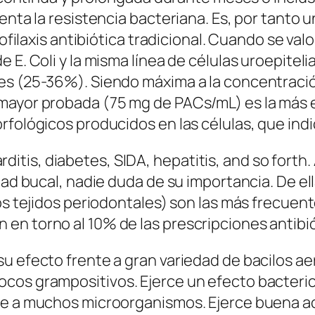
enta la resistencia bacteriana. Es, por tanto 
ofilaxis antibiótica tradicional. Cuando se valo
E. Coli y la misma línea de células uroepitelia
res (25-36%). Siendo máxima a la concentraci
mayor probada (75 mg de PACs/mL) es la más e
fológicos producidos en las células, que indi
tis, diabetes, SIDA, hepatitis, and so forth
idad bucal, nadie duda de su importancia. De e
los tejidos periodontales) son las más frecuen
n torno al 10% de las prescripciones antibiót
su efecto frente a gran variedad de bacilos a
ocos grampositivos. Ejerce un efecto bacteri
nte a muchos microorganismos. Ejerce buena 