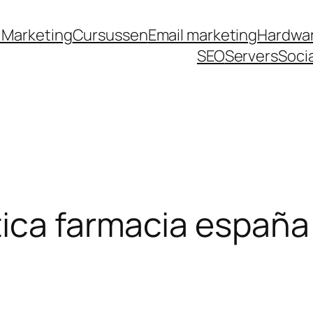
jojobet
grandpashabet
grandpashabet
türk ifş
 Marketing
Cursussen
Email marketing
Hardwa
SEO
Servers
Soci
tica farmacia españa