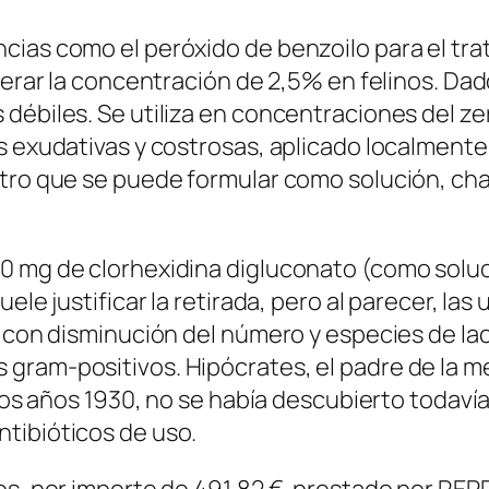
cias como el peróxido de benzoilo para el tra
perar la concentración de 2,5% en felinos. Dad
ébiles. Se utiliza en concentraciones del zero,
is exudativas y costrosas, aplicado localment
ctro que se puede formular como solución, c
0 mg de clorhexidina digluconato (como soluc
uele justificar la retirada, pero al parecer, l
, con disminución del número y especies de lac
gram-positivos. Hipócrates, el padre de la me
los años 1930, no se había descubierto todavía l
tibióticos de uso.
icos, por importe de 491,82 €, prestado por 