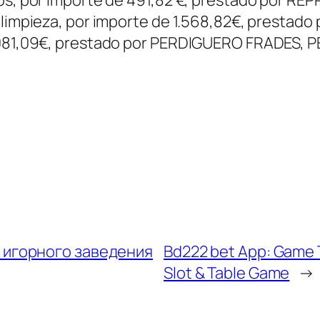
 limpieza, por importe de 1.568,82€, prestado 
1.081,09€, prestado por PERDIGUERO FRADES, 
 игорного заведения
Bd222 bet App: Game 
Slot & Table Game
→