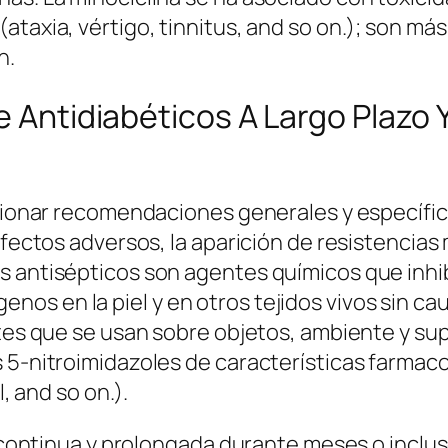
ataxia, vértigo, tinnitus, and so on.); son m
n.
e Antidiabéticos A Largo Plazo 
rcionar recomendaciones generales y específi
efectos adversos, la aparición de resistencias
s antisépticos son agentes químicos que inhib
s en la piel y en otros tejidos vivos sin cau
ntes que se usan sobre objetos, ambiente y su
 5-nitroimidazoles de características farmaco
l, and so on.).
ca continua y prolongada durante meses o incl