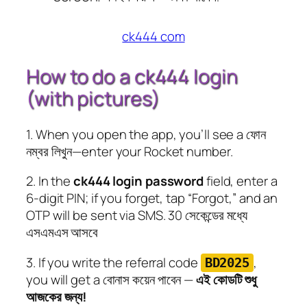
ck444 com
How to do a ck444 login
(with pictures)
1. When you open the app, you’ll see a ফোন
নম্বর লিখুন—enter your Rocket number.
2. In the
ck444 login password
field, enter a
6-digit PIN; if you forget, tap “Forgot,” and an
OTP will be sent via SMS. 30 সেকেন্ডের মধ্যে
এসএমএস আসবে
3. If you write the referral code
,
BD2025
you will get a বোনাস কয়েন পাবেন —
এই কোডটি শুধু
আজকের জন্য!