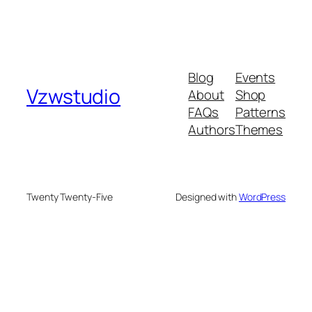
Blog
Events
Vzwstudio
About
Shop
FAQs
Patterns
Authors
Themes
Twenty Twenty-Five
Designed with
WordPress