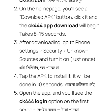
On the homepage, you’ll see a
“Download APK” button; click it and
the
ck444 app download
will begin.
Takes 8–15 seconds.
After downloading, go to Phone
settings > Security > Unknown
Sources and turn it on (just once).
এটা সিকিউর, ভয় পাবেন না
Tap the APK to install it; it will be
done in 10 seconds. কোনো জটিলতা নেই
Open the app, and you’ll see the
ck444 login
option on the first
screen. লগইন করুন = টাকা পাবেন!