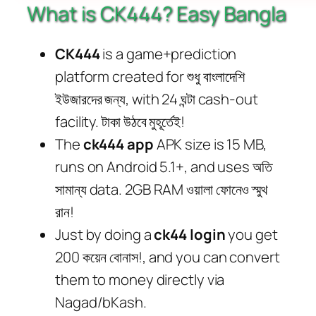
What is CK444? Easy Bangla
CK444
is a game+prediction
platform created for শুধু বাংলাদেশি
ইউজারদের জন্য, with 24 ঘন্টা cash-out
facility. টাকা উঠবে মুহূর্তেই!
The
ck444 app
APK size is 15 MB,
runs on Android 5.1+, and uses অতি
সামান্য data. 2GB RAM ওয়ালা ফোনেও স্মুথ
রান!
Just by doing a
ck44 login
you get
200 কয়েন বোনাস!, and you can convert
them to money directly via
Nagad/bKash.