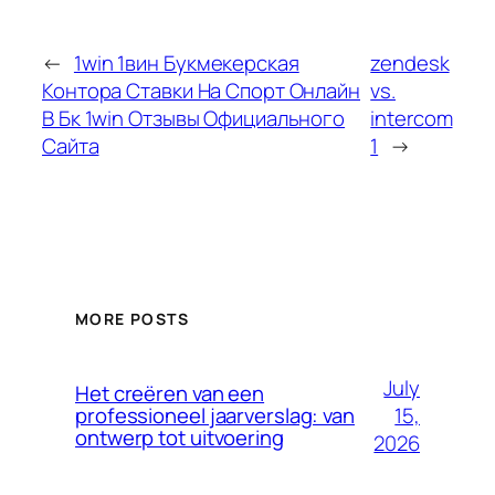
←
1win 1вин Букмекерская
zendesk
Контора Ставки На Спорт Онлайн
vs.
В Бк 1win Отзывы Официального
intercom
Сайта
1
→
MORE POSTS
July
Het creëren van een
15,
professioneel jaarverslag: van
ontwerp tot uitvoering
2026