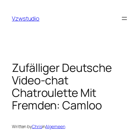
Skip
anbet
pusulabet güncel adres
stake
royalbet
galabet
joj
to
Vzwstudio
content
Zufälliger Deutsche
Video-chat
Chatroulette Mit
Fremden: Camloo
Written by
Chris
in
Algemeen