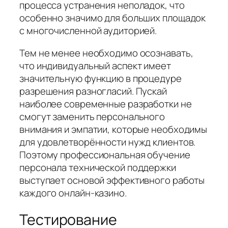
процесса устранения неполадок, что
особенно значимо для больших площадок
с многочисленной аудиторией.
Тем не менее необходимо осознавать,
что индивидуальный аспект имеет
значительную функцию в процедуре
разрешения разногласий. Пускай
наиболее современные разработки не
смогут заменить персонального
внимания и эмпатии, которые необходимы
для удовлетворённости нужд клиентов.
Поэтому профессиональная обучение
персонала технической поддержки
выступает основой эффективного работы
каждого онлайн-казино.
Тестирование