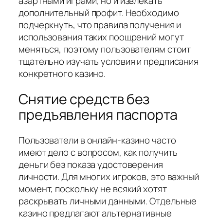
азартными играми, но и извлекать
дополнительный профит. Необходимо
подчеркнуть, что правила получения и
использования таких поощрений могут
меняться, поэтому пользователям стоит
тщательно изучать условия и предписания
конкретного казино.
Снятие средств без
предъявления паспорта
Пользователи в онлайн-казино часто
имеют дело с вопросом, как получить
деньги без показа удостоверения
личности. Для многих игроков, это важный
момент, поскольку не всякий хотят
раскрывать личными данными. Отдельные
казино предлагают альтернативные