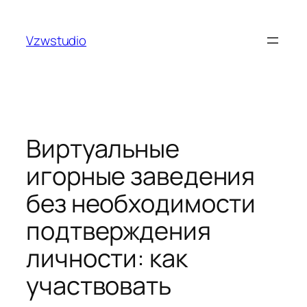
Skip
et güncel adres
royalbet
galabet
jojobet
grandpashabe
to
Vzwstudio
content
Виртуальные
игорные заведения
без необходимости
подтверждения
личности: как
участвовать