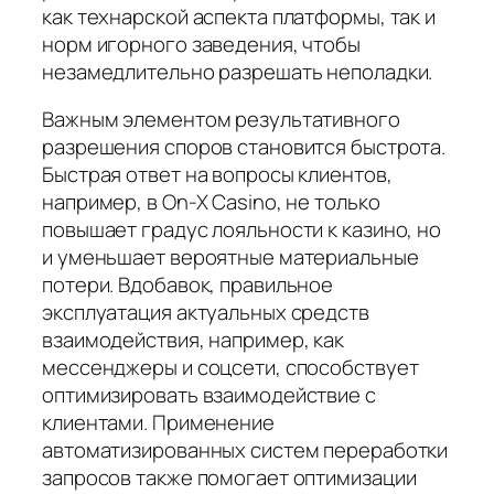
как технарской аспекта платформы, так и
норм игорного заведения, чтобы
незамедлительно разрешать неполадки.
Важным элементом результативного
разрешения споров становится быстрота.
Быстрая ответ на вопросы клиентов,
например, в On-X Casino, не только
повышает градус лояльности к казино, но
и уменьшает вероятные материальные
потери. Вдобавок, правильное
эксплуатация актуальных средств
взаимодействия, например, как
мессенджеры и соцсети, способствует
оптимизировать взаимодействие с
клиентами. Применение
автоматизированных систем переработки
запросов также помогает оптимизации