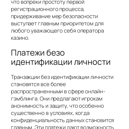
что вопреки простоту первой
регистрационного процесса,
придерживание мер безопасности
выступает главным приоритетом для
любого уважающего себя оператора
казино.
Платежи безо
идентификации личности
Транзакции без идентификации личности
становятся все более
распространенными в сфере онлайн-
гэмблинга. Они предлагают игрокам
анонимность и защиту, что особенно
существенно в условиях, когда
конфиденциальность данных становится
главным. Эти платежи дают возможность