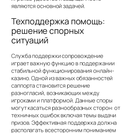
являются основной задачей.
Техподдержка помощь:
решение спорных
ситуаций
Служба поддержки сопровождение
играет важную функцию в поддержании
стабильной функционирования онлайн-
казино. Одной из важных обязанностей
саппорта становится решение
разногласий, возникающих между
игроками и платформой. Данные споры
могут касаться разнообразных сторон: от
техничных ошибок включая темы выдачи
призов. Эффективная поддержка должна
располагать всесторонним пониманием