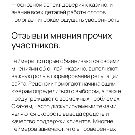
— основной аспект доверия к казино, и
знание всех деталей работы слотов
помогает игрокам ощущать уверенность.
Отзывы и мнения прочих
участников.
Геймеры, которые обмениваются своими
мнениями об онлайн-казино, выполняют
важную роль в формировании репутации
сайта. Рецензии помогают начинающим
юзерам определиться с выбором, а также
предупреждают о возможных проблемах.
Скажем, часто дискутируемыми темами
являются скорость вывода средств и
качество поддержки клиентов. Многие
геймеров замечают, что в проверенных