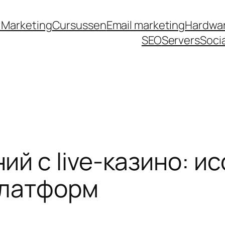
et
galabet
jojobet
grandpashabet
grandpashab
 Marketing
Cursussen
Email marketing
Hardwa
SEO
Servers
Soci
ий с live-казино: и
платформ