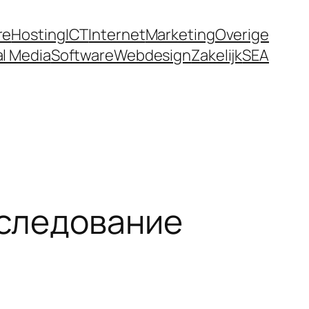
et
türk ifşa
galabet.gold
betpipoappindir.com
G
re
Hosting
ICT
Internet
Marketing
Overige
al Media
Software
Webdesign
Zakelijk
SEA
сследование