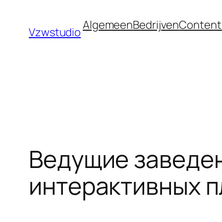
Skip
link
holiganbet
pusulabet güncel adres
royalb
Algemeen
Bedrijven
Content
to
Vzwstudio
content
Ведущие заведен
интерактивных 