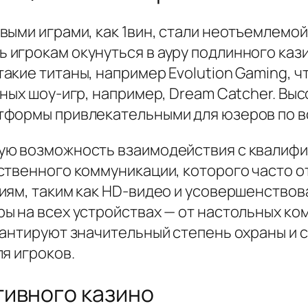
выми играми, как 1вин, стали неотъемлемо
игрокам окунуться в ауру подлинного кази
акие титаны, например Evolution Gaming, ч
ных шоу-игр, например, Dream Catcher. Выс
тформы привлекательными для юзеров по в
ую возможность взаимодействия с квалиф
ственного коммуникации, которого часто о
иям, таким как HD-видео и усовершенствов
ы на всех устройствах — от настольных к
рантируют значительный степень охраны и с
я игроков.
тивного казино