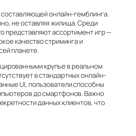
й составляющей онлайн-гемблинга.
но, не оставляя жилища. Среди
то представляют ассортимент игр —
окое качество стриминга и
сей планете.
ицированными крупье в реальном
тсутствует в стандартных онлайн-
анные UI, пользователи способны
омпьютеров до смартфонов. Важно
екретности данных клиентов, что