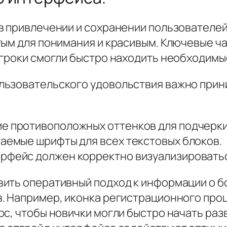
в привлечении и сохранении пользователей 
тым для понимания и красивым. Ключевые ча
игроки смогли быстро находить необходимы
льзовательского удовольствия важно прин
ие противоположных оттенков для подчерк
таемые шрифты для всех текстовых блоков.
ерфейс должен корректно визуализироватьс
ить оперативный подход к информации о бо
. Например, иконка регистрационного про
рс, чтобы новички могли быстро начать ра