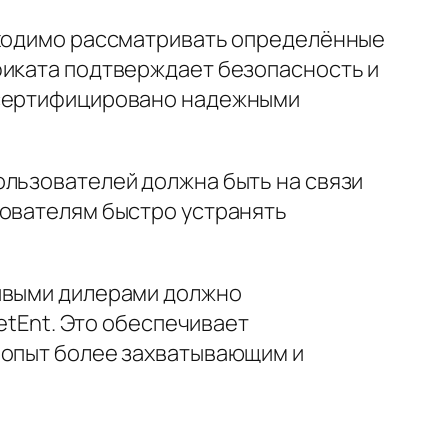
обходимо рассматривать определённые
фиката подтверждает безопасность и
о сертифицировано надежными
ользователей должна быть на связи
зователям быстро устранять
живыми дилерами должно
NetEnt. Это обеспечивает
 опыт более захватывающим и