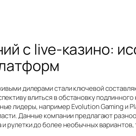
ий с live-казино: и
платформ
 живыми дилерами стали ключевой составл
ективу влиться в обстановку подлинного к
ые лидеры, например Evolution Gaming и P
бласти. Данные компании предлагают разно
и рулетки до более необычных вариантов, т