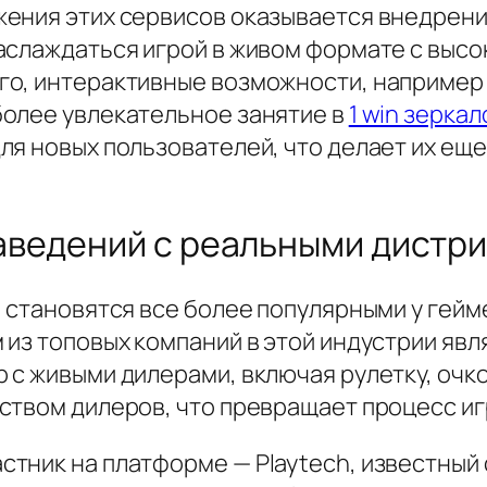
ения этих сервисов оказывается внедрени
аслаждаться игрой в живом формате с высо
о, интерактивные возможности, например 
олее увлекательное занятие в
1 win зеркал
ля новых пользователей, что делает их ещ
аведений с реальными дистр
 становятся все более популярными у гейм
из топовых компаний в этой индустрии явля
с живыми дилерами, включая рулетку, очко
ством дилеров, что превращает процесс и
тник на платформе — Playtech, известный