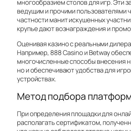
многообразием столов для игр. Эти 
ведущим и прочими пользователями ч
частности манит искушенных участни
крупье дают вознаграждения и промо
Оценивая казино с реальными дилера
Например, 888 Casino и Betway обес
многочисленные способы внесения на
но и обеспечивают удобства для игр
устройствах.
Метод подбора платфор
При определения площадки для онлай
располагать сертификатом, полученн