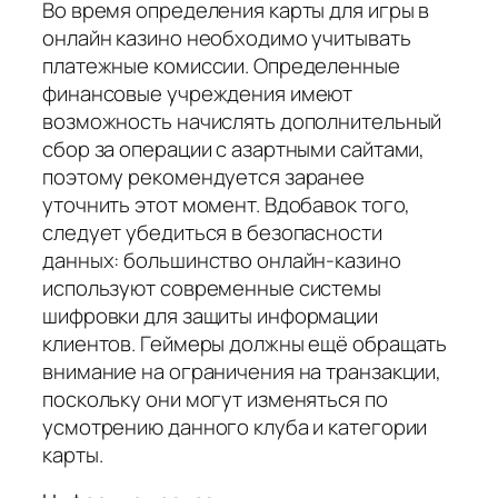
Во время определения карты для игры в
онлайн казино необходимо учитывать
платежные комиссии. Определенные
финансовые учреждения имеют
возможность начислять дополнительный
сбор за операции с азартными сайтами,
поэтому рекомендуется заранее
уточнить этот момент. Вдобавок того,
следует убедиться в безопасности
данных: большинство онлайн-казино
используют современные системы
шифровки для защиты информации
клиентов. Геймеры должны ещё обращать
внимание на ограничения на транзакции,
поскольку они могут изменяться по
усмотрению данного клуба и категории
карты.