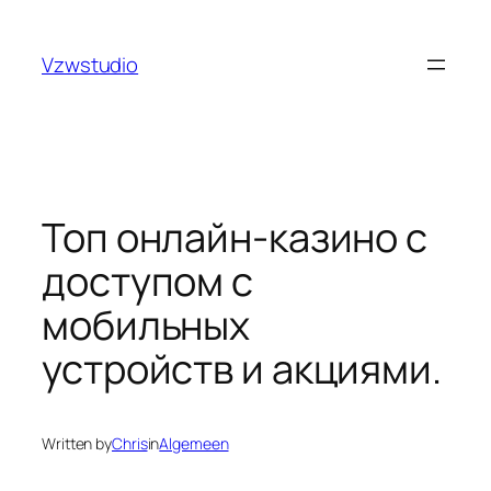
Skip
et güncel adres
stake
royalbet
galabet
jojobet
casino sit
to
Vzwstudio
content
Топ онлайн-казино с
доступом с
мобильных
устройств и акциями.
Written by
Chris
in
Algemeen