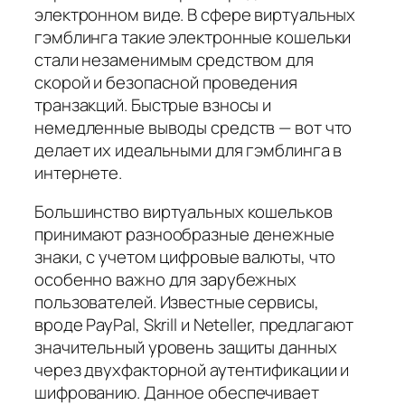
электронном виде. В сфере виртуальных
гэмблинга такие электронные кошельки
стали незаменимым средством для
скорой и безопасной проведения
транзакций. Быстрые взносы и
немедленные выводы средств — вот что
делает их идеальными для гэмблинга в
интернете.
Большинство виртуальных кошельков
принимают разнообразные денежные
знаки, с учетом цифровые валюты, что
особенно важно для зарубежных
пользователей. Известные сервисы,
вроде PayPal, Skrill и Neteller, предлагают
значительный уровень защиты данных
через двухфакторной аутентификации и
шифрованию. Данное обеспечивает