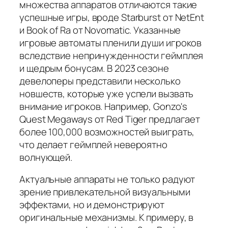
множества аппаратов отличаются такие
успешные игры, вроде Starburst от NetEnt
и Book of Ra от Novomatic. Указанные
игровые автоматы пленили души игроков
вследствие непринужденности геймплея
и щедрым бонусам. В 2023 сезоне
девелоперы представили несколько
новшеств, которые уже успели вызвать
внимание игроков. Например, Gonzo's
Quest Megaways от Red Tiger предлагает
более 100,000 возможностей выиграть,
что делает геймплей невероятно
волнующей.
Актуальные аппараты не только радуют
зрение привлекательной визуальными
эффектами, но и демонстрируют
оригинальные механизмы. К примеру, в