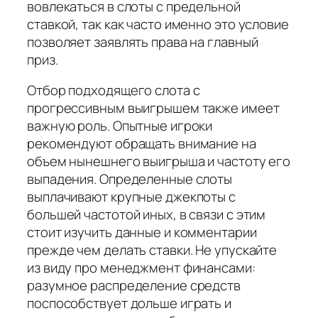
вовлекаться в слоты с предельной
ставкой, так как часто именно это условие
позволяет заявлять права на главный
приз.
Отбор подходящего слота с
прогрессивным выигрышем также имеет
важную роль. Опытные игроки
рекомендуют обращать внимание на
объем нынешнего выигрыша и частоту его
выпадения. Определенные слоты
выплачивают крупные джекпоты с
большей частотой иных, в связи с этим
стоит изучить данные и комментарии
прежде чем делать ставки. Не упускайте
из виду про менеджмент финансами:
разумное распределение средств
поспособствует дольше играть и