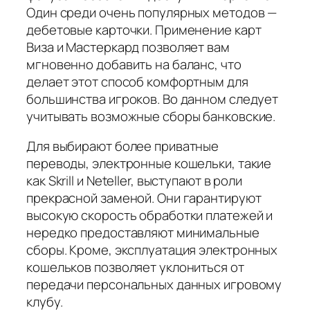
Один среди очень популярных методов —
дебетовые карточки. Применение карт
Виза и Мастеркард позволяет вам
мгновенно добавить на баланс, что
делает этот способ комфортным для
большинства игроков. Во данном следует
учитывать возможные сборы банковские.
Для выбирают более приватные
переводы, электронные кошельки, такие
как Skrill и Neteller, выступают в роли
прекрасной заменой. Они гарантируют
высокую скорость обработки платежей и
нередко предоставляют минимальные
сборы. Кроме, эксплуатация электронных
кошельков позволяет уклониться от
передачи персональных данных игровому
клубу.