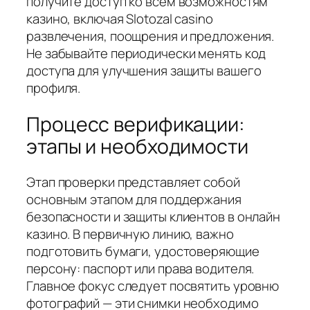
получите доступ ко всем возможностям
казино, включая Slotozal casino
развлечения, поощрения и предложения.
Не забывайте периодически менять код
доступа для улучшения защиты вашего
профиля.
Процесс верификации:
этапы и необходимости
Этап проверки представляет собой
основным этапом для поддержания
безопасности и защиты клиентов в онлайн
казино. В первичную линию, важно
подготовить бумаги, удостоверяющие
персону: паспорт или права водителя.
Главное фокус следует посвятить уровню
фотографий — эти снимки необходимо