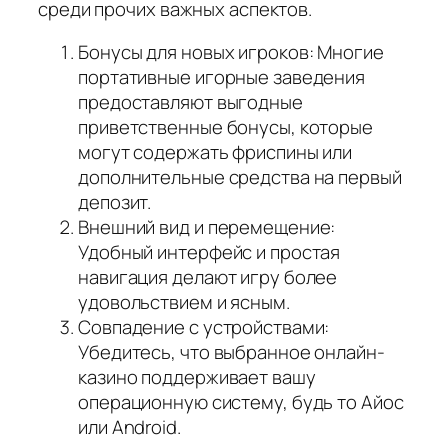
среди прочих важных аспектов.
Бонусы для новых игроков: Многие
портативные игорные заведения
предоставляют выгодные
приветственные бонусы, которые
могут содержать фриспины или
дополнительные средства на первый
депозит.
Внешний вид и перемещение:
Удобный интерфейс и простая
навигация делают игру более
удовольствием и ясным.
Совпадение с устройствами:
Убедитесь, что выбранное онлайн-
казино поддерживает вашу
операционную систему, будь то Айос
или Android.