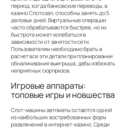
период, когда банковские переводы, в
казино Cлотозал, способны занять до 5
деловых дней. Виртуальные операции
часто обрабатываются быстрее, но их
быстрота может колебаться в
зависимости от занятости сети.
Пользователям необходимо брать в
расчет все эти детали при планировании
обналичивания выигрыша, дабы избежать
неприятных сюрпризов.
Игровые аппараты:
топовые игры и новшества
Слот-машины автоматы остаются одной
из наибольших востребованных форм
развлечений в интернет-казино. Среди