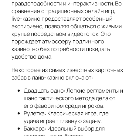
правдоподобности и интерактивности. Во
сравнение с традиционных онлайн игр,
live-казино предоставляет особенный
экспириенс, позволяя общаться с живыми
крупье посредством видеопоток. Это
порождает атмосферу подлинного
казино, но без потребности покидать
удобство дома.
Некоторые из самых известных карточных
забав в лайв-казино включают:
Двадцать одно: Легкие регламенты и
шанс тактического метода делают
его фаворитом среди игроков.
Рулетка: Классическая игра, где
удача играет главную задачу.
Баккара: Идеальный выбор для