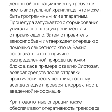
денежной операции клиенту требуется
иметь виртуальный хранилище, что может
быть программным или аппаратным.
Процедура запускается с формирования
уникального локации реципиента и
отправляющего. Затем отправитель
заносит объем и утверждает операцию с
помощью секретного ключа. Важно
осознавать, что по причине
распределенной природы цепочки
блоков, как в примере с казино Cлотозал,
возврат средств после отправки
практически неосуществим, поэтому
всегда следует проверять корректность
введенной информации.
Криптовалютные операции также
обеспечивают оперативность трансфера