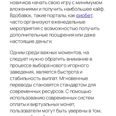
новичков начать свою игру с минимумом
вложениями и получить наибольшее кайф.
Вдобавок, такие порталы, как
риобет
,
часто организуют еженедельные
мероприятия с возможностью получить
дополнительные поощрения или даже
настоящие деньги.
Одним среди важных моментов, на
следует нужно обратить внимание в
процессе выбора нового игорного
заведения, является быстрота и
стабильность выплат. Мгновенные
переводы становятся стандартом для
современных ресурсов. С помощью
использованию современных систем
оплаты и виртуальных монет,
пользователи могут быть уверены в том,