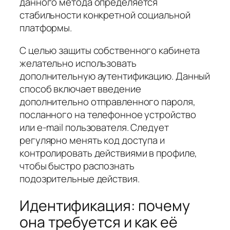
данного метода определяется
стабильности конкретной социальной
платформы.
С целью защиты собственного кабинета
желательно использовать
дополнительную аутентификацию. Данный
способ включает введение
дополнительно отправленного пароля,
посланного на телефонное устройство
или e-mail пользователя. Следует
регулярно менять код доступа и
контролировать действиями в профиле,
чтобы быстро распознать
подозрительные действия.
Идентификация: почему
она требуется и как её