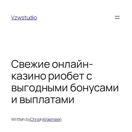
Skip
et güncel adres
royalbet
galabet
jojobet
casino siteleri
p
to
Vzwstudio
content
Свежие онлайн-
казино риобет с
выгодными бонусами
и выплатами
Written by
Chris
in
Algemeen