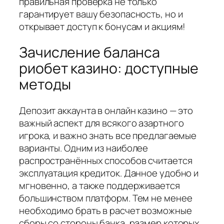
правильная проверка не только
гарантирует вашу безопасность, но и
открывает доступ к бонусам и акциям!
Зачисление баланса
риобет казино: доступные
методы
Депозит аккаунта в онлайн казино — это
важный аспект для всякого азартного
игрока, и важно знать все предлагаемые
варианты. Одним из наиболее
распространённых способов считается
эксплуатация кредиток. Данное удобно и
мгновенно, а также поддерживается
большинством платформ. Тем не менее
необходимо брать в расчет возможные
сборы со стороны банка, размер которых