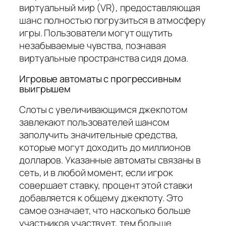
виртуальный мир (VR), предоставляющая
шанс полностью погрузиться в атмосферу
игры. Пользователи могут ощутить
незабываемые чувства, познавая
виртуальные пространства сидя дома.
Игровые автоматы с прогрессивным
выигрышем
Слоты с увеличивающимся джекпотом
завлекают пользователей шансом
заполучить значительные средства,
которые могут доходить до миллионов
долларов. Указанные автоматы связаны в
сеть, и в любой момент, если игрок
совершает ставку, процент этой ставки
добавляется к общему джекпоту. Это
самое означает, что насколько больше
участников участвует, тем больше