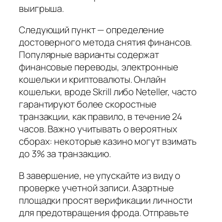
выигрыша.
Следующий пункт — определение
достоверного метода снятия финансов.
Популярные варианты содержат
финансовые переводы, электронные
кошельки и криптовалюты. Онлайн
кошельки, вроде Skrill либо Neteller, часто
гарантируют более скоростные
транзакции, как правило, в течение 24
часов. Важно учитывать о вероятных
сборах: некоторые казино могут взимать
до 3% за транзакцию.
В завершение, не упускайте из виду о
проверке учетной записи. Азартные
площадки просят верификации личности
для предотвращения фрода. Отправьте