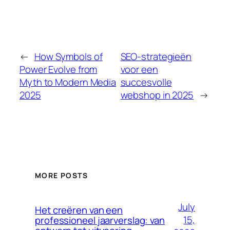
←
How Symbols of
SEO-strategieën
Power Evolve from
voor een
Myth to Modern Media
succesvolle
2025
webshop in 2025
→
MORE POSTS
July
Het creëren van een
15,
professioneel jaarverslag: van