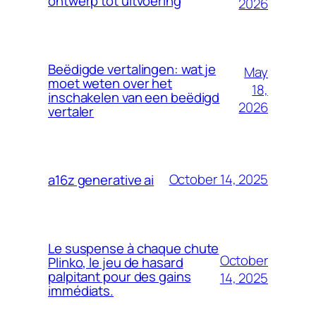
ontwerp tot uitvoering
2026
Beëdigde vertalingen: wat je
May
moet weten over het
18,
inschakelen van een beëdigd
2026
vertaler
October 14, 2025
a16z generative ai
Le suspense à chaque chute
October
Plinko, le jeu de hasard
palpitant pour des gains
14, 2025
immédiats.