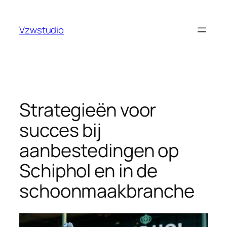
Skip
pusulabet güncel adres
royalbet
galabet
jojobet
casino s
to
Vzwstudio
content
Strategieën voor
succes bij
aanbestedingen op
Schiphol en in de
schoonmaakbranche