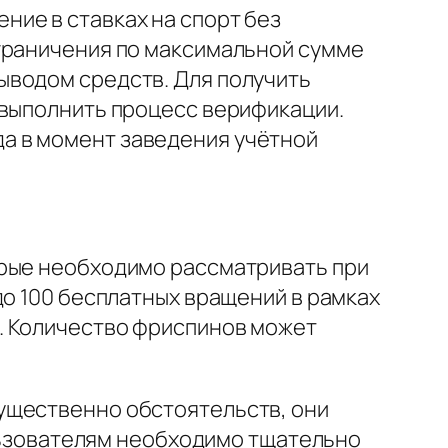
ие в ставках на спорт без
ограничения по максимальной сумме
ыводом средств. Для получить
 выполнить процесс верификации.
а в момент заведения учётной
орые необходимо рассматривать при
до 100 бесплатных вращений в рамках
. Количество фриспинов может
ущественно обстоятельств, они
ользователям необходимо тщательно