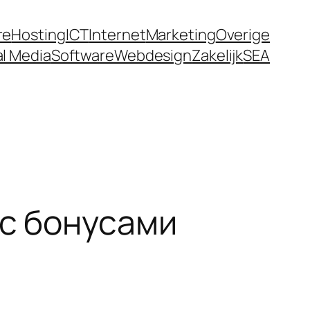
galabet.gold
betpipoappindir.com
Galabet Giri
re
Hosting
ICT
Internet
Marketing
Overige
al Media
Software
Webdesign
Zakelijk
SEA
 с бонусами