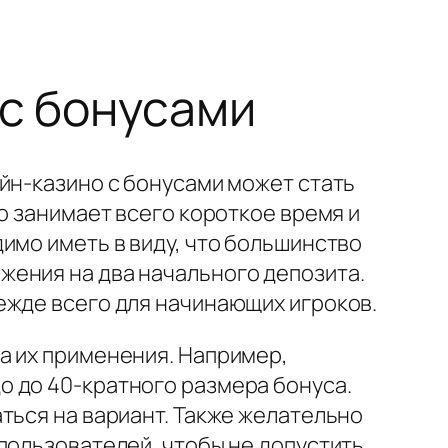
 с бонусами
йн-казино с бонусами может стать
ло занимает всего короткое время и
имо иметь в виду, что большинство
жения на два начального депозита.
ежде всего для начинающих игроков.
а их применения. Например,
о до 40-кратного размера бонуса.
ться на вариант. Также желательно
пользователей, чтобы не допустить