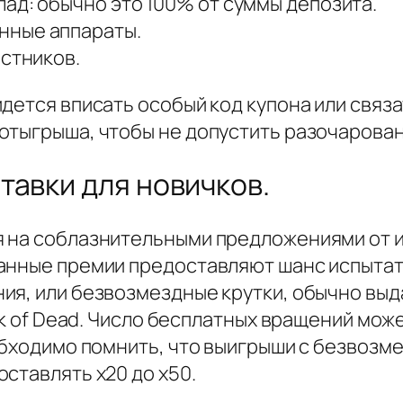
ад: обычно это 100% от суммы депозита.
нные аппараты.
астников.
дется вписать особый код купона или связа
отыгрыша, чтобы не допустить разочарован
тавки для новичков.
 на соблазнительными предложениями от и
анные премии предоставляют шанс испытат
ия, или безвозмездные крутки, обычно вы
ok of Dead. Число бесплатных вращений може
обходимо помнить, что выигрыши с безвозм
ставлять x20 до x50.