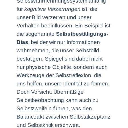
Selbstwahrnehmungssystem anfällig
für
kognitive Verzerrungen
ist, die
unser Bild verzerren und unser
Verhalten beeinflussen. Ein Beispiel ist
die sogenannte
Selbstbestätigungs-
Bias
, bei der wir nur Informationen
wahrnehmen, die unser Selbstbild
bestätigen. Spiegel sind dabei nicht
nur physische Objekte, sondern auch
Werkzeuge der Selbstreflexion, die
uns helfen, unsere Identität zu formen.
Doch Vorsicht: Übermäßige
Selbstbeobachtung kann auch zu
Selbstzweifeln führen, was den
Balanceakt zwischen Selbstakzeptanz
und Selbstkritik erschwert.