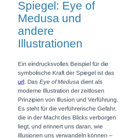
Spiegel: Eye of
Medusa und
andere
Illustrationen
Ein eindrucksvolles Beispiel für die
symbolische Kraft der Spiegel ist das
url
. Das
Eye of Medusa
dient als
moderne Illustration der zeitlosen
Prinzipien von Illusion und Verführung.
Es steht für die verführerische Gefahr,
die in der Macht des Blicks verborgen
liegt, und erinnert uns daran, wie
Illusionen uns verwandeln können –