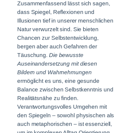
Zusammenfassend lässt sich sagen,
dass Spiegel, Reflexionen und
Illusionen tief in unserer menschlichen
Natur verwurzelt sind. Sie bieten
Chancen zur Selbstentwicklung,
bergen aber auch Gefahren der
Täuschung.
Die bewusste
Auseinandersetzung mit diesen
Bildern und Wahrnehmungen
ermöglicht es uns, eine gesunde
Balance zwischen Selbstkenntnis und
Realitätsnähe zu finden.
Verantwortungsvolles Umgehen mit
den Spiegeln – sowohl physischen als
auch metaphorischen – ist essenziell,
um im komplexen Alltag Orientierung