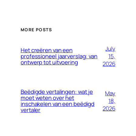
MORE POSTS
July
Het creëren van een
15,
professioneel jaarverslag: van
ontwerp tot uitvoering
2026
Beëdigde vertalingen: wat je
May
moet weten over het
18,
inschakelen van een beëdigd
2026
vertaler