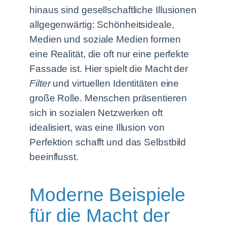
hinaus sind gesellschaftliche Illusionen
allgegenwärtig: Schönheitsideale,
Medien und soziale Medien formen
eine Realität, die oft nur eine perfekte
Fassade ist. Hier spielt die Macht der
Filter
und virtuellen Identitäten eine
große Rolle. Menschen präsentieren
sich in sozialen Netzwerken oft
idealisiert, was eine Illusion von
Perfektion schafft und das Selbstbild
beeinflusst.
Moderne Beispiele
für die Macht der