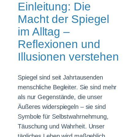
Einleitung: Die
Macht der Spiegel
im Alltag –
Reflexionen und
Illusionen verstehen
Spiegel sind seit Jahrtausenden
menschliche Begleiter. Sie sind mehr
als nur Gegenstände, die unser
Äußeres widerspiegeln – sie sind
Symbole für Selbstwahrnehmung,
Täuschung und Wahrheit. Unser
tägliches Leben wird maßgeblich