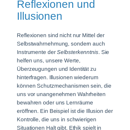
Reflexionen und
Illusionen
Reflexionen sind nicht nur Mittel der
Selbstwahrnehmung, sondern auch
Instrumente der
Selbsterkenntnis
. Sie
helfen uns, unsere Werte,
Überzeugungen und Identität zu
hinterfragen. Illusionen wiederum
können Schutzmechanismen sein, die
uns vor unangenehmen Wahrheiten
bewahren oder uns Lernräume
eröffnen. Ein Beispiel ist die Illusion der
Kontrolle, die uns in schwierigen
Situationen Halt gibt. Ethik spielt in