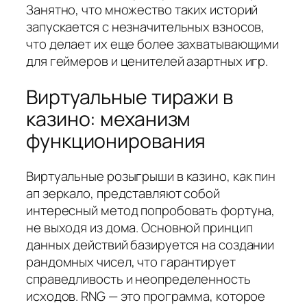
Занятно, что множество таких историй
запускается с незначительных взносов,
что делает их еще более захватывающими
для геймеров и ценителей азартных игр.
Виртуальные тиражи в
казино: механизм
функционирования
Виртуальные розыгрыши в казино, как пин
ап зеркало, представляют собой
интересный метод попробовать фортуна,
не выходя из дома. Основной принцип
данных действий базируется на создании
рандомных чисел, что гарантирует
справедливость и неопределенность
исходов. RNG — это программа, которое