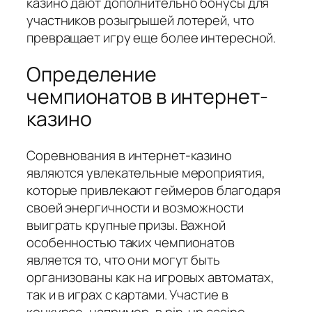
казино дают дополнительно бонусы для
участников розыгрышей лотерей, что
превращает игру еще более интересной.
Определение
чемпионатов в интернет-
казино
Соревнования в интернет-казино
являются увлекательные мероприятия,
которые привлекают геймеров благодаря
своей энергичности и возможности
выиграть крупные призы. Важной
особенностью таких чемпионатов
является то, что они могут быть
организованы как на игровых автоматах,
так и в играх с картами. Участие в
конкурсе, например, в pin-up casino