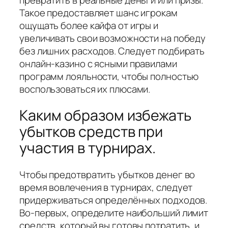
Такое предоставляет шанс игрокам
ощущать более кайфа от игры и
увеличивать свои возможности на победу
без лишних расходов. Следует подбирать
онлайн-казино с ясными правилами
программ лояльности, чтобы полностью
воспользоваться их плюсами.
Каким образом избежать
убытков средств при
участия в турнирах.
Чтобы предотвратить убытков денег во
время вовлечения в турнирах, следует
придерживаться определённых подходов.
Во-первых, определите наибольший лимит
средств, который вы готовы потратить, и