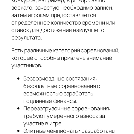
зеркало, зачастую необходимо записи,
затем игрокам предоставляется
определенное количество времени или
ставок для достижения наилучшего
результата.
Есть различные категорий соревнований,
которые способны привлечь внимание
участников:
Безвозмездные состязания:
безоплатные соревнования с
возможностью заработать
подлинные финансы.
Перезагрузочные соревнования:
требуют умеренного взноса за
участие в игре.
Элитные чемпионаты: разработаны