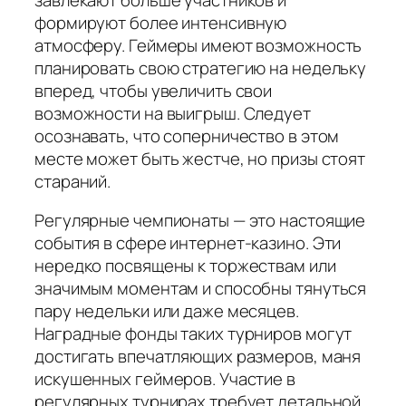
формируют более интенсивную
атмосферу. Геймеры имеют возможность
планировать свою стратегию на недельку
вперед, чтобы увеличить свои
возможности на выигрыш. Следует
осознавать, что соперничество в этом
месте может быть жестче, но призы стоят
стараний.
Регулярные чемпионаты — это настоящие
события в сфере интернет-казино. Эти
нередко посвящены к торжествам или
значимым моментам и способны тянуться
пару недельки или даже месяцев.
Наградные фонды таких турниров могут
достигать впечатляющих размеров, маня
искушенных геймеров. Участие в
регулярных турнирах требует детальной