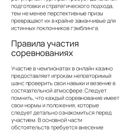
подготовки и стратегического подхода,
тем не менее перспективные призы
превращают их в крайне заманчивые для
истинных поклонников гэмблинга.
Правила участия
соревнованиях
Участие в чемпионатах в онлайн казино
предоставляет игрокам неповторимый
шанс проверить свои навыки и везение в
состязательной атмосфере. Следует
помнить, что каждый соревнование имеет
свои нормы и положения, которые
следует детально ознакомиться перед
участием. В основной части
обстоятельств требуется внесение