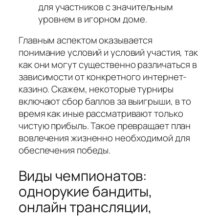
для участников с значительным
уровнем в игорном доме.
Главным аспектом оказывается
понимание условий и условий участия, так
как они могут существенно различаться в
зависимости от конкретного интернет-
казино. Скажем, некоторые турниры
включают сбор баллов за выигрыши, в то
время как иные рассматривают только
чистую прибыль. Такое превращает план
вовлечения жизненно необходимой для
обеспечения победы.
Виды чемпионатов:
однорукие бандиты,
онлайн трансляции,