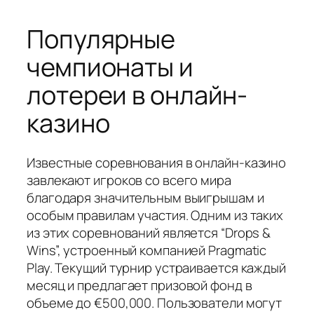
Популярные
чемпионаты и
лотереи в онлайн-
казино
Известные соревнования в онлайн-казино
завлекают игроков со всего мира
благодаря значительным выигрышам и
особым правилам участия. Одним из таких
из этих соревнований является “Drops &
Wins”, устроенный компанией Pragmatic
Play. Текущий турнир устраивается каждый
месяц и предлагает призовой фонд в
объеме до €500,000. Пользователи могут