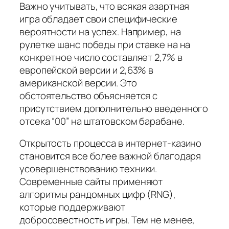
Важно учитывать, что всякая азартная
игра обладает свои специфические
вероятности на успех. Например, на
рулетке шанс победы при ставке на на
конкретное число составляет 2,7% в
европейской версии и 2,63% в
американской версии. Это
обстоятельство объясняется с
присутствием дополнительно введенного
отсека “00” на штатовском барабане.
Открытость процесса в интернет-казино
становится все более важной благодаря
усовершенствованию техники.
Современные сайты применяют
алгоритмы рандомных цифр (RNG),
которые поддерживают
добросовестность игры. Тем не менее,