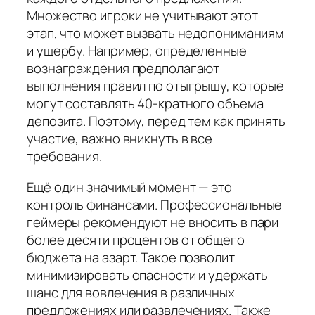
Множество игроки не учитывают этот
этап, что может вызвать недопониманиям
и ущербу. Например, определенные
вознаграждения предполагают
выполнения правил по отыгрышу, которые
могут составлять 40-кратного объема
депозита. Поэтому, перед тем как принять
участие, важно вникнуть в все
требования.
Ещё один значимый момент — это
контроль финансами. Профессиональные
геймеры рекомендуют не вносить в пари
более десяти процентов от общего
бюджета на азарт. Такое позволит
минимизировать опасности и удержать
шанс для вовлечения в различных
предложениях или развлечениях. Также