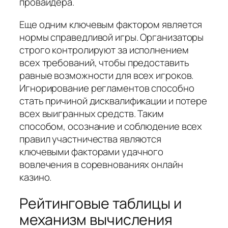
провайдера.
Еще одним ключевым фактором является
нормы справедливой игры. Организаторы
строго контролируют за исполнением
всех требований, чтобы предоставить
равные возможности для всех игроков.
Игнорирование регламентов способно
стать причиной дисквалификации и потере
всех выигранных средств. Таким
способом, осознание и соблюдение всех
правил участничества являются
ключевыми факторами удачного
вовлечения в соревнованиях онлайн
казино.
Рейтинговые таблицы и
механизм вычисления