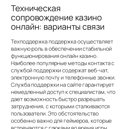
Техническая
сопровождение казино
онлайн: варианты связи
Техподдержка поддержка осуществляет
важную роль в обеспечении стабильной
функционирования онлайн казино.
Наиболее популярные методы контакта с
службой поддержки содержат веб-чат,
электронную почту и телефонные звонки.
Служба поддержки на сайте гарантирует
немедленный доступ к специалистам, что
дает возможность быстро разрешать
затруднения, с которыми сталкиваются
пользователи. Это обстоятельство
особенно важно для геймеров, которые
встречаются с глюками во время игры.