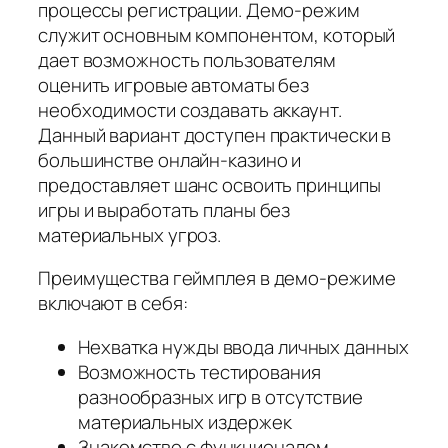
процессы регистрации. Демо-режим
служит основным компонентом, который
дает возможность пользователям
оценить игровые автоматы без
необходимости создавать аккаунт.
Данный вариант доступен практически в
большинстве онлайн-казино и
предоставляет шанс освоить принципы
игры и выработать планы без
материальных угроз.
Преимущества геймплея в демо-режиме
включают в себя:
Нехватка нужды ввода личных данных
Возможность тестирования
разнообразных игр в отсутствие
материальных издержек
Знакомство с функционалом