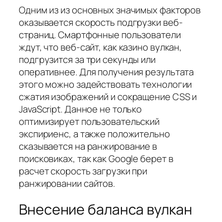
Одним из из основных значимых факторов
оказывается скорость подгрузки веб-
страниц. Смартфонные пользователи
ждут, что веб-сайт, как казино вулкан,
подгрузится за три секунды или
оперативнее. Для получения результата
этого можно задействовать технологии
сжатия изображений и сокращение CSS и
JavaScript. Данное не только
оптимизирует пользовательский
экспириенс, а также положительно
сказывается на ранжирование в
поисковиках, так как Google берет в
расчет скорость загрузки при
ранжировании сайтов.
Внесение баланса вулкан