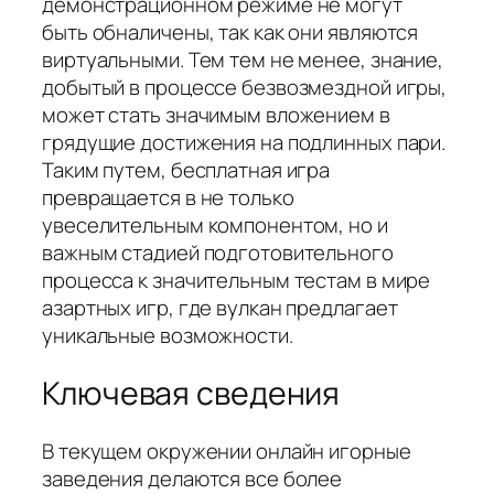
демонстрационном режиме не могут
быть обналичены, так как они являются
виртуальными. Тем тем не менее, знание,
добытый в процессе безвозмездной игры,
может стать значимым вложением в
грядущие достижения на подлинных пари.
Таким путем, бесплатная игра
превращается в не только
увеселительным компонентом, но и
важным стадией подготовительного
процесса к значительным тестам в мире
азартных игр, где вулкан предлагает
уникальные возможности.
Ключевая сведения
В текущем окружении онлайн игорные
заведения делаются все более