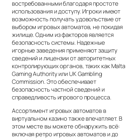
востребованными благодаря простоте
использования и доступу. Игроки имеют
возможность получать удовольствие от
выбором игровых автоматов, не покидая
жилище. Одним из факторов является
безопасность системы. Надежные
игорные заведения применяют защиту
сведений и лицензии от авторитетных
контролирующих органов, таких как Malta
Gaming Authority или UK Gambling
Commission. Это обеспечивает
безопасность частной сведений и
справедливость игрового процесса.
Ассортимент игровых автоматов в
виртуальном казино также впечатляет. В
этом месте вы можете обнаружить всё:
включая ретро игровых автоматов и до