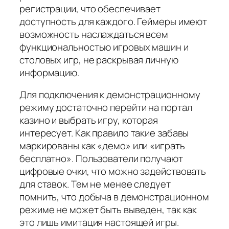
регистрации, что обеспечивает
доступность для каждого. Геймеры имеют
возможность наслаждаться всем
функциональностью игровых машин и
столовых игр, не раскрывая личную
информацию.
Для подключения к демонстрационному
режиму достаточно перейти на портал
казино и выбрать игру, которая
интересует. Как правило такие забавы
маркированы как «демо» или «играть
бесплатно». Пользователи получают
цифровые очки, что можно задействовать
для ставок. Тем не менее следует
помнить, что добыча в демонстрационном
режиме не может быть выведен, так как
это лишь имитация настоящей игры.