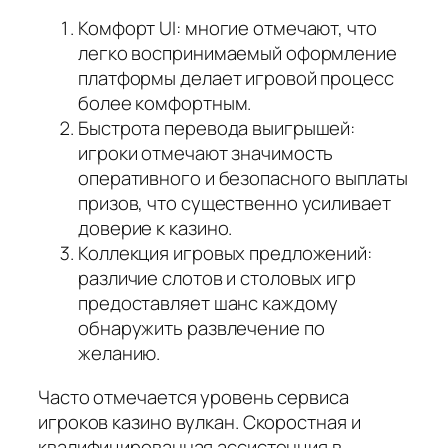
Комфорт UI: многие отмечают, что
легко воспринимаемый оформление
платформы делает игровой процесс
более комфортным.
Быстрота перевода выигрышей:
игроки отмечают значимость
оперативного и безопасного выплаты
призов, что существенно усиливает
доверие к казино.
Коллекция игровых предложений:
различие слотов и столовых игр
предоставляет шанс каждому
обнаружить развлечение по
желанию.
Часто отмечается уровень сервиса
игроков казино вулкан. Скоростная и
квалифицированная ассистенция в