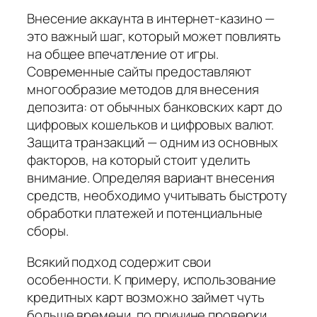
Внесение аккаунта в интернет-казино —
это важный шаг, который может повлиять
на общее впечатление от игры.
Современные сайты предоставляют
многообразие методов для внесения
депозита: от обычных банковских карт до
цифровых кошельков и цифровых валют.
Защита транзакций — одним из основных
факторов, на который стоит уделить
внимание. Определяя вариант внесения
средств, необходимо учитывать быстроту
обработки платежей и потенциальные
сборы.
Всякий подход содержит свои
особенности. К примеру, использование
кредитных карт возможно займет чуть
больше времени, по причине проверки