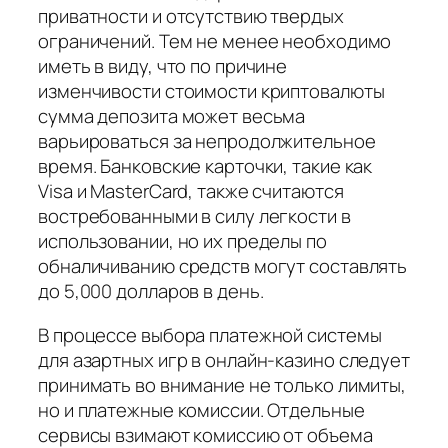
приватности и отсутствию твердых
ограничений. Тем не менее необходимо
иметь в виду, что по причине
изменчивости стоимости криптовалюты
сумма депозита может весьма
варьироваться за непродолжительное
время. Банковские карточки, такие как
Visa и MasterCard, также считаются
востребованными в силу легкости в
использовании, но их пределы по
обналичиванию средств могут составлять
до 5,000 долларов в день.
В процессе выбора платежной системы
для азартных игр в онлайн-казино следует
принимать во внимание не только лимиты,
но и платежные комиссии. Отдельные
сервисы взимают комиссию от объема