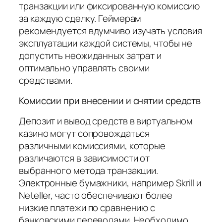
транзакции или фиксированную комиссию
за каждую сделку. Геймерам
рекомендуется вдумчиво изучать условия
эксплуатации каждой системы, чтобы не
допустить неожиданных затрат и
оптимально управлять своими
средствами.
Комиссии при внесении и снятии средств
Депозит и вывод средств в виртуальном
казино могут сопровождаться
различными комиссиями, которые
различаются в зависимости от
выбранного метода транзакции.
Электронные бумажники, например Skrill и
Neteller, часто обеспечивают более
низкие платежи по сравнению с
банковскими переводами. Необходимо