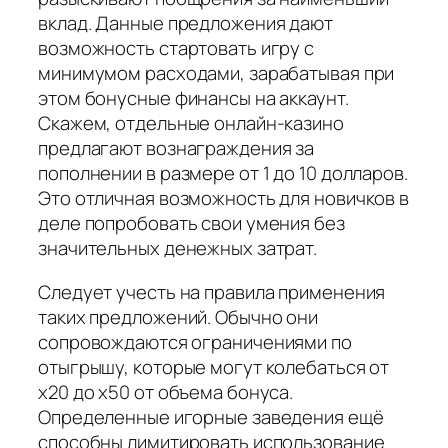
вклад. Данные предложения дают
возможность стартовать игру с
минимумом расходами, зарабатывая при
этом бонусные финансы на аккаунт.
Скажем, отдельные онлайн-казино
предлагают вознаграждения за
пополнении в размере от 1 до 10 долларов.
Это отличная возможность для новичков в
деле попробовать свои умения без
значительных денежных затрат.
Следует учесть на правила применения
таких предложений. Обычно они
сопровождаются ограничениями по
отыгрышу, которые могут колебаться от
x20 до x50 от объема бонуса.
Определенные игорные заведения ещё
способны лимитировать использование