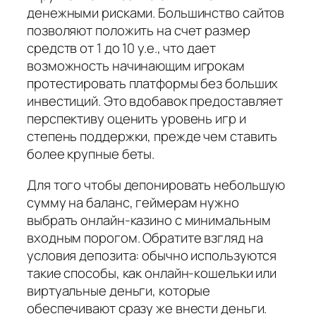
денежными рисками. Большинство сайтов
позволяют положить на счет размер
средств от 1 до 10 у.е., что дает
возможность начинающим игрокам
протестировать платформы без больших
инвестиций. Это вдобавок предоставляет
перспективу оценить уровень игр и
степень поддержки, прежде чем ставить
более крупные беты.
Для того чтобы депонировать небольшую
сумму на баланс, геймерам нужно
выбрать онлайн-казино с минимальным
входным порогом. Обратите взгляд на
условия депозита: обычно используются
такие способы, как онлайн-кошельки или
виртуальные деньги, которые
обеспечивают сразу же внести деньги.