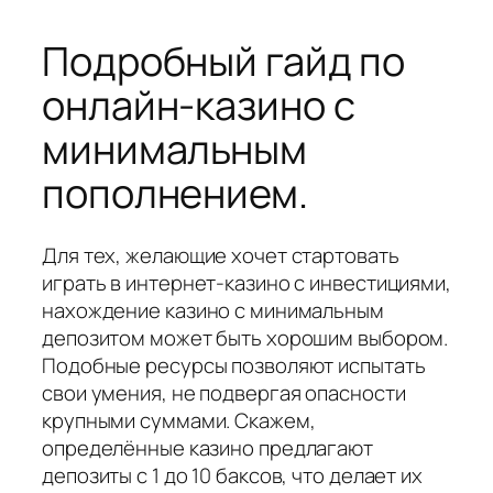
Подробный гайд по
онлайн-казино с
минимальным
пополнением.
Для тех, желающие хочет стартовать
играть в интернет-казино с инвестициями,
нахождение казино с минимальным
депозитом может быть хорошим выбором.
Подобные ресурсы позволяют испытать
свои умения, не подвергая опасности
крупными суммами. Скажем,
определённые казино предлагают
депозиты с 1 до 10 баксов, что делает их