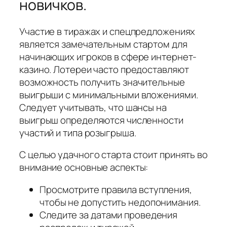
новичков.
Участие в тиражах и спецпредложениях
является замечательным стартом для
начинающих игроков в сфере интернет-
казино. Лотереи часто предоставляют
возможность получить значительные
выигрыши с минимальными вложениями.
Следует учитывать, что шансы на
выигрыш определяются численности
участий и типа розыгрыша.
С целью удачного старта стоит принять во
внимание основные аспекты:
Просмотрите правила вступления,
чтобы не допустить недопонимания.
Следите за датами проведения