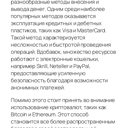
разнообразные методы внесения и
вывода денег. Одним среди наиболее
популярных методов оказывается
эксплуатация кредитных и дебетных
пластиков, таких как Visa и MasterCard.
Такой метод характеризуется
несложностью и быстротой проведения
операций. Вдобавок, множество ресурсов
работают с электронные кошельки,
например Skrill, Neteller и PayPal,
предоставляющие усиленную
безопасность благодаря возможности
анонимных платежей.
Помимо этого стоит принять во внимание
использование криптовалют, таких как
Bitcoin и Ethereum. Этот способ
становится все более распространенным