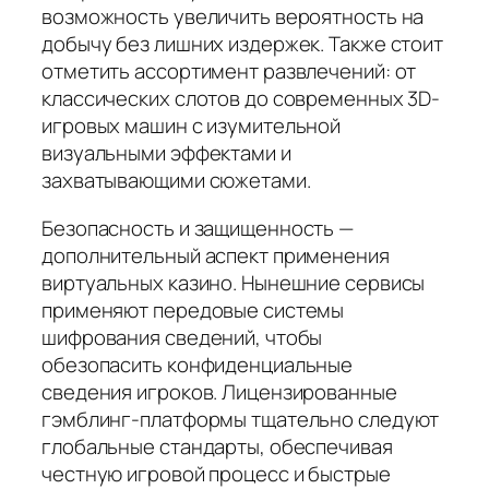
возможность увеличить вероятность на
добычу без лишних издержек. Также стоит
отметить ассортимент развлечений: от
классических слотов до современных 3D-
игровых машин с изумительной
визуальными эффектами и
захватывающими сюжетами.
Безопасность и защищенность —
дополнительный аспект применения
виртуальных казино. Нынешние сервисы
применяют передовые системы
шифрования сведений, чтобы
обезопасить конфиденциальные
сведения игроков. Лицензированные
гэмблинг-платформы тщательно следуют
глобальные стандарты, обеспечивая
честную игровой процесс и быстрые