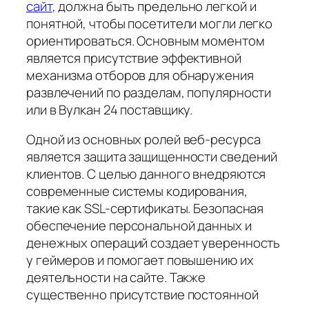
сайт
, должна быть предельно легкой и
понятной, чтобы посетители могли легко
ориентироваться. Основным моментом
является присутствие эффективной
механизма отборов для обнаружения
развлечений по разделам, популярности
или в Вулкан 24 поставщику.
Одной из основных ролей веб-ресурса
является защита защищенности сведений
клиентов. С целью данного внедряются
современные системы кодирования,
такие как SSL-сертификаты. Безопасная
обеспечение персональной данных и
денежных операций создает уверенность
у геймеров и помогает повышению их
деятельности на сайте. Также
существенно присутствие постоянной