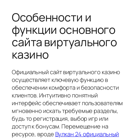
Особенности и
функции основного
сайта виртуального
казино
Официальный сайт виртуального казино
осуществляет ключевую функцию в
обеспечении комфорта и безопасности
клиентов. Интуитивно понятный
интерфейс обеспечивает пользователям
мгновенно искать требуемые разделы,
будь то регистрация, выбор игр или
доступ к бонусам. Перемещение на
ресурсе, вроде
Вулкан 24 официальный