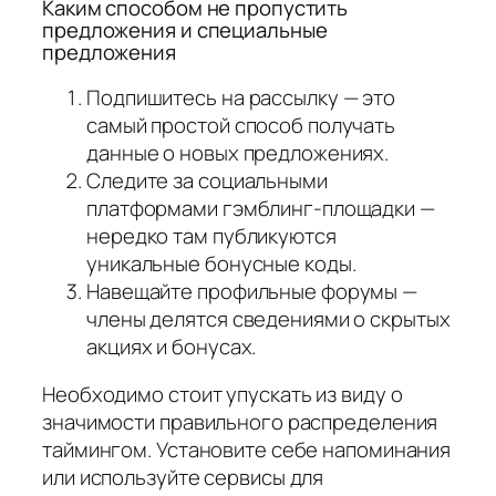
Каким способом не пропустить
предложения и специальные
предложения
Подпишитесь на рассылку — это
самый простой способ получать
данные о новых предложениях.
Следите за социальными
платформами гэмблинг-площадки —
нередко там публикуются
уникальные бонусные коды.
Навещайте профильные форумы —
члены делятся сведениями о скрытых
акциях и бонусах.
Необходимо стоит упускать из виду о
значимости правильного распределения
таймингом. Установите себе напоминания
или используйте сервисы для