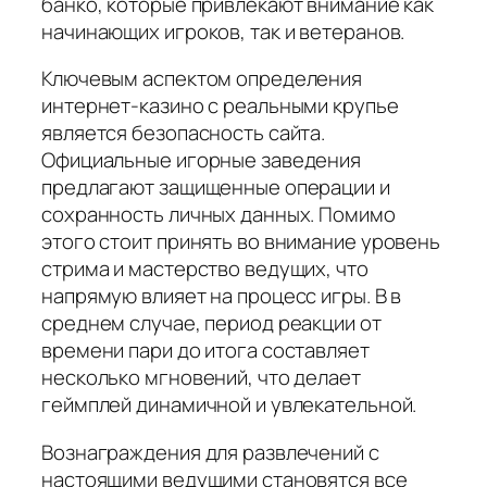
банко, которые привлекают внимание как
начинающих игроков, так и ветеранов.
Ключевым аспектом определения
интернет-казино с реальными крупье
является безопасность сайта.
Официальные игорные заведения
предлагают защищенные операции и
сохранность личных данных. Помимо
этого стоит принять во внимание уровень
стрима и мастерство ведущих, что
напрямую влияет на процесс игры. В в
среднем случае, период реакции от
времени пари до итога составляет
несколько мгновений, что делает
геймплей динамичной и увлекательной.
Вознаграждения для развлечений с
настоящими ведущими становятся все