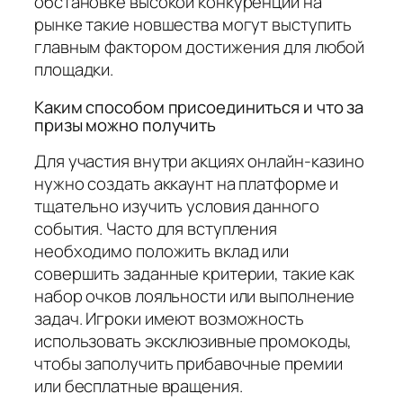
обстановке высокой конкуренции на
рынке такие новшества могут выступить
главным фактором достижения для любой
площадки.
Каким способом присоединиться и что за
призы можно получить
Для участия внутри акциях онлайн-казино
нужно создать аккаунт на платформе и
тщательно изучить условия данного
события. Часто для вступления
необходимо положить вклад или
совершить заданные критерии, такие как
набор очков лояльности или выполнение
задач. Игроки имеют возможность
использовать эксклюзивные промокоды,
чтобы заполучить прибавочные премии
или бесплатные вращения.