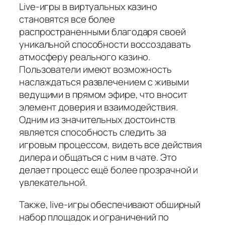
Live-игры в виртуальных казино
становятся все более
распространенными благодаря своей
уникальной способности воссоздавать
атмосферу реального казино.
Пользователи имеют возможность
наслаждаться развлечением с живыми
ведущими в прямом эфире, что вносит
элемент доверия и взаимодействия.
Одним из значительных достоинств
является способность следить за
игровым процессом, видеть все действия
дилера и общаться с ним в чате. Это
делает процесс ещё более прозрачной и
увлекательной.
Также, live-игры обеспечивают обширный
набор площадок и ограничений по