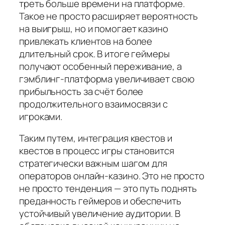
треть больше времени на платформе.
Такое не просто расширяет вероятность
на выигрыш, но и помогает казино
привлекать клиентов на более
длительный срок. В итоге геймеры
получают особенный переживание, а
гэмблинг-платформа увеличивает свою
прибыльность за счёт более
продолжительного взаимосвязи с
игроками.
Таким путем, интеграция квестов и
квестов в процесс игры становится
стратегически важным шагом для
операторов онлайн-казино. Это не просто
не просто тенденция — это путь поднять
преданность геймеров и обеспечить
устойчивый увеличение аудитории. В