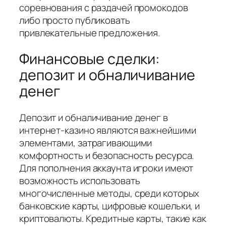
соревнования с раздачей промокодов
либо просто публиковать
привлекательные предложения.
Финансовые сделки:
депозит и обналичивание
денег
Депозит и обналичивание денег в
интернет-казино являются важнейшими
элементами, затрагивающими
комфортность и безопасность ресурса.
Для пополнения аккаунта игроки имеют
возможность использовать
многочисленные методы, среди которых
банковские карты, цифровые кошельки, и
криптовалюты. Кредитные карты, такие как