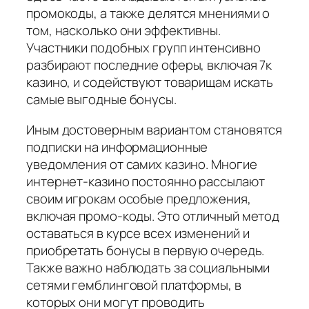
промокоды, а также делятся мнениями о
том, насколько они эффективны.
Участники подобных групп интенсивно
разбирают последние оферы, включая 7к
казино, и содействуют товарищам искать
самые выгодные бонусы.
Иным достоверным вариантом становятся
подписки на информационные
уведомления от самих казино. Многие
интернет-казино постоянно рассылают
своим игрокам особые предложения,
включая промо-коды. Это отличный метод
оставаться в курсе всех изменений и
приобретать бонусы в первую очередь.
Также важно наблюдать за социальными
сетями гемблинговой платформы, в
которых они могут проводить