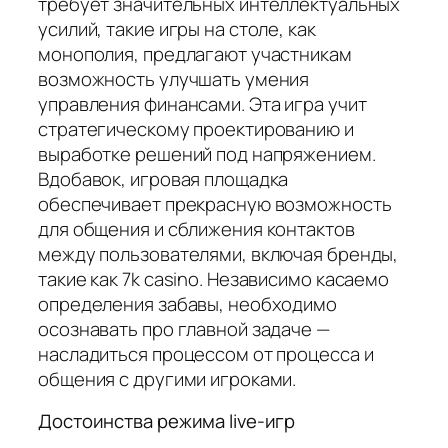
требует значительных интеллектуальных
усилий, такие игры на столе, как
монополия, предлагают участникам
возможность улучшать умения
управления финансами. Эта игра учит
стратегическому проектированию и
выработке решений под напряжением.
Вдобавок, игровая площадка
обеспечивает прекрасную возможность
для общения и сближения контактов
между пользователями, включая бренды,
такие как 7k casino. Независимо касаемо
определения забавы, необходимо
осознавать про главной задаче —
насладиться процессом от процесса и
общения с другими игроками.
Достоинства режима live-игр