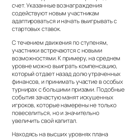
счет. Указанные вознаграждения
содействуют новым участникам
адаптироваться и начать выигрывать с
стартовых ставок.
С течением движения по ступеням,
участники встречаются с новыми
возможностями. К примеру, на среднем
уровне можно выиграть компенсацию,
который отдает назад долю утраченных
финансов, и принимать участие в особых
турнирах с большими призами. Подобные
события зачастую манят искушенных
игроков, которые намерены не только
повеселиться, но и значительно
увеличить свой капитал.
Находясь на высших уровнях плана