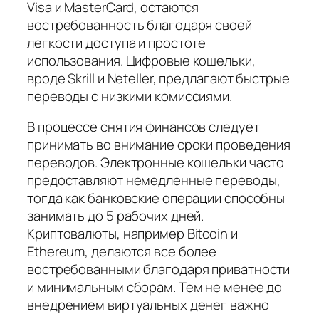
Visa и MasterCard, остаются
востребованность благодаря своей
легкости доступа и простоте
использования. Цифровые кошельки,
вроде Skrill и Neteller, предлагают быстрые
переводы с низкими комиссиями.
В процессе снятия финансов следует
принимать во внимание сроки проведения
переводов. Электронные кошельки часто
предоставляют немедленные переводы,
тогда как банковские операции способны
занимать до 5 рабочих дней.
Криптовалюты, например Bitcoin и
Ethereum, делаются все более
востребованными благодаря приватности
и минимальным сборам. Тем не менее до
внедрением виртуальных денег важно