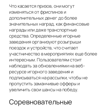
Что касается призов, они могут
изменяться от фриспинов и
дополнительных денег до более
значительных наград, как финансовые
награды или даже транспортные
средства. Определенные игорные
заведения организуют розыгрыши
поездок и устройств, что считает
участничество в мероприятиях еще более
интересным. Пользователям стоит
наблюдать за обновлениями на веб-
ресурсе игорного заведения и
подписываться на рассылки, чтобы не
пропустить заманчивые офферы и
увеличить свои шансы на победу.
Соревновательные