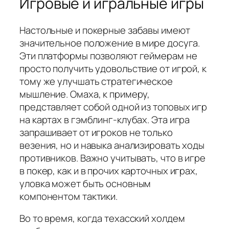
Игровые и игральные игры
Настольные и покерные забавы имеют
значительное положение в мире досуга.
Эти платформы позволяют геймерам не
просто получить удовольствие от игрой, к
тому же улучшать стратегическое
мышление. Омаха, к примеру,
представляет собой одной из топовых игр
на картах в гэмблинг-клубах. Эта игра
запрашивает от игроков не только
везения, но и навыка анализировать ходы
противников. Важно учитывать, что в игре
в покер, как и в прочих карточных играх,
уловка может быть основным
компонентом тактики.
Во то время, когда техасский холдем