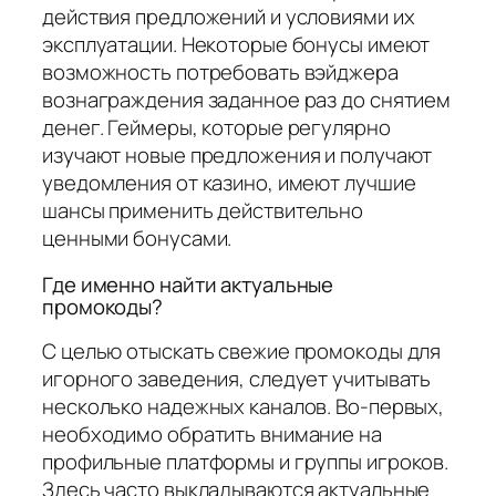
действия предложений и условиями их
эксплуатации. Некоторые бонусы имеют
возможность потребовать вэйджера
вознаграждения заданное раз до снятием
денег. Геймеры, которые регулярно
изучают новые предложения и получают
уведомления от казино, имеют лучшие
шансы применить действительно
ценными бонусами.
Где именно найти актуальные
промокоды?
С целью отыскать свежие промокоды для
игорного заведения, следует учитывать
несколько надежных каналов. Во-первых,
необходимо обратить внимание на
профильные платформы и группы игроков.
Здесь часто выкладываются актуальные