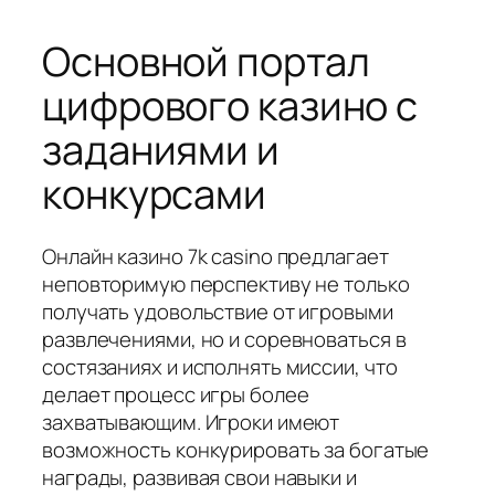
Основной портал
цифрового казино с
заданиями и
конкурсами
Онлайн казино 7k casino предлагает
неповторимую перспективу не только
получать удовольствие от игровыми
развлечениями, но и соревноваться в
состязаниях и исполнять миссии, что
делает процесс игры более
захватывающим. Игроки имеют
возможность конкурировать за богатые
награды, развивая свои навыки и