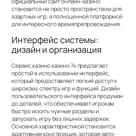
официальный сайт онлайн-казино
становится не просто пространством для
азартных игр, а полноценной платформой
для интересного времяпрепровождения.
Интерфейс системы:
дизайн и организация
Сервис казино казино 7к предлагает
простой в использовании интерфейс,
который предоставляет легкий доступ к
широкому спектру игр и функций. Дизайн
пользовательского интерфейса продуман
до деталей, что обеспечивает игрокам
быстро искать нужные разделы и
запускать игру без лишних задержек.
Основной характеристикой становится
адаптивная конструкция, которая авто-