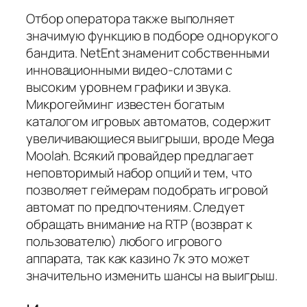
Отбор оператора также выполняет
значимую функцию в подборе однорукого
бандита. NetEnt знаменит собственными
инновационными видео-слотами с
высоким уровнем графики и звука.
Микрогейминг известен богатым
каталогом игровых автоматов, содержит
увеличивающиеся выигрыши, вроде Mega
Moolah. Всякий провайдер предлагает
неповторимый набор опций и тем, что
позволяет геймерам подобрать игровой
автомат по предпочтениям. Следует
обращать внимание на RTP (возврат к
пользователю) любого игрового
аппарата, так как казино 7к это может
значительно изменить шансы на выигрыш.