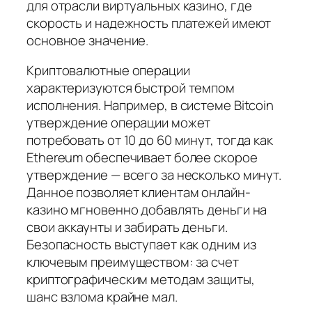
для отрасли виртуальных казино, где
скорость и надежность платежей имеют
основное значение.
Криптовалютные операции
характеризуются быстрой темпом
исполнения. Например, в системе Bitcoin
утверждение операции может
потребовать от 10 до 60 минут, тогда как
Ethereum обеспечивает более скорое
утверждение — всего за несколько минут.
Данное позволяет клиентам онлайн-
казино мгновенно добавлять деньги на
свои аккаунты и забирать деньги.
Безопасность выступает как одним из
ключевым преимуществом: за счет
криптографическим методам защиты,
шанс взлома крайне мал.