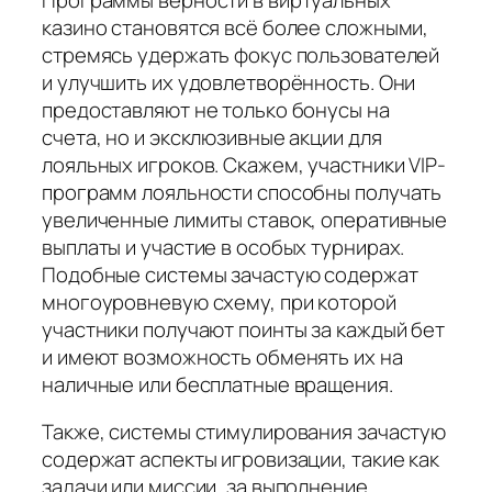
казино становятся всё более сложными,
стремясь удержать фокус пользователей
и улучшить их удовлетворённость. Они
предоставляют не только бонусы на
счета, но и эксклюзивные акции для
лояльных игроков. Скажем, участники VIP-
программ лояльности способны получать
увеличенные лимиты ставок, оперативные
выплаты и участие в особых турнирах.
Подобные системы зачастую содержат
многоуровневую схему, при которой
участники получают поинты за каждый бет
и имеют возможность обменять их на
наличные или бесплатные вращения.
Также, системы стимулирования зачастую
содержат аспекты игровизации, такие как
задачи или миссии, за выполнение