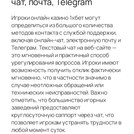
чат, почта, Telegram
Игроки онлайн казино 1хбет могут
определиться из большого количества
методов контакта с службой поддержки,
включая онлайн-чат, электронную почту и
Телеграм. Текстовый чат на веб-сайте —
это мгновенный и практичный способ
урегулирования вопросов. Игроки имеют
возможность получить отклик фактически
мгновенно, что в частности значимо в
случае неотложных обращений или
технических неисправностей. Важно
отметить, что большинство игорных
заведений предоставляют
круглосуточную саппорт через чат, что
позволяет игрокам устранять трудности в
любой момент суток.