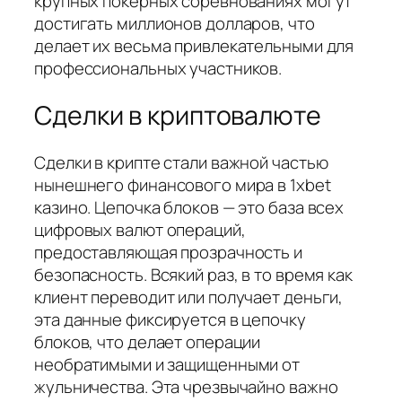
крупных покерных соревнованиях могут
достигать миллионов долларов, что
делает их весьма привлекательными для
профессиональных участников.
Сделки в криптовалюте
Сделки в крипте стали важной частью
нынешнего финансового мира в 1xbet
казино. Цепочка блоков — это база всех
цифровых валют операций,
предоставляющая прозрачность и
безопасность. Всякий раз, в то время как
клиент переводит или получает деньги,
эта данные фиксируется в цепочку
блоков, что делает операции
необратимыми и защищенными от
жульничества. Эта чрезвычайно важно