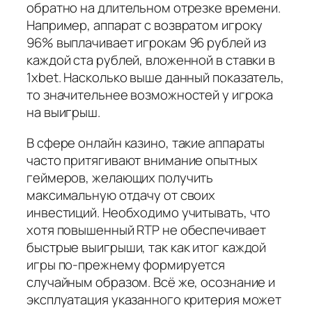
обратно на длительном отрезке времени.
Например, аппарат с возвратом игроку
96% выплачивает игрокам 96 рублей из
каждой ста рублей, вложенной в ставки в
1xbet. Насколько выше данный показатель,
то значительнее возможностей у игрока
на выигрыш.
В сфере онлайн казино, такие аппараты
часто притягивают внимание опытных
геймеров, желающих получить
максимальную отдачу от своих
инвестиций. Необходимо учитывать, что
хотя повышенный RTP не обеспечивает
быстрые выигрыши, так как итог каждой
игры по-прежнему формируется
случайным образом. Всё же, осознание и
эксплуатация указанного критерия может