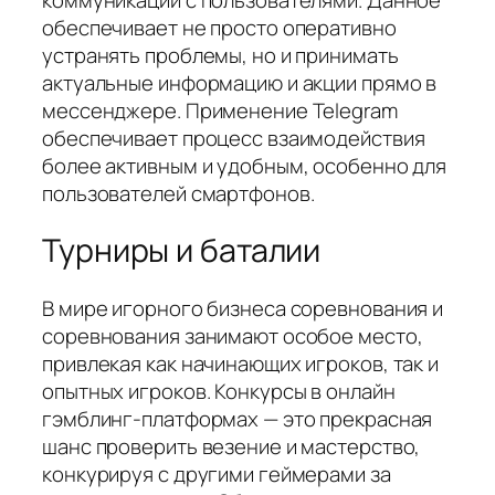
обеспечивает не просто оперативно
устранять проблемы, но и принимать
актуальные информацию и акции прямо в
мессенджере. Применение Telegram
обеспечивает процесс взаимодействия
более активным и удобным, особенно для
пользователей смартфонов.
Турниры и баталии
В мире игорного бизнеса соревнования и
соревнования занимают особое место,
привлекая как начинающих игроков, так и
опытных игроков. Конкурсы в онлайн
гэмблинг-платформах — это прекрасная
шанс проверить везение и мастерство,
конкурируя с другими геймерами за