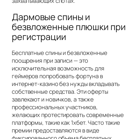
захватывающих слотах.
Дармовые спины и
безвложенные плюшки при
регистрации
Бесплатные спины и безвложенные
поощрения при записи — это
исключительная возможность для
геймеров попробовать фортуна в
интернет-казино без нужды вкладывать
собственные средства. Эти оферты
завлекают и новичков, а также
профессиональных участников,
желающих протестировать современные
платформы, такие как 1хбет. Часто такие
премии предоставляются в виде
фиксированного объема бесплатных