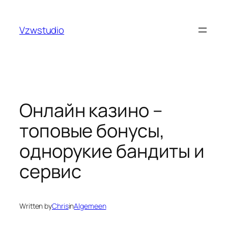
Skip
t güncel adres
royalbet
galabet
jojobet
casino siteleri
pu
to
Vzwstudio
content
Онлайн казино –
топовые бонусы,
однорукие бандиты и
сервис
Written by
Chris
in
Algemeen