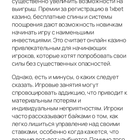
существенно увеличить возможности на
выигрыш. Премии за регистрацию в 1xbet
казино, бесплатные спины и системы
поощрения дают возможность новичкам
начинать игру с наименьшими
инвестициями. Это считает онлайн казино
привлекательным для начинающих
игроков, которые хотят попробовать свои
силы без существенных опасностей.
Однако, есть и минусы, о каких следует
сказать. Игровые занятия могут
спровоцировать аддикцию, что приводит к
материальным потерям и
индивидуальным неприятностям. Игроки
часто рассказывают байками о том, как
легко лишиться управление над своими
ставками, особенно когда кажется, что
везение вот-вот улыбнется. Помимо того,