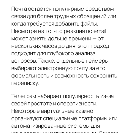
Почта остается популярным средством
связи для более трудных обращений или
когда требуется добавить файлы.
Несмотря на то, что реакция по email
может занять дольше времени — от
нескольких часов до дня, этот подход
подходит для глубокого анализа
вопросов. Также, отдельные геймеры
выбирают электронную почту за его
формальность и возможность сохранить
переписку.
Телеграм набирает популярность из-за
своей простоте и оперативности.
Некоторые виртуальные казино
организуют специальные платформы или
автоматизированные системы для
коммуникации с пользователями. Данное