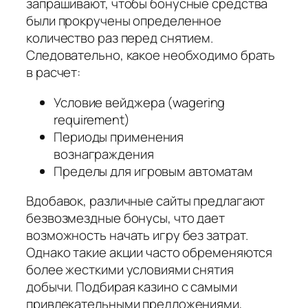
запрашивают, чтобы бонусные средства
были прокручены определенное
количество раз перед снятием.
Следовательно, какое необходимо брать
в расчет:
Условие вейджера (wagering
requirement)
Периоды применения
вознаграждения
Пределы для игровым автоматам
Вдобавок, различные сайты предлагают
безвозмездные бонусы, что дает
возможность начать игру без затрат.
Однако такие акции часто обременяются
более жесткими условиями снятия
добычи. Подбирая казино с самыми
привлекательными предложениями,