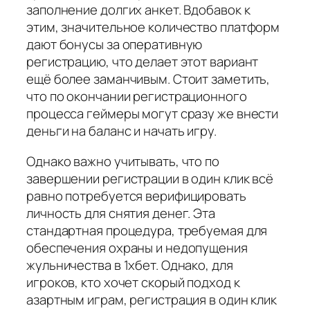
заполнение долгих анкет. Вдобавок к
этим, значительное количество платформ
дают бонусы за оперативную
регистрацию, что делает этот вариант
ещё более заманчивым. Стоит заметить,
что по окончании регистрационного
процесса геймеры могут сразу же внести
деньги на баланс и начать игру.
Однако важно учитывать, что по
завершении регистрации в один клик всё
равно потребуется верифицировать
личность для снятия денег. Эта
стандартная процедура, требуемая для
обеспечения охраны и недопущения
жульничества в 1хбет. Однако, для
игроков, кто хочет скорый подход к
азартным играм, регистрация в один клик