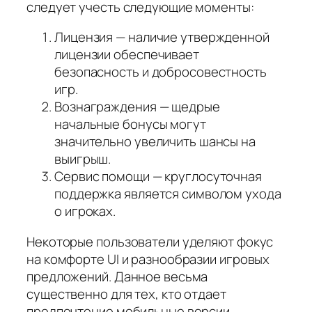
следует учесть следующие моменты:
Лицензия — наличие утвержденной
лицензии обеспечивает
безопасность и добросовестность
игр.
Вознаграждения — щедрые
начальные бонусы могут
значительно увеличить шансы на
выигрыш.
Сервис помощи — круглосуточная
поддержка является символом ухода
о игроках.
Некоторые пользователи уделяют фокус
на комфорте UI и разнообразии игровых
предложений. Данное весьма
существенно для тех, кто отдает
предпочтение мобильные версии