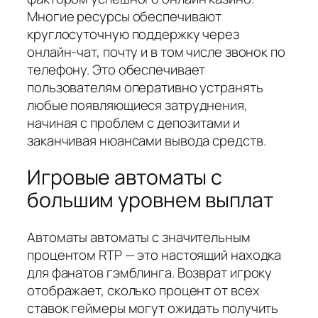
Многие ресурсы обеспечивают
круглосуточную поддержку через
онлайн-чат, почту и в том числе звонок по
телефону. Это обеспечивает
пользователям оперативно устранять
любые появляющиеся затруднения,
начиная с проблем с депозитами и
заканчивая нюансами вывода средств.
Игровые автоматы с
большим уровнем выплат
Автоматы автоматы с значительным
процентом RTP — это настоящий находка
для фанатов гэмблинга. Возврат игроку
отображает, сколько процент от всех
ставок геймеры могут ожидать получить