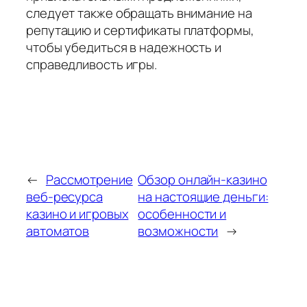
следует также обращать внимание на
репутацию и сертификаты платформы,
чтобы убедиться в надежность и
справедливость игры.
←
Рассмотрение
Обзор онлайн-казино
веб-ресурса
на настоящие деньги:
казино и игровых
особенности и
автоматов
возможности
→